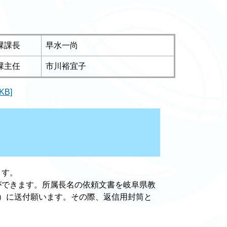
課課長
早水一尚
課主任
市川裕宜子
B]
ます。
ができます。所属長名の依頼文書を岐阜県教
1-1）に送付願います。その際、返信用封筒と