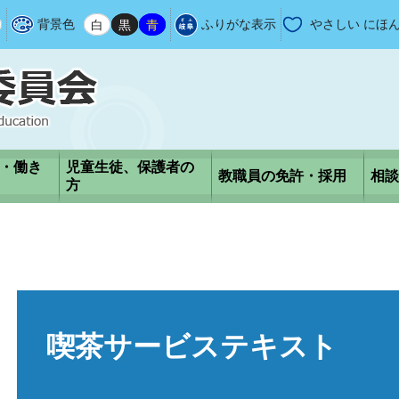
背景色
白
黒
青
ふりがな表示
やさしい にほ
・働き
児童生徒、保護者の
教職員の免許・採用
相談
方
本
文
喫茶サービステキスト