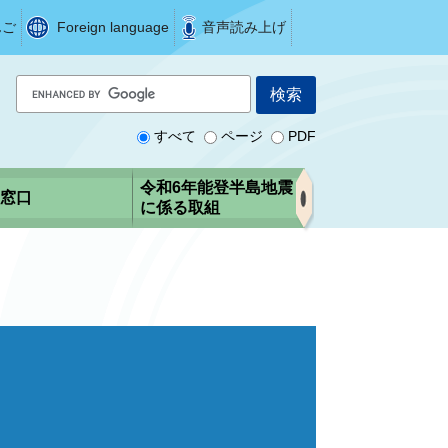
んご
Foreign language
音声読み上げ
G
o
o
すべて
ページ
PDF
g
l
令和6年能登半島地震
窓口
e
に係る取組
カ
ス
タ
ム
検
索