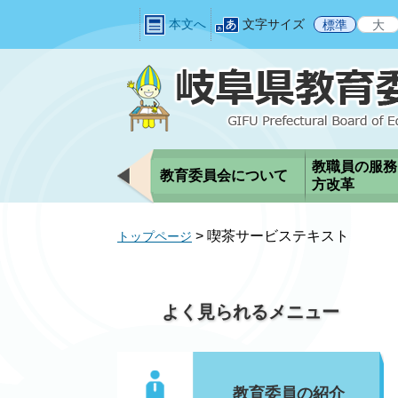
ペ
メ
本文へ
文字サイズ
標準
大
ー
ニ
ジ
ュ
の
ー
先
を
頭
飛
で
ば
す
し
教職員の服務
教育委員会について
。
て
方改革
本
文
>
喫茶サービステキスト
トップページ
へ
よく見られるメニュー
教育委員の紹介