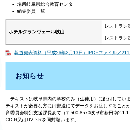
場所岐阜県総合教育センター
編集委員一覧
レストラン
ホテルグランヴェール岐山
レストラン
報道発表資料（平成26年2月13日）[PDFファイル／211K
お知らせ
テキストは岐阜県内の学校のみ（生徒用）に配付してい
テキストが必要な方には郵送にてデータをお渡しすること
育委員会特別支援課長あて（〒500-8570岐阜市薮田南2-
CD-R又はDVD-Rを同封願います。