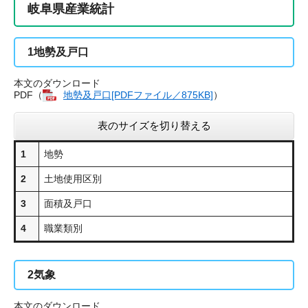
岐阜県産業統計
1
地勢及戸口
本文のダウンロード
PDF（
地勢及戸口​[PDFファイル／875KB]
）
表のサイズを切り替える
1
地勢
2
土地使用区別
3
面積及戸口
4
職業類別
2
気象
本文のダウンロード