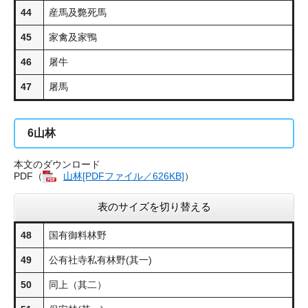
44
産馬及斃死馬
45
家禽及家鴨
46
屠牛
47
屠馬
6
山林
本文のダウンロード
PDF（
山林[PDFファイル／626KB]
​）
表のサイズを切り替える
48
国有御料林野
49
公有社寺私有林野(其一)
50
同上（其二）