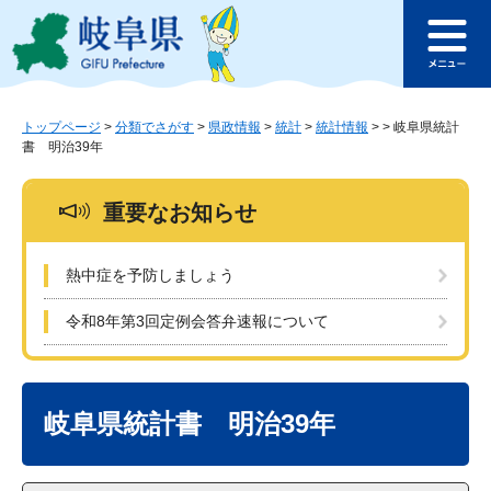
ペ
メ
このページの本文へ
ー
ニ
メ
ジ
ュ
ニ
の
ー
ュ
先
を
ー
頭
飛
トップページ
>
分類でさがす
>
県政情報
>
統計
>
統計情報
>
>
岐阜県統計
書 明治39年
で
ば
す
し
。
て
重要なお知らせ
本
文
へ
熱中症を予防しましょう
令和8年第3回定例会答弁速報について
本
文
岐阜県統計書 明治39年