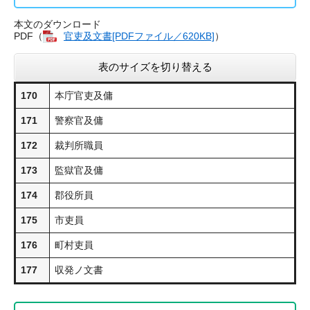
本文のダウンロード
PDF（
官吏及文書​[PDFファイル／620KB]
）
表のサイズを切り替える
170
本庁官吏及傭
171
警察官及傭
172
裁判所職員
173
監獄官及傭
174
郡役所員
175
市吏員
176
町村吏員
177
収発ノ文書