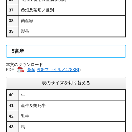
37
桑畑及茶畑ノ反別
38
繭産額
39
製茶
5
畜産
本文のダウンロード
PDF（
畜産[PDFファイル／478KB]
​）
表のサイズを切り替える
40
牛
41
産牛及斃死牛
42
乳牛
43
馬