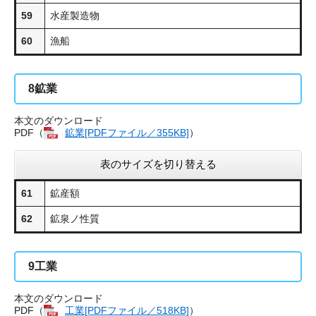
59
水産製造物
60
漁船
8
鉱業
本文のダウンロード
PDF（
鉱業[PDFファイル／355KB]
​）
表のサイズを切り替える
61
鉱産額
62
鉱泉ノ性質
9
工業
本文のダウンロード
PDF（
工業[PDFファイル／518KB]
​）