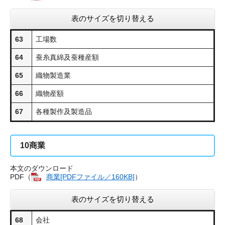
表のサイズを切り替える
63
工場数
64
蚕糸真綿及蚕種産額
65
織物製造業
66
織物産額
67
各種製作及製造品
10
商業
本文のダウンロード
PDF（
商業[PDFファイル／160KB]
​）
表のサイズを切り替える
68
会社