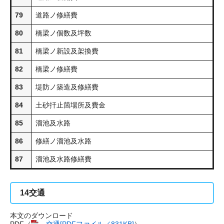
79
道路ノ修繕費
80
橋梁ノ個数及坪数
81
橋梁ノ新設及架換費
82
橋梁ノ修繕費
83
堤防ノ築造及修繕費
84
土砂扞止箇場所及費金
85
溜池及水路
86
修繕ノ溜池及水路
87
溜池及水路修繕費
14
交通
本文のダウンロード
PDF（
交通[PDFファイル／831KB]
​）