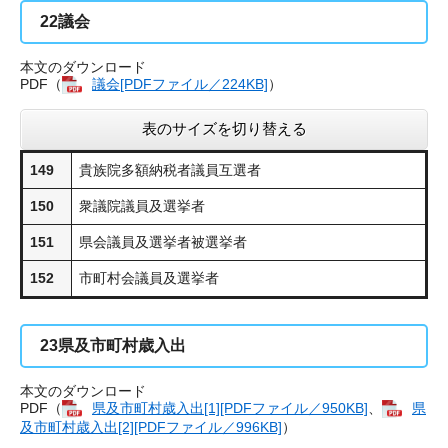
22
議会
本文のダウンロード
PDF（
議会[PDFファイル／224KB]
​）
表のサイズを切り替える
149
貴族院多額納税者議員互選者
150
衆議院議員及選挙者
151
県会議員及選挙者被選挙者
152
市町村会議員及選挙者
23
県及市町村歳入出
本文のダウンロード
PDF（
県及市町村歳入出​[1][PDFファイル／950KB]
、
県
及市町村歳入出​[2][PDFファイル／996KB]
）