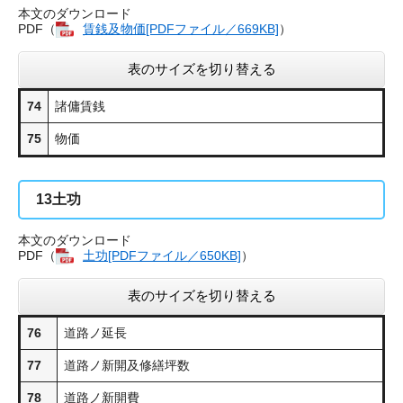
本文のダウンロード
PDF（
賃銭及物価[PDFファイル／669KB]
​）
表のサイズを切り替える
74
諸傭賃銭
75
物価
13
土功
本文のダウンロード
PDF（
土功​[PDFファイル／650KB]
）
表のサイズを切り替える
76
道路ノ延長
77
道路ノ新開及修繕坪数
78
道路ノ新開費