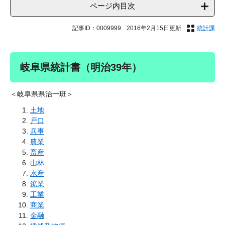
ページ内目次
記事ID：0009999
2016年2月15日更新
統計課
岐阜県統計書（明治39年）
＜岐阜県県治一班＞
土地
戸口
兵事
農業
畜産
山林
水産
鉱業
工業
商業
金融