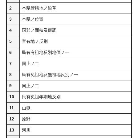
2
本県管轄地ノ沿革
3
本県ノ位置
4
国郡ノ面積及廣袤
5
官有地ノ反別
6
民有有祖地反別地価ノ一
7
同上ノ二
8
民有免祖地及無祖地反別ノ一
9
同上ノ二
10
民有免祖年期地反別
11
山嶽
12
原野
13
河川