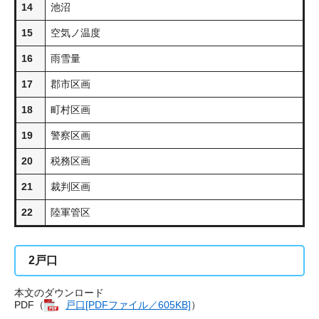
14
池沼
15
空気ノ温度
16
雨雪量
17
郡市区画
18
町村区画
19
警察区画
20
税務区画
21
裁判区画
22
陸軍管区
2
戸口
本文のダウンロード
PDF（
戸口[PDFファイル／605KB]
​）