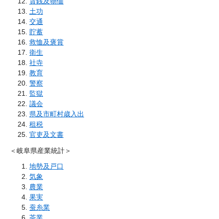
賃銭及物価
土功
交通
貯蓄
救恤及褒賞
衛生
社寺
教育
警察
監獄
議会
県及市町村歳入出
租税
官吏及文書
＜岐阜県産業統計＞
地勢及戸口
気象
農業
果実
蚕糸業
茶業