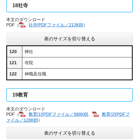
18
社寺
本文のダウンロード
PDF（
社寺[PDFファイル／213KB]
​）
表のサイズを切り替える
120
神社
121
寺院
122
神職及住職
19
教育
本文のダウンロード
PDF（
教育​[1][PDFファイル／988KB]
、
教育​[2][PDFフ
ァイル／128KB]
）
表のサイズを切り替える