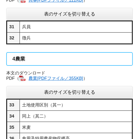
表のサイズを切り替える
31
兵員
32
徴兵
4
農業
本文のダウンロード
PDF（
農業[PDFファイル／355KB]
​）
表のサイズを切り替える
33
土地使用区別（其一）
34
同上（其二）
35
米麦
36
食用及特用農産物収穫高