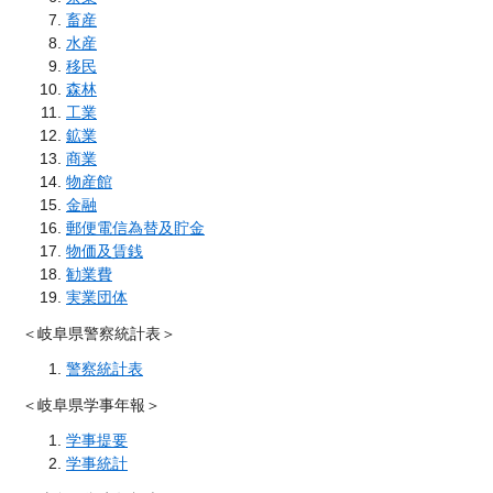
畜産
水産
移民
森林
工業
鉱業
商業
物産館
金融
郵便電信為替及貯金
物価及賃銭
勧業費
実業団体
＜岐阜県警察統計表＞
警察統計表
＜岐阜県学事年報＞
学事提要
学事統計