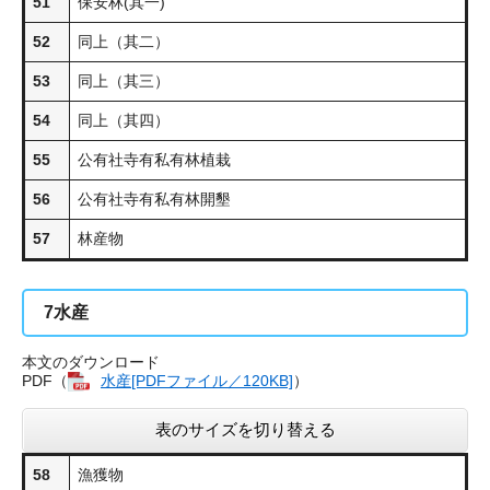
51
保安林(其一)
52
同上（其二）
53
同上（其三）
54
同上（其四）
55
公有社寺有私有林植栽
56
公有社寺有私有林開墾
57
林産物
7
水産
本文のダウンロード
PDF（
水産[PDFファイル／120KB]
​）
表のサイズを切り替える
58
漁獲物