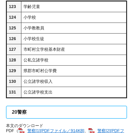
123
学齢児童
124
小学校
125
小学教教員
126
小学校生徒
127
市町村立学校基本財産
128
公私立諸学校
129
県郡市町村公学費
130
公立諸学校収入
131
公立諸学校支出
20
警察
本文のダウンロード
PDF（
警察​[1][PDFファイル／914KB]
、
警察​[2][PDFフ