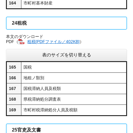
164
市町村基本財産
24
租税
本文のダウンロード
PDF（
租税[PDFファイル／402KB]
​）
表のサイズを切り替える
165
国税
166
地租ノ類別
167
国税滞納人員及税類
168
県税滞納処分調査表
169
市町村税滞納処分人員及税額
25
官吏及文書