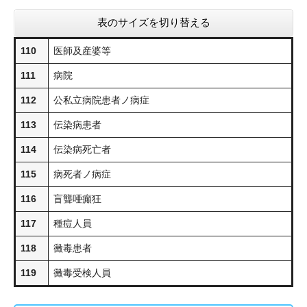
表のサイズを切り替える
110
医師及産婆等
111
病院
112
公私立病院患者ノ病症
113
伝染病患者
114
伝染病死亡者
115
病死者ノ病症
116
盲聾唖癲狂
117
種痘人員
118
黴毒患者
119
黴毒受検人員