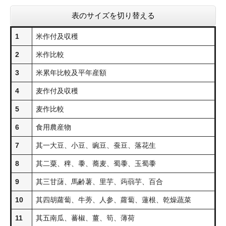
表のサイズを切り替える
1
米作付及収穫
2
米作比較
3
米累年比較及平年産額
4
麦作付及収穫
5
麦作比較
6
食用農産物
7
其一大豆、小豆、豌豆、蚕豆、落花生
8
其二粟、稗、黍、蕎麦、蜀黍、玉蜀黍
9
其三甘藷、馬齢薯、里芋、蒟蒻芋、百合
10
其四胡蘿蔔、牛蒡、人参、蘿蔔、蓮根、乾燥蔬菜
11
其五南瓜、蕃椒、薑、筍、薄荷