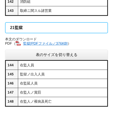
142
消防組
143
取締ニ関スル諸営業
21
監獄
本文のダウンロード
PDF（
監獄[PDFファイル／376KB]
​）
表のサイズを切り替える
144
在監人員
145
監獄ノ出入人員
146
在監延人員
147
在監人ノ賞罰
148
在監人ノ罹病及死亡