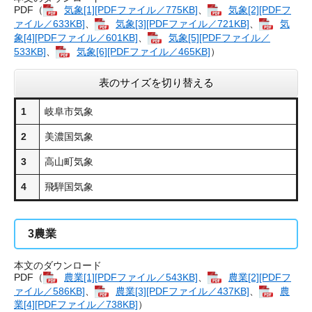
PDF（
気象​[1][PDFファイル／775KB]
、
気象​[2][PDFフ
ァイル／633KB]
、
気象​[3][PDFファイル／721KB]
、
気
象​[4][PDFファイル／601KB]
、
気象​[5][PDFファイル／
533KB]
、
気象​[6][PDFファイル／465KB]
）
表のサイズを切り替える
1
岐阜市気象
2
美濃国気象
3
高山町気象
4
飛騨国気象
3
農業
本文のダウンロード
PDF（
農業​[1][PDFファイル／543KB]
、
農業​[2][PDFフ
ァイル／586KB]
、
農業​[3][PDFファイル／437KB]
、
農
業​[4][PDFファイル／738KB]
）