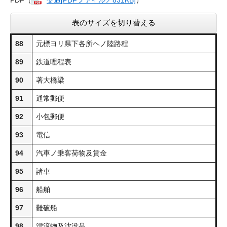
表のサイズを切り替える
88
元標ヨリ県下各所ヘノ陸路程
89
鉄道哩程表
90
著大橋梁
91
通常郵便
92
小包郵便
93
電信
94
汽車ノ乗客荷物及賃金
95
諸車
96
船舶
97
難破船
98
漂流物及沈没品