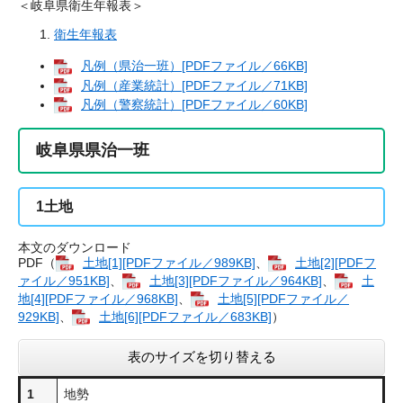
＜岐阜県衛生年報表＞
衛生年報表
凡例（県治一班）[PDFファイル／66KB]
凡例（産業統計）[PDFファイル／71KB]
凡例（警察統計）[PDFファイル／60KB]
岐阜県県治一班
1
土地
本文のダウンロード
PDF（
土地​[1][PDFファイル／989KB]
、
土地​[2][PDFフ
ァイル／951KB]
、
土地​[3][PDFファイル／964KB]
、
土
地​[4][PDFファイル／968KB]
、
土地​[5][PDFファイル／
929KB]
、
土地​[6][PDFファイル／683KB]
）
表のサイズを切り替える
1
地勢