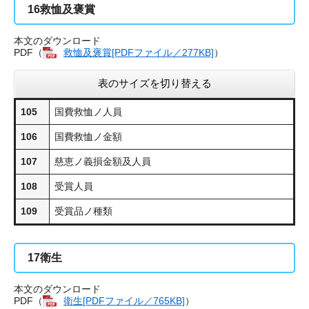
16
救恤及褒賞
本文のダウンロード
PDF（
救恤及褒賞[PDFファイル／277KB]
​）
表のサイズを切り替える
105
国費救恤ノ人員
106
国費救恤ノ金額
107
慈恵ノ義損金額及人員
108
受賞人員
109
受賞品ノ種類
17
衛生
本文のダウンロード
PDF（
衛生[PDFファイル／765KB]
​）