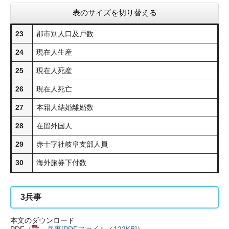
表のサイズを切り替える
23
郡市別人口及戸数
24
現在人生産
25
現在人死産
26
現在人死亡
27
本籍人結婚離婚数
28
在留外国人
29
赤十字社岐阜支部人員
30
海外旅券下付数
3
兵事
本文のダウンロード
PDF（
兵事​[PDFファイル／122KB]
）