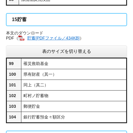
15
貯蓄
本文のダウンロード
PDF（
貯蓄[PDFファイル／434KB]
​）
表のサイズを切り替える
99
罹災救助基金
100
県有財産（其一）
101
同上（其二）
102
町村ノ貯蓄物
103
郵便貯金
104
銀行貯蓄預金々額区分