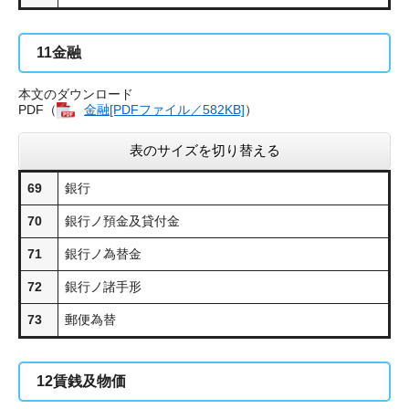
11
金融
本文のダウンロード
PDF（
金融[PDFファイル／582KB]
​）
表のサイズを切り替える
69
銀行
70
銀行ノ預金及貸付金
71
銀行ノ為替金
72
銀行ノ諸手形
73
郵便為替
12
賃銭及物価