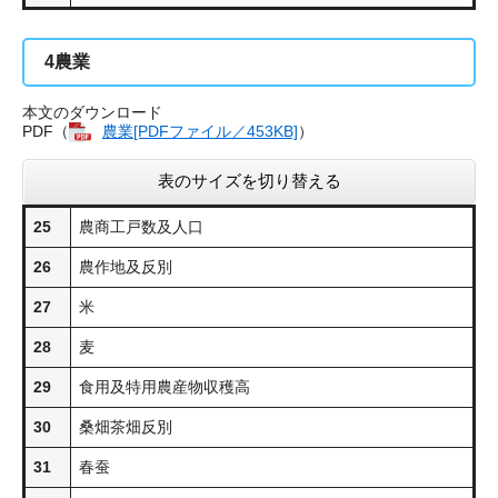
4
農業
本文のダウンロード
PDF（
農業​[PDFファイル／453KB]
）
表のサイズを切り替える
25
農商工戸数及人口
26
農作地及反別
27
米
28
麦
29
食用及特用農産物収穫高
30
桑畑茶畑反別
31
春蚕