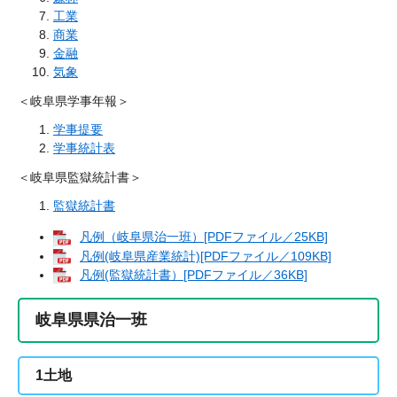
工業
商業
金融
気象
＜岐阜県学事年報＞
学事提要
学事統計表
＜岐阜県監獄統計書＞
監獄統計書
凡例（岐阜県治一班）[PDFファイル／25KB]
凡例(岐阜県産業統計)[PDFファイル／109KB]
凡例(監獄統計書）[PDFファイル／36KB]
岐阜県県治一班
1
土地