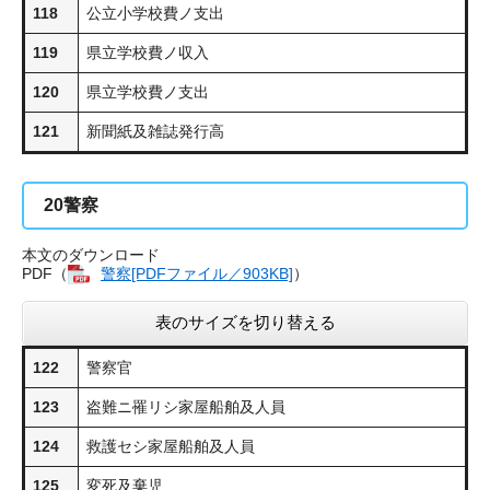
118
公立小学校費ノ支出
119
県立学校費ノ収入
120
県立学校費ノ支出
121
新聞紙及雑誌発行高
20
警察
本文のダウンロード
PDF（
警察​[PDFファイル／903KB]
）
表のサイズを切り替える
122
警察官
123
盗難ニ罹リシ家屋船舶及人員
124
救護セシ家屋船舶及人員
125
変死及棄児