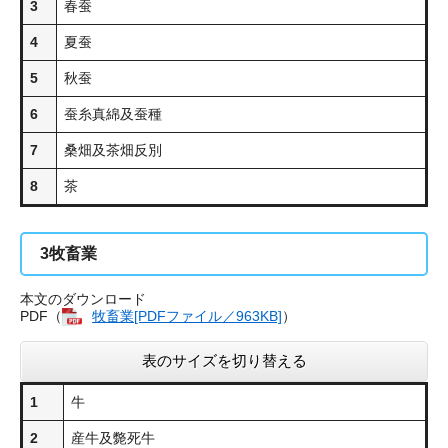
3
春蚕
4
夏蚕
5
秋蚕
6
蚕糸真綿及蚕種
7
桑畑及茶畑反別
8
茶
3
牧畜業
本文のダウンロード
PDF（
牧畜業[PDFファイル／963KB]
）
表のサイズを切り替える
1
牛
2
産牛及斃死牛