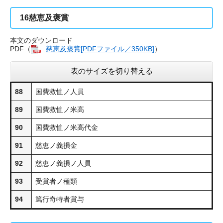
16
慈恵及褒賞
本文のダウンロード
PDF（
慈恵及褒賞​[PDFファイル／350KB]
）
表のサイズを切り替える
88
国費救恤ノ人員
89
国費救恤ノ米高
90
国費救恤ノ米高代金
91
慈恵ノ義損金
92
慈恵ノ義損ノ人員
93
受賞者ノ種類
94
篤行奇特者賞与