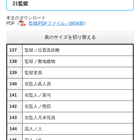
21
監獄
本文のダウンロード
PDF（
監獄​[PDFファイル／865KB]
）
表のサイズを切り替える
137
監獄ノ位置及距離
138
監獄ノ敷地建物
139
監獄吏員
140
在監人延人員
141
在監人ノ賞与
142
在監人ノ懲罰
143
在監人月末現員
144
囚人ノ入