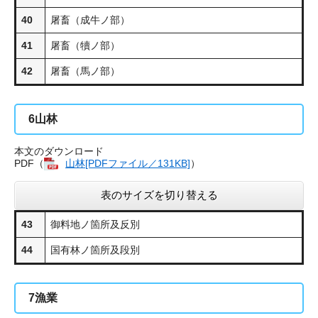
40
屠畜（成牛ノ部）
41
屠畜（犢ノ部）
42
屠畜（馬ノ部）
6
山林
本文のダウンロード
PDF（
山林[PDFファイル／131KB]
）
表のサイズを切り替える
43
御料地ノ箇所及反別
44
国有林ノ箇所及段別
7
漁業