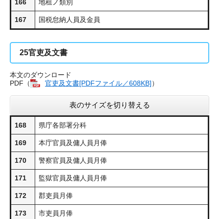
166
地租ノ類別
167
国税怠納人員及金員
25
官吏及文書
本文のダウンロード
PDF（
官吏及文書​[PDFファイル／608KB]
）
表のサイズを切り替える
168
県庁各部署分科
169
本庁官員及傭人員月俸
170
警察官員及傭人員月俸
171
監獄官員及傭人員月俸
172
郡吏員月俸
173
市吏員月俸