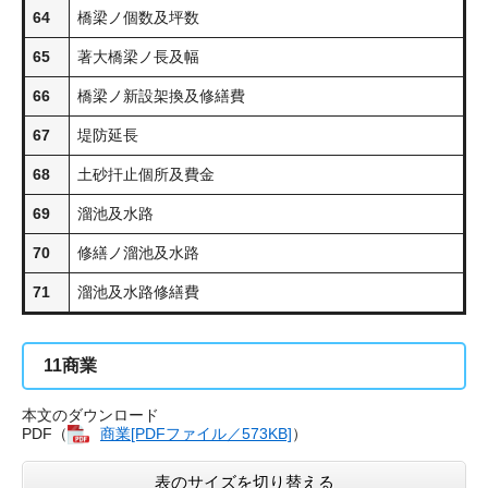
64
橋梁ノ個数及坪数
65
著大橋梁ノ長及幅
66
橋梁ノ新設架換及修繕費
67
堤防延長
68
土砂扞止個所及費金
69
溜池及水路
70
修繕ノ溜池及水路
71
溜池及水路修繕費
11
商業
本文のダウンロード
PDF（
商業​[PDFファイル／573KB]
）
表のサイズを切り替える