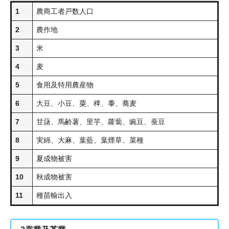
1
農商工者戸数人口
2
農作地
3
米
4
麦
5
食用及特用農産物
6
大豆、小豆、粟、稗、黍、蕎麦
7
甘藷、馬齢薯、里芋、蘿蔔、豌豆、蚕豆
8
実綿、大麻、葉藍、葉煙草、菜種
9
夏成物被害
10
秋成物被害
11
種苗輸出入