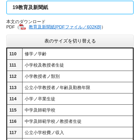
19
教育及新聞紙
本文のダウンロード
PDF（
教育及新聞紙​[PDFファイル／602KB]
）
表のサイズを切り替える
110
修学ノ学齢
111
小学校及教授者生徒
112
小学教授者ノ類別
113
公立小学教授者ノ年齢及勤務年限
114
小学ノ卒業生徒
115
中学及師範学校
116
中学及師範学校ノ教授者生徒
117
公立小学校費ノ収入