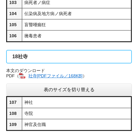
103
病死者ノ病症
104
伝染病及地方病ノ病死者
105
盲聾唖癲狂
106
黴毒患者
18
社寺
本文のダウンロード
PDF（
社寺​[PDFファイル／168KB]
）
表のサイズを切り替える
107
神社
108
寺院
109
神官及住職