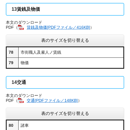
13
賃銭及物価
本文のダウンロード
PDF（
賃銭及物価[PDFファイル／416KB]
）
表のサイズを切り替える
78
市街職人及雇人ノ賃銭
79
物価
14
交通
本文のダウンロード
PDF（
交通​[PDFファイル／148KB]
）
表のサイズを切り替える
80
諸車