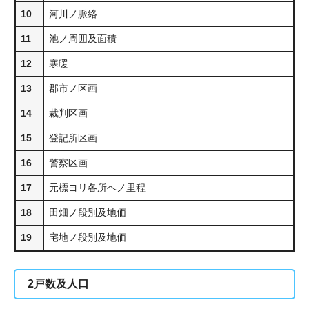
10
河川ノ脈絡
11
池ノ周囲及面積
12
寒暖
13
郡市ノ区画
14
裁判区画
15
登記所区画
16
警察区画
17
元標ヨリ各所ヘノ里程
18
田畑ノ段別及地価
19
宅地ノ段別及地価
2
戸数及人口