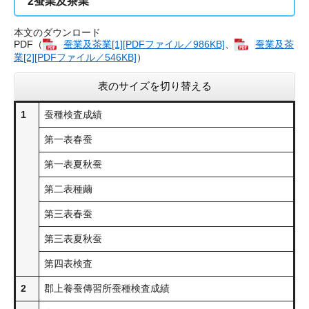
2
蚕業及茶業
本文のダウンロード
PDF（
蚕業及茶業​[1][PDFファイル／986KB]
、
蚕業及茶
業​[2][PDFファイル／546KB]
）
表のサイズを切り替える
1
蚕種検査成績
第一表春蚕
第一表夏秋蚕
第二表種繭
第三表春蚕
第三表夏秋蚕
第四表検査
2
郡上養蚕傳習所蚕種検査成績