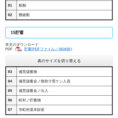
81
船舶
82
難破船
15
貯蓄
本文のダウンロード
PDF（
貯蓄​[PDFファイル／360KB]
）
表のサイズを切り替える
83
備荒儲蓄物
84
備荒儲蓄金ノ救助ヲ受ケシ人員
85
備荒儲蓄金ノ出入
86
町村ノ貯蓄物
87
市町村基本財産