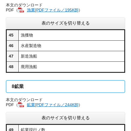
本文のダウンロード
PDF（
漁業​[PDFファイル／195KB]
）
表のサイズを切り替える
45
漁獲物
46
水産製造物
47
新造漁船
48
廃用漁船
8
鉱業
本文のダウンロード
PDF（
鉱業​[PDFファイル／244KB]
）
表のサイズを切り替える
49
鉱業現行ノ数