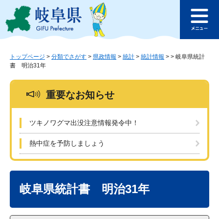
ペ
メ
このページの本文へ
ー
ニ
メ
ジ
ュ
ニ
の
ー
ュ
先
を
ー
頭
飛
トップページ
>
分類でさがす
>
県政情報
>
統計
>
統計情報
>
>
岐阜県統計
書 明治31年
で
ば
す
し
。
て
重要なお知らせ
本
文
へ
ツキノワグマ出没注意情報発令中！
熱中症を予防しましょう
本
文
岐阜県統計書 明治31年