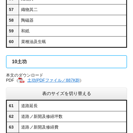
57
織物其二
58
陶磁器
59
和紙
60
菜種油及生蝋
10
土功
本文のダウンロード
PDF（
土功​[PDFファイル／887KB]
）
表のサイズを切り替える
61
道路延長
62
道路ノ新開及修繕坪数
63
道路ノ新開及修繕費