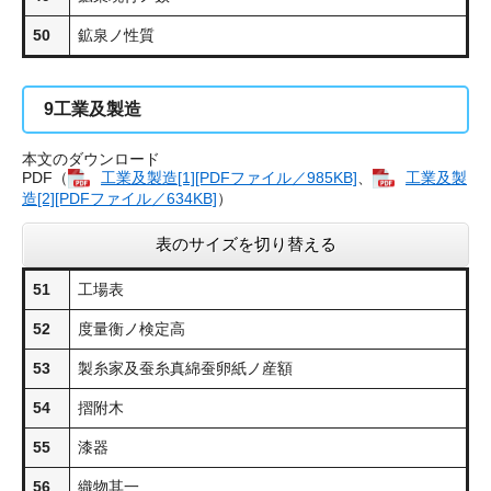
50
鉱泉ノ性質
9
工業及製造
本文のダウンロード
PDF（
工業及製造​[1][PDFファイル／985KB]
、
工業及製
造​[2][PDFファイル／634KB]
）
表のサイズを切り替える
51
工場表
52
度量衡ノ検定高
53
製糸家及蚕糸真綿蚕卵紙ノ産額
54
摺附木
55
漆器
56
織物其一