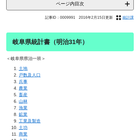
ページ内目次
記事ID：0009991
2016年2月15日更新
統計課
岐阜県統計書（明治31年）
＜岐阜県県治一班＞
土地
戸数及人口
兵事
農業
畜産
山林
漁業
鉱業
工業及製造
土功
商業