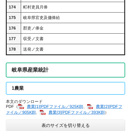
174
町村吏員月俸
175
岐阜県官吏及傭俸給
176
郡吏ノ俸金
177
収受ノ文書
178
送発ノ文書
岐阜県産業統計
1
農業
本文のダウンロード
PDF（
農業​[1][PDFファイル／925KB]
、
農業​[2][PDFフ
ァイル／905KB]
、
農業​[3][PDFファイル／393KB]
）
表のサイズを切り替える