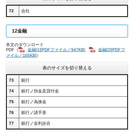
72
会社
12
金融
本文のダウンロード
PDF（
金融​[1][PDFファイル／947KB]
、
金融​[2][PDFフ
ァイル／165KB]
）
表のサイズを切り替える
73
銀行
74
銀行ノ預金及貸付金
75
銀行ノ為換金
76
銀行ノ諸手形
77
銀行ノ金利歩合