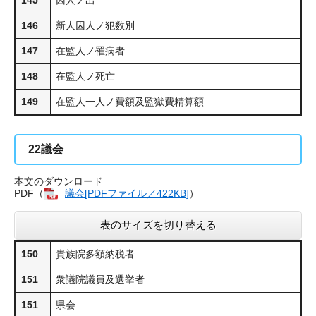
145
囚人ノ出
146
新人囚人ノ犯数別
147
在監人ノ罹病者
148
在監人ノ死亡
149
在監人一人ノ費額及監獄費精算額
22
議会
本文のダウンロード
PDF（
議会​[PDFファイル／422KB]
）
表のサイズを切り替える
150
貴族院多額納税者
151
衆議院議員及選挙者
151
県会