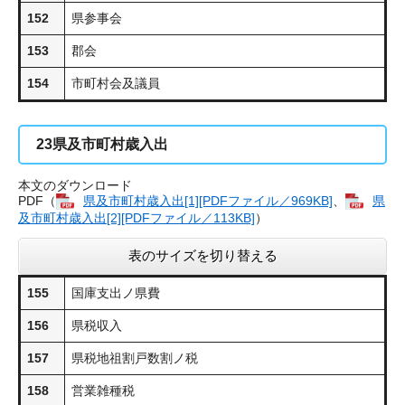
152
県参事会
153
郡会
154
市町村会及議員
23
県及市町村歳入出
本文のダウンロード
PDF（
県及市町村歳入出​[1][PDFファイル／969KB]
、
県
及市町村歳入出​[2][PDFファイル／113KB]
）
表のサイズを切り替える
155
国庫支出ノ県費
156
県税収入
157
県税地祖割戸数割ノ税
158
営業雑種税