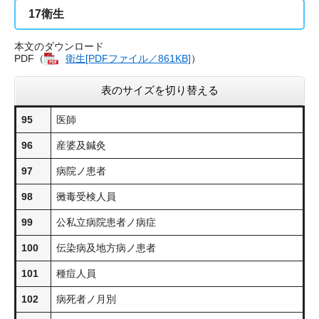
17
衛生
本文のダウンロード
PDF（
衛生[PDFファイル／861KB]
）
表のサイズを切り替える
95
医師
96
産婆及鍼灸
97
病院ノ患者
98
黴毒受検人員
99
公私立病院患者ノ病症
100
伝染病及地方病ノ患者
101
種痘人員
102
病死者ノ月別