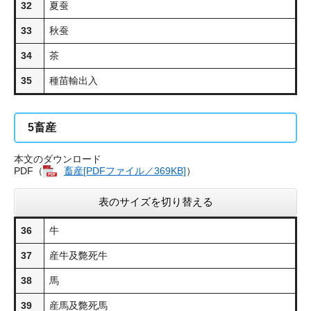
32
夏蚕
33
秋蚕
34
茶
35
種苗輸出入
5
畜産
本文のダウンロード
PDF（
畜産​[PDFファイル／369KB]
）
表のサイズを切り替える
36
牛
37
産牛及斃死牛
38
馬
39
産馬及斃死馬