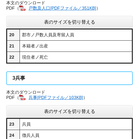
本文のダウンロード
PDF（
戸数及人口​[PDFファイル／351KB]
）
表のサイズを切り替える
20
郡市ノ戸数人員及寄留人員
21
本籍者ノ出産
22
現住者ノ死亡
3
兵事
本文のダウンロード
PDF（
兵事​[PDFファイル／103KB]
）
表のサイズを切り替える
23
兵員
24
徴兵人員