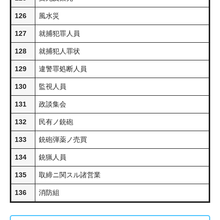
126
風水災
127
就捕犯罪人員
128
就捕犯人罪状
129
違警罪処断人員
130
監視人員
131
政談集会
132
民有ノ銃砲
133
銃砲弾薬ノ売買
134
銃猟人員
135
取締ニ関スル諸営業
136
消防組