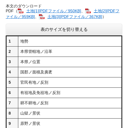
本文のダウンロード
PDF（
土地​[1][PDFファイル／950KB]
、
土地​[2][PDFフ
ァイル／959KB]
、
土地​[3][PDFファイル／367KB]
）
表のサイズを切り替える
1
地勢
2
本県管轄地ノ沿革
3
本県ノ位置
4
国郡ノ面積及廣袤
5
官民有地ノ反別
6
有祖地及免祖地ノ反別
7
耕不耕地ノ反別
8
山獄ノ景状
9
原野ノ景状