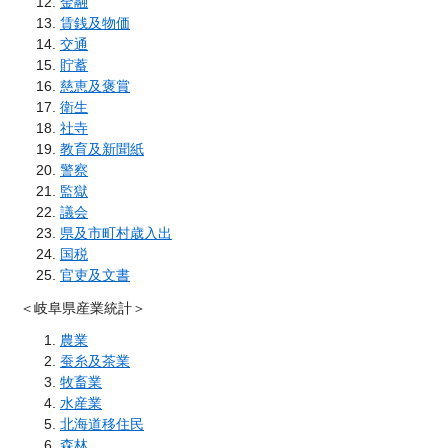
金融
賃銭及物価
交通
貯蓄
慈恵及褒賞
衛生
社寺
教育及新聞紙
警察
監獄
議会
県及市町村歳入出
国税
官吏及文書
＜岐阜県産業統計＞
農業
蚕糸及茶業
牧畜業
水産業
北海道移住民
森林