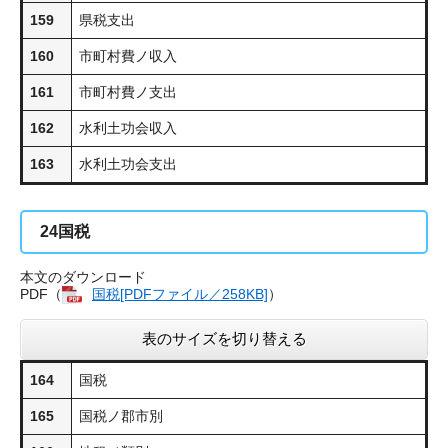
159
県税支出
160
市町村費ノ収入
161
市町村費ノ支出
162
水利土功会収入
163
水利土功会支出
24
国税
本文のダウンロード
PDF（
国税​[PDFファイル／258KB]
）
表のサイズを切り替える
164
国税
165
国税ノ郡市別