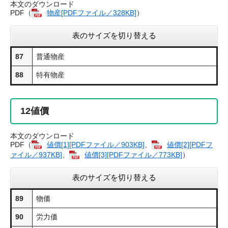
本文のダウンロード
PDF（
物産​[PDFファイル／328KB]
）
表のサイズを切り替える
87
普通物産
88
特有物産
12
値價
本文のダウンロード
PDF（
値價​[1][PDFファイル／903KB]
、
値價​[2][PDFフ
ァイル／937KB]
、
値價​[3][PDFファイル／773KB]
）
表のサイズを切り替える
89
物価
90
労力価