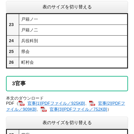
表のサイズを切り替える
戸籍ノ一
23
戸籍ノ二
24
兵役科別
25
県会
26
町村会
3
官事
本文のダウンロード
PDF（
官事​[1][PDFファイル／925KB]
、
官事​[2][PDFフ
ァイル／909KB]
、
官事​[3][PDFファイル／752KB]
）
表のサイズを切り替える