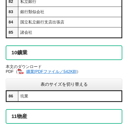
82
私立銀行
83
銀行類似会社
84
国立私立銀行支店出張店
85
諸会社
10
鑛業
本文のダウンロード
PDF（
鑛業​[PDFファイル／542KB]
）
表のサイズを切り替える
86
坑業
11
物産