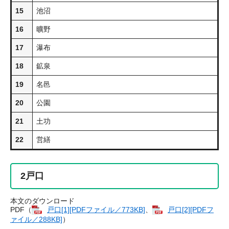
15
池沼
16
曠野
17
瀑布
18
鉱泉
19
名邑
20
公園
21
土功
22
営繕
2
戸口
本文のダウンロード
PDF（
戸口​[1][PDFファイル／773KB]
、
戸口​[2][PDFフ
ァイル／288KB]
）