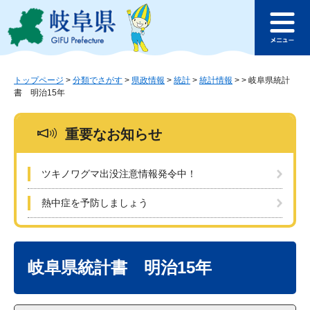
ペ
メ
このページの本文へ
ー
ニ
メ
ジ
ュ
ニ
の
ー
ュ
先
を
ー
頭
飛
トップページ
>
分類でさがす
>
県政情報
>
統計
>
統計情報
>
>
岐阜県統計
書 明治15年
で
ば
す
し
。
て
重要なお知らせ
本
文
へ
ツキノワグマ出没注意情報発令中！
熱中症を予防しましょう
本
文
岐阜県統計書 明治15年