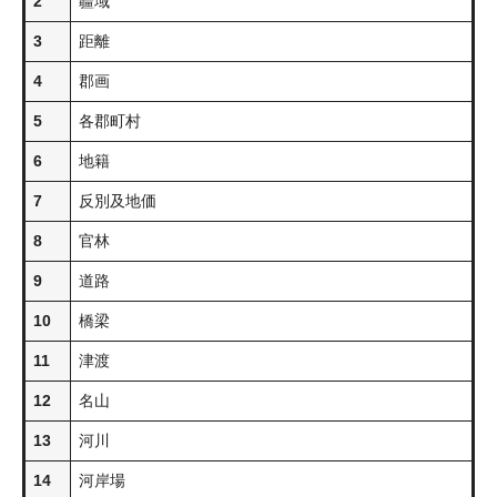
2
疆域
3
距離
4
郡画
5
各郡町村
6
地籍
7
反別及地価
8
官林
9
道路
10
橋梁
11
津渡
12
名山
13
河川
14
河岸場