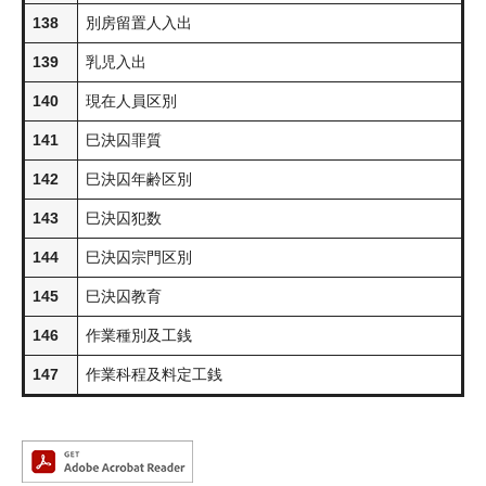
138
別房留置人入出
139
乳児入出
140
現在人員区別
141
巳決囚罪質
142
巳決囚年齢区別
143
巳決囚犯数
144
巳決囚宗門区別
145
巳決囚教育
146
作業種別及工銭
147
作業科程及料定工銭