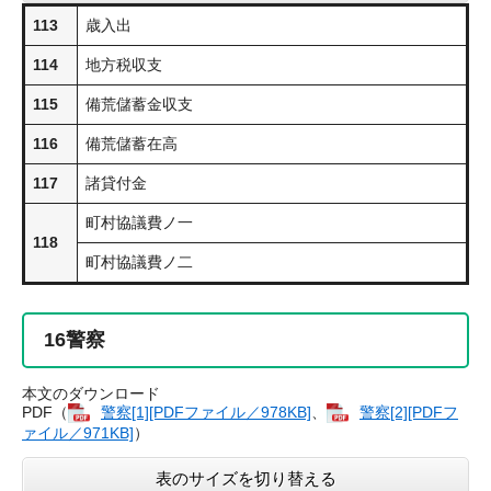
113
歳入出
114
地方税収支
115
備荒儲蓄金収支
116
備荒儲蓄在高
117
諸貸付金
町村協議費ノ一
118
町村協議費ノ二
16
警察
本文のダウンロード
PDF（
警察​[1][PDFファイル／978KB]
、
警察​[2][PDFフ
ァイル／971KB]
）
表のサイズを切り替える