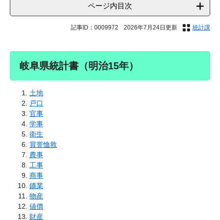
ページ内目次
記事ID：0009972
2026年7月24日更新
統計課
岐阜県統計書（明治15年）
土地
戸口
官事
学事
衛生
賞誉恤救
農事
工事
商事
鑛業
物産
値價
財産