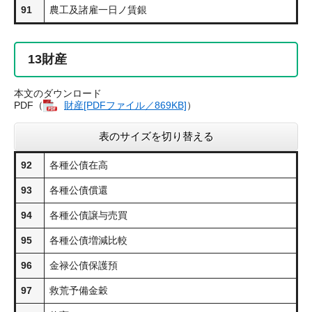
91
農工及諸雇一日ノ賃銀
13
財産
本文のダウンロード
PDF（
財産​[PDFファイル／869KB]
）
表のサイズを切り替える
92
各種公債在高
93
各種公債償還
94
各種公債譲与売買
95
各種公債増減比較
96
金禄公債保護預
97
救荒予備金穀