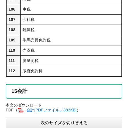
106
車税
107
会社税
108
銃猟税
109
牛馬売買免許税
110
売薬税
111
度量衡税
112
版権免許料
15
会計
本文のダウンロード
PDF（
会計​[PDFファイル／883KB]
）
表のサイズを切り替える