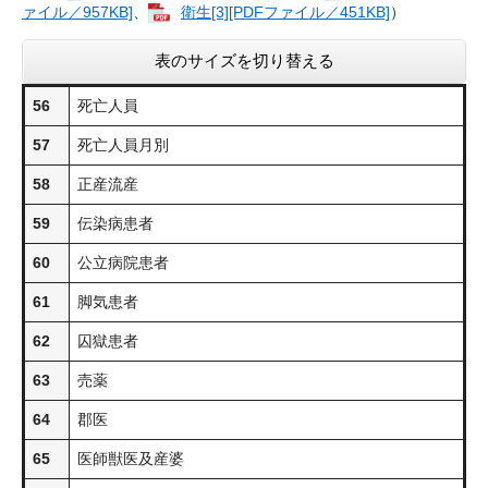
ァイル／957KB]
、
衛生​[3][PDFファイル／451KB]
）
表のサイズを切り替える
56
死亡人員
57
死亡人員月別
58
正産流産
59
伝染病患者
60
公立病院患者
61
脚気患者
62
囚獄患者
63
売薬
64
郡医
65
医師獣医及産婆