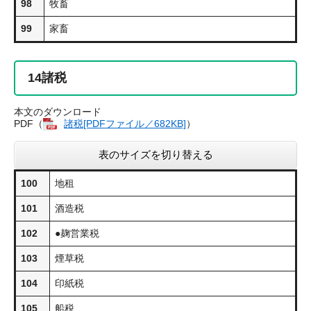
98
牧畜
99
家畜
14
諸税
本文のダウンロード
PDF（
諸税​[PDFファイル／682KB]
）
表のサイズを切り替える
100
地租
101
酒造税
102
●麹営業税
103
煙草税
104
印紙税
105
船税