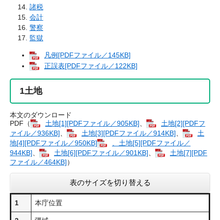
諸税
会計
警察
監獄
凡例[PDFファイル／145KB]
正誤表[PDFファイル／122KB]
1
土地
本文のダウンロード
PDF（
土地​[1][PDFファイル／905KB]
、
土地​[2][PDFフ
ァイル／936KB]
、
土地​[3][PDFファイル／914KB]
、
土
地​[4][PDFファイル／950KB]
、土地​[5][PDFファイル／
944KB]
、
土地​[6][PDFファイル／901KB]
、
土地​[7][PDF
ファイル／464KB]
）
表のサイズを切り替える
1
本庁位置