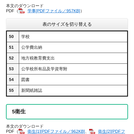
本文のダウンロード
PDF（
学事​[PDFファイル／957KB]
）
表のサイズを切り替える
50
学校
51
公学費出納
52
地方税教育費支出
53
公学校所有品及学資寄附
54
図書
55
新聞紙雑誌
5
衛生
本文のダウンロード
PDF（
衛生​[1][PDFファイル／962KB]
、
衛生​[2][PDFフ