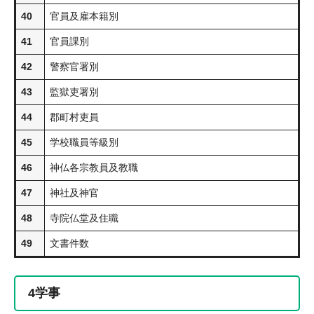
40
官員及雇本籍別
41
官員課別
42
警察官署別
43
監獄吏署別
44
郡町村吏員
45
学校職員等級別
46
神仏各宗教員及教職
47
神社及神官
48
寺院仏堂及住職
49
文書件数
4
学事