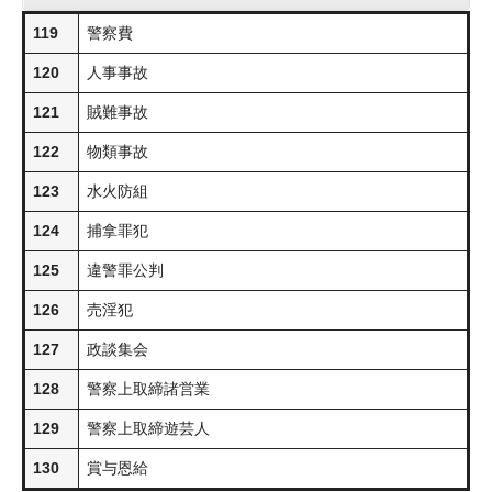
119
警察費
120
人事事故
121
賊難事故
122
物類事故
123
水火防組
124
捕拿罪犯
125
違警罪公判
126
売淫犯
127
政談集会
128
警察上取締諸営業
129
警察上取締遊芸人
130
賞与恩給