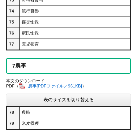
74
篤行賞譽
75
罹災恤救
76
窮民恤救
77
棄児養育
7
農事
本文のダウンロード
PDF（
農事​[PDFファイル／961KB]
）
表のサイズを切り替える
78
農時
79
米麦収穫