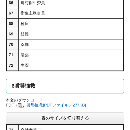
66
町村衛生委員
67
衛生主務吏員
68
種痘
69
結婚
70
薬舗
71
製薬
72
生薬
6
賞譽恤救
本文のダウンロード
PDF（
賞譽恤救​[PDFファイル／277KB]
）
表のサイズを切り替える
73
奇特者賞与