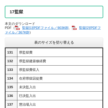
17
監獄
本文のダウンロード
PDF（
監獄​[1][PDFファイル／903KB]
、
監獄​[2][PDFフ
ァイル／367KB]
）
表のサイズを切り替える
131
県監獄費
132
県監獄建築修繕費
133
県監獄費収入
134
在府県獄囚徒費
135
未決監入出
136
巳決監入出
137
懲治場入出