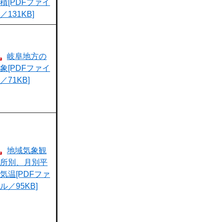
積[PDFファイ
／131KB]
岐阜地方の
象[PDFファイ
／71KB]
地域気象観
所別、月別平
気温[PDFファ
ル／95KB]