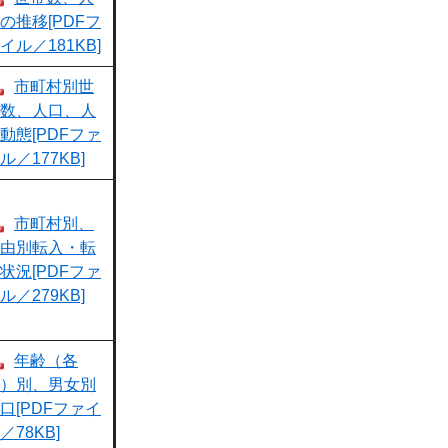
の推移[PDFフ
イル／181KB]
市町村別世
数、人口、人
動態[PDFファ
ル／177KB]
市町村別、
由別転入・転
状況[PDFファ
ル／279KB]
年齢（各
）別、男女別
口[PDFファイ
／78KB]