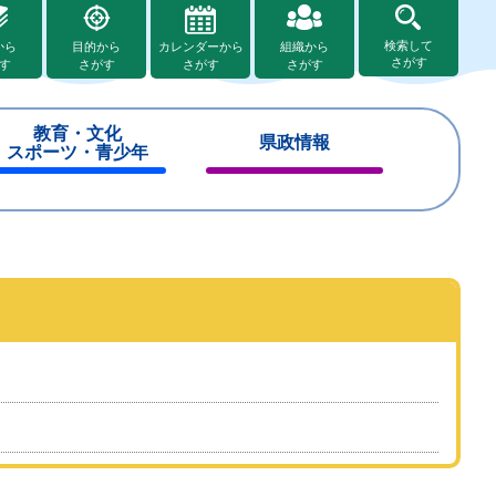
検索して
から
目的から
カレンダーから
組織から
さがす
す
さがす
さがす
さがす
教育・文化
県政情報
スポーツ・青少年
閉
閉
じ
じ
る
る