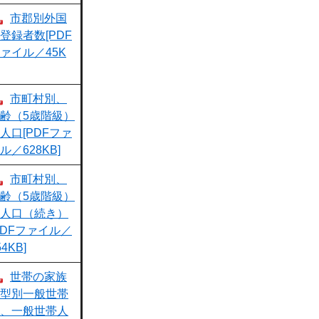
市郡別外国
登録者数[PDF
ァイル／45K
市町村別、
齢（5歳階級）
人口[PDFファ
ル／628KB]
市町村別、
齢（5歳階級）
人口（続き）
PDFファイル／
54KB]
世帯の家族
型別一般世帯
、一般世帯人