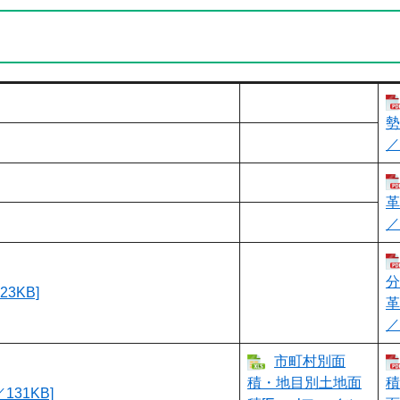
勢
／
革
／
分
3KB]
革
／
市町村別面
積・地目別土地面
積
31KB]