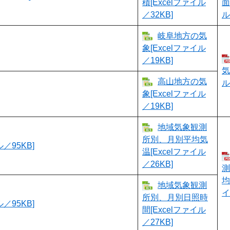
積[Excelファイル
面
／32KB]
ル
岐阜地方の気
象[Excelファイル
／19KB]
気
高山地方の気
ル
象[Excelファイル
／19KB]
地域気象観測
所別、月別平均気
95KB]
温[Excelファイル
／26KB]
測
均
地域気象観測
イ
所別、月別日照時
95KB]
間[Excelファイル
／27KB]