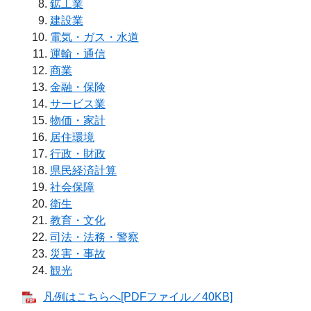
鉱工業
建設業
電気・ガス・水道
運輸・通信
商業
金融・保険
サービス業
物価・家計
居住環境
行政・財政
県民経済計算
社会保障
衛生
教育・文化
司法・法務・警察
災害・事故
観光
凡例はこちらへ[PDFファイル／40KB]