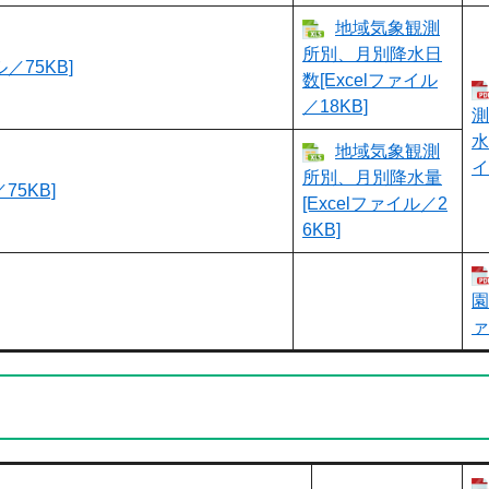
地域気象観測
所別、月別降水日
75KB]
数[Excelファイル
／18KB]
測
水
地域気象観測
イ
所別、月別降水量
5KB]
[Excelファイル／2
6KB]
園
ァ