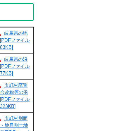
岐阜県の地
[PDFファイル
83KB]
岐阜県の沿
[PDFファイル
77KB]
市町村廃置
合改称等の沿
[PDFファイル
323KB]
市町村別面
・地目別土地