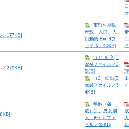
口
ァ
市町村別世
帯数、人口、人
帯
177KB]
口動態[Excelフ
口
ァイル／40KB]
イ
（1）転入[E
xcelファイル／3
279KB]
5KB]
理
（2）転出[E
出
xcelファイル／3
イ
4KB]
年齢（各
歳）別、男女別
歳
KB]
人口[Excelファ
人
イル／43KB]
ル