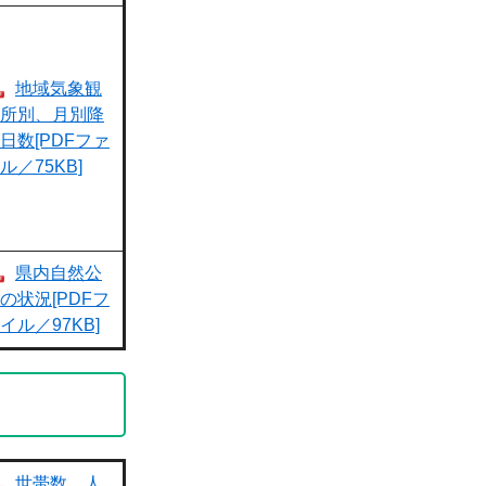
地域気象観
所別、月別降
日数[PDFファ
ル／75KB]
県内自然公
の状況[PDFフ
イル／97KB]
世帯数、人