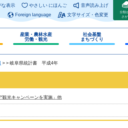
このページの本文へ
がな表示
やさしい にほんご
音声読み上げ
分類
Foreign language
文字サイズ・色変更
さが
産業・農林水産
社会基盤
労働・観光
まちづくり
閉
閉
じ
じ
る
る
報
>
>
岐阜県統計書 平成4年
ア観光キャンペーンを実施」他