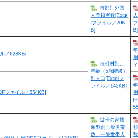
市郡別外国
人登録者数[Exce
人
lファイル／20K
フ
B]
B]
年
／628KB]
別
市町村別、
イ
年齢（5歳階級）
別人口[Excelフ
年
ァイル／142KB]
ファイル／554KB]
別
[
5
世帯の家族
類型別一般世帯
類
数、一般世帯人
数