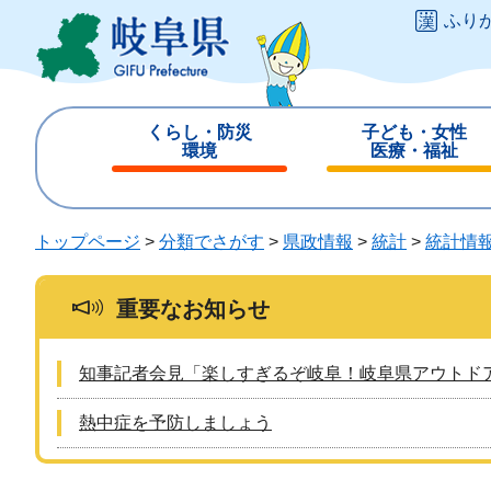
ペ
メ
ふり
ー
ニ
ジ
ュ
の
ー
先
を
くらし・防災
子ども・女性
頭
飛
環境
医療・福祉
で
ば
閉
閉
す
し
じ
じ
。
て
る
る
トップページ
>
分類でさがす
>
県政情報
>
統計
>
統計情
本
文
へ
重要なお知らせ
知事記者会見「楽しすぎるぞ岐阜！岐阜県アウトド
熱中症を予防しましょう