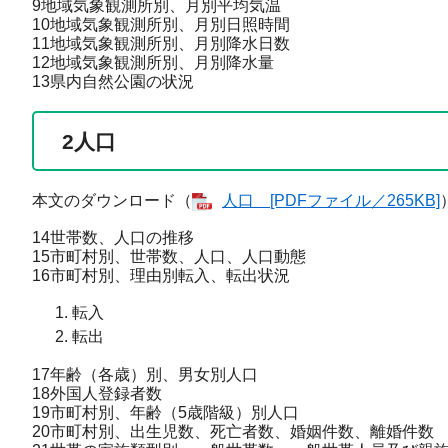
9地域気象観測所別、月別平均気温
10地域気象観測所別、月別日照時間
11地域気象観測所別、月別降水日数
12地域気象観測所別、月別降水量
13県内自然公園の状況
2
人口
本文のダウンロード（
人口 [PDFファイル／265KB]
14世帯数、人口の推移
15市町村別、世帯数、人口、人口動態
16市町村別、理由別転入、転出状況
転入
転出
17年齢（各歳）別、男女別人口
18外国人登録者数
19市町村別、年齢（5歳階級）別人口
20市町村別、出生児数、死亡者数、婚姻件数、離婚件数