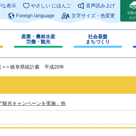
このページの本文へ
がな表示
やさしい にほんご
音声読み上げ
分類
Foreign language
文字サイズ・色変更
さが
産業・農林水産
社会基盤
労働・観光
まちづくり
閉
閉
じ
じ
る
る
報
>
>
岐阜県統計書 平成20年
ア観光キャンペーンを実施」他