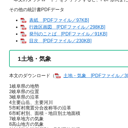
その他の統計書PDFデータ
表紙 [PDFファイル／97KB]
行政区画図 [PDFファイル／298KB]
発刊のことば [PDFファイル／91KB]
目次 [PDFファイル／230KB]
1
土地・気象
本文のダウンロード（
土地・気象 [PDFファイル／30
1岐阜県の地勢
2岐阜県の位置
3岐阜県の沿革
4主要山岳、主要河川
5市町村廃置分合改称等の沿革
6市町村別、面積・地目別土地面積
7岐阜地方の気象
8高山地方の気象