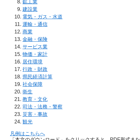
鉱工業
建設業
電気・ガス・水道
運輸・通信
商業
金融・保険
サービス業
物価・家計
居住環境
行政・財政
県民経済計算
社会保障
衛生
教育・文化
司法・法務・警察
災害・事故
観光
凡例はこちらへ
「本文のダウンロード」をクリックすると、PDF形式または