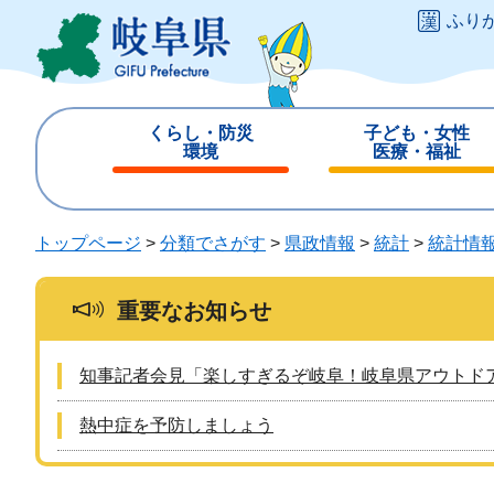
ペ
メ
ふり
ー
ニ
ジ
ュ
の
ー
先
を
くらし・防災
子ども・女性
頭
飛
環境
医療・福祉
で
ば
閉
閉
す
し
じ
じ
。
て
る
る
トップページ
>
分類でさがす
>
県政情報
>
統計
>
統計情
本
文
へ
重要なお知らせ
知事記者会見「楽しすぎるぞ岐阜！岐阜県アウトド
熱中症を予防しましょう