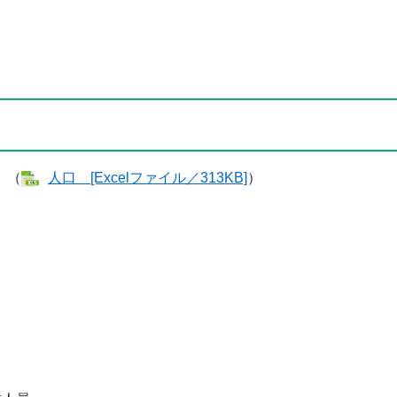
）（
人口 [Excelファイル／313KB]
）