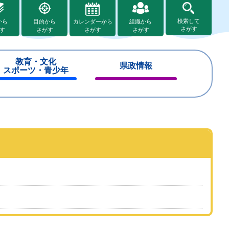
検索して
から
目的から
カレンダーから
組織から
さがす
す
さがす
さがす
さがす
教育・文化
県政情報
スポーツ・青少年
閉
閉
じ
じ
る
る