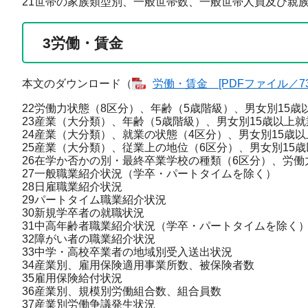
21世帯の家族類型別、一般世帯数、一般世帯人員及び親
3
労働・賃金
本文のダウンロード（
労働・賃金 [PDFファイル／73
22労働力状態（8区分）、年齢（5歳階級）、男女別15歳
23産業（大分類）、年齢（5歳階級）、男女別15歳以上
24産業（大分類）、就業の状態（4区分）、男女別15歳
25産業（大分類）、従業上の地位（6区分）、男女別15
26在学か否かの別・最終卒業学校の種類（6区分）、労働
27一般職業紹介状況（学卒・パートタイムを除く）
28日雇職業紹介状況
29パートタイム職業紹介状況
30新規学卒者の就職状況
31中高年齢者職業紹介状況（学卒・パートタイムを除く
32障がい者の職業紹介状況
33中学・高校卒業者の地域別受入送出状況
34産業別、雇用保険適用事業所数、被保険者数
35雇用保険給付状況
36産業別、規模別労働組合数、組合員数
37産業別労働争議発生状況