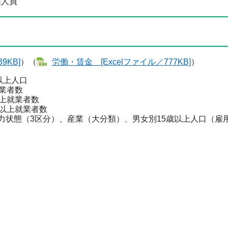
族人員
9KB]
）（
労働・賃金 [Excelファイル／777KB]
）
以上人口
就業者数
以上就業者数
歳以上就業者数
力状態（3区分）、産業（大分類）、男女別15歳以上人口（雇
）