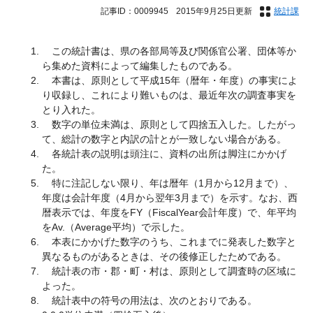
記事ID：0009945
2015年9月25日更新
統計課
この統計書は、県の各部局等及び関係官公署、団体等か
ら集めた資料によって編集したものである。
本書は、原則として平成15年（暦年・年度）の事実によ
り収録し、これにより難いものは、最近年次の調査事実を
とり入れた。
数字の単位未満は、原則として四捨五入した。したがっ
て、総計の数字と内訳の計とが一致しない場合がある。
各統計表の説明は頭注に、資料の出所は脚注にかかげ
た。
特に注記しない限り、年は暦年（1月から12月まで）、
年度は会計年度（4月から翌年3月まで）を示す。なお、西
暦表示では、年度をFY（FiscalYear会計年度）で、年平均
をAv.（Average平均）で示した。
本表にかかげた数字のうち、これまでに発表した数字と
異なるものがあるときは、その後修正したためである。
統計表の市・郡・町・村は、原則として調査時の区域に
よった。
統計表中の符号の用法は、次のとおりである。