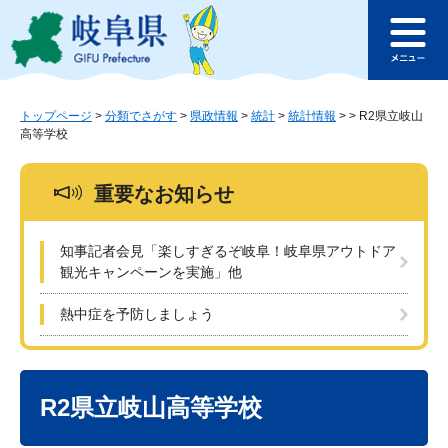
ペ
メ
このページの本文へ
ー
ニ
メ
ジ
ュ
ニ
の
ー
ュ
先
を
ー
頭
飛
トップページ
>
分類でさがす
>
県政情報
>
統計
>
統計情報
>
>
R2県立岐山
高等学校
で
ば
す
し
。
て
重要なお知らせ
本
文
へ
知事記者会見「楽しすぎるぞ岐阜！岐阜県アウトドア
観光キャンペーンを実施」他
熱中症を予防しましょう
本
文
R2県立岐山高等学校