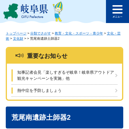
ペ
メ
このページの本文へ
ー
ニ
メ
ジ
ュ
ニ
の
ー
ュ
先
を
ー
頭
飛
トップページ
>
分類でさがす
>
教育・文化・スポーツ・青少年
>
文化・芸
術
>
文化財
>
>
荒尾南遺跡土師器2
で
ば
す
し
。
て
重要なお知らせ
本
文
へ
知事記者会見「楽しすぎるぞ岐阜！岐阜県アウトドア
観光キャンペーンを実施」他
熱中症を予防しましょう
本
文
荒尾南遺跡土師器2