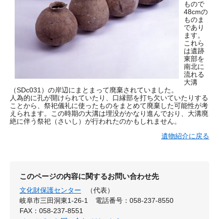
もので
48cmの
ものま
であり
ます。
これら
は遺跡
東部を
南北に
流れる
大溝
（SDc031）の岸辺にまとまって廃棄されていました。
人為的に孔が開けられていたり、口縁部を打ち欠いていたりする
ことから、祭祀儀礼に使ったものをまとめて廃棄した可能性が考
えられます。この時期の大溝は埋没がかなり進んでおり、大溝廃
絶に伴う祭祀（さいし）が行われたのかもしれません。
遺物紹介に戻る
このページの内容に関するお問い合わせ先
文化財保護センター
（代表）
岐阜市三田洞東1-26-1
電話番号：058-237-8550
FAX：058-237-8551