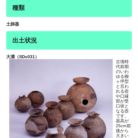
種類
土師器
出土状況
大溝（SDc031）
古墳時
代前期
のいわ
ゆる柳
ヶ坪型
と言わ
れる壺
や口縁
部が受
口状と
なる壺
です。
器高が
25cm前
後から
大きい