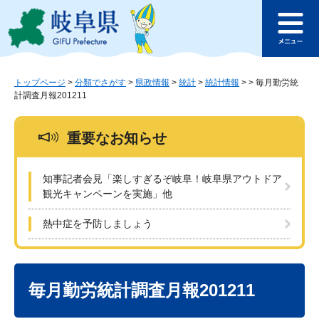
ペ
メ
このページの本文へ
ー
ニ
メ
ジ
ュ
ニ
の
ー
ュ
先
を
ー
頭
飛
トップページ
>
分類でさがす
>
県政情報
>
統計
>
統計情報
>
>
毎月勤労統
計調査月報201211
で
ば
す
し
。
て
重要なお知らせ
本
文
へ
知事記者会見「楽しすぎるぞ岐阜！岐阜県アウトドア
観光キャンペーンを実施」他
熱中症を予防しましょう
本
文
毎月勤労統計調査月報201211