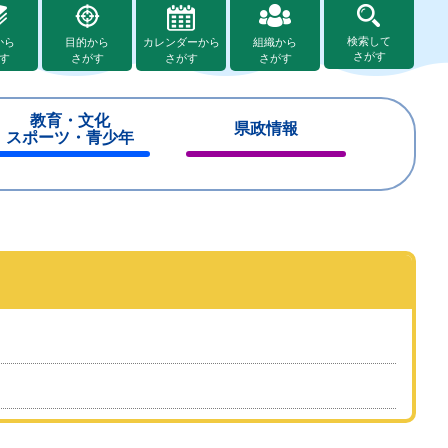
検索して
から
目的から
カレンダーから
組織から
さがす
す
さがす
さがす
さがす
教育・文化
県政情報
スポーツ・青少年
閉
閉
じ
じ
る
る