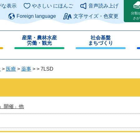
このページの本文へ
がな表示
やさしい にほんご
音声読み上げ
分類
Foreign language
文字サイズ・色変更
さが
産業・農林水産
社会基盤
労働・観光
まちづくり
閉
閉
じ
じ
る
る
祉
>
医療
>
薬事
>
>
7LSD
』開催」他