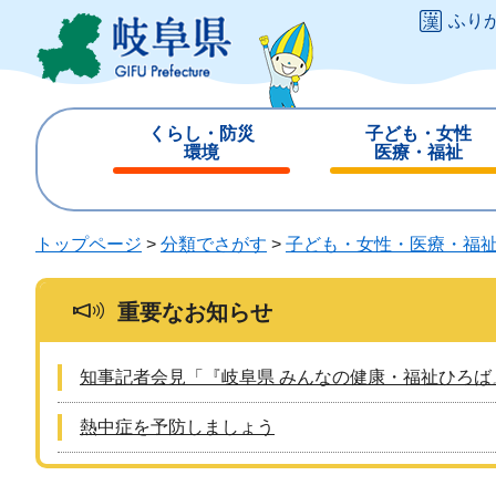
ペ
メ
ふり
ー
ニ
ジ
ュ
の
ー
先
を
くらし・防災
子ども・女性
頭
飛
環境
医療・福祉
で
ば
閉
閉
す
し
じ
じ
。
て
る
る
トップページ
>
分類でさがす
>
子ども・女性・医療・福
本
文
へ
重要なお知らせ
知事記者会見「『岐阜県 みんなの健康・福祉ひろば
熱中症を予防しましょう