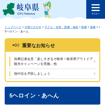
ペ
メ
このページの本文へ
ー
ニ
メ
ジ
ュ
ニ
の
ー
ュ
先
を
ー
頭
飛
トップページ
>
分類でさがす
>
子ども・女性・医療・福祉
>
医療
>
薬事
>
>
5ヘロイン・あへん
で
ば
す
し
。
て
重要なお知らせ
本
文
へ
知事記者会見「楽しすぎるぞ岐阜！岐阜県アウトドア
観光キャンペーンを実施」他
熱中症を予防しましょう
本
文
5ヘロイン・あへん