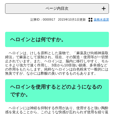
ページ内目次
記事ID：0000917
2015年10月1日更新
薬務水道課
ヘロインとは何ですか。
ヘロインは、けしを原料とした薬物で、「麻薬及び向精神薬取
締法」で麻薬として規制され、現在、その製造・使用等が一切禁
止されています。また、ヘロインは、脳内に移行しやすく、モル
ヒネより強力で速く作用し、3倍から10倍強い鎮痛、多幸感など
の作用をもたらします。純粋なヘロインは白色粉末で一般的には
無臭ですが、なかには酢酸の臭いのするものもあります。
ヘロインを使用するとどのようになるの
ですか。
ヘロインには神経を抑制する作用があり、使用すると強い陶酔
感を覚えることから、このような快感が忘れられず使用を繰り返