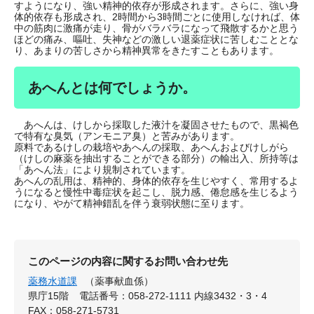
すようになり、強い精神的依存が形成されます。さらに、強い身
体的依存も形成され、2時間から3時間ごとに使用しなければ、体
中の筋肉に激痛が走り、骨がバラバラになって飛散するかと思う
ほどの痛み、嘔吐、失神などの激しい退薬症状に苦しむこととな
り、あまりの苦しさから精神異常をきたすこともあります。
あへんとは何でしょうか。
あへんは、けしから採取した液汁を凝固させたもので、黒褐色
で特有な臭気（アンモニア臭）と苦みがあります。
原料であるけしの栽培やあへんの採取、あへんおよびけしがら
（けしの麻薬を抽出することができる部分）の輸出入、所持等は
「あへん法」により規制されています。
あへんの乱用は、精神的、身体的依存を生じやすく、常用するよ
うになると慢性中毒症状を起こし、脱力感、倦怠感を生じるよう
になり、やがて精神錯乱を伴う衰弱状態に至ります。
このページの内容に関するお問い合わせ先
薬務水道課
（薬事献血係）
県庁15階
電話番号：058-272-1111 内線3432・3・4
FAX：058-271-5731