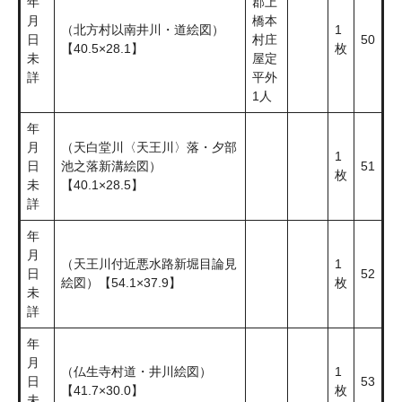
年
郡上
月
橋本
（北方村以南井川・道絵図）
1
日
村庄
50
【40.5×28.1】
枚
未
屋定
詳
平外
1人
年
月
（天白堂川〈天王川〉落・夕部
1
日
池之落新溝絵図）
51
枚
未
【40.1×28.5】
詳
年
月
（天王川付近悪水路新堀目論見
1
日
52
絵図）【54.1×37.9】
枚
未
詳
年
月
（仏生寺村道・井川絵図）
1
日
53
【41.7×30.0】
枚
未