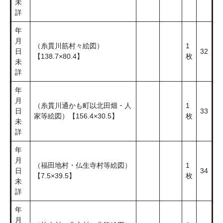
未
詳
年
月
（糸貫川筋村々絵図）
1
日
32
【138.7×80.4】
枚
未
詳
年
月
（糸貫川通かも町以北田畑・人
1
日
33
家等絵図）【156.4×30.5】
枚
未
詳
年
月
（福田地村・仏生寺村等絵図）
1
日
34
【7.5×39.5】
枚
未
詳
年
月