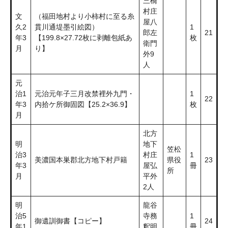
三橋
村庄
文
（福田地村より小柿村に至る糸
屋八
久2
貫川通堤墨引絵図）
1
郎左
21
年3
【199.8×27.72枚に剥離包紙あ
枚
衛門
月
り】
外9
人
元
治1
元治元年子三月改禁裡外九門・
1
22
年3
内拾ケ所御固図【25.2×36.9】
枚
月
北方
明
地下
笠松
治3
村庄
1
美濃国本巣郡北方地下村戸籍
県役
23
年3
屋弘
冊
所
月
平外
2人
明
龍谷
治5
寺務
1
御遺訓御書【コピー】
24
年1
釈明
冊