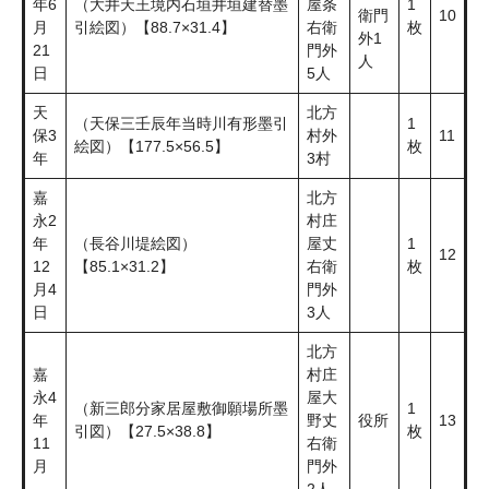
年6
（大井天王境内石垣井垣建替墨
屋条
1
衛門
10
月
引絵図）【88.7×31.4】
右衛
枚
外1
21
門外
人
日
5人
天
北方
（天保三壬辰年当時川有形墨引
1
保3
村外
11
絵図）【177.5×56.5】
枚
年
3村
嘉
北方
永2
村庄
年
（長谷川堤絵図）
屋丈
1
12
12
【85.1×31.2】
右衛
枚
月4
門外
日
3人
北方
嘉
村庄
永4
屋大
（新三郎分家居屋敷御願場所墨
1
年
野丈
役所
13
引図）【27.5×38.8】
枚
11
右衛
月
門外