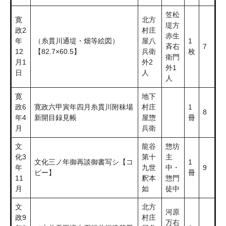
笠松
寛
北方
堤方
政2
村庄
赤生
年
（糸貫川通堤・畑等絵図）
屋八
1
斉右
7
12
【82.7×60.5】
兵衛
枚
衛門
月1
外2
外1
日
人
人
寛
地下
政6
寛政六甲寅年四月糸貫川附秣場
村庄
1
8
年4
新開目録見帳
屋惣
冊
月
兵衛
文
龍谷
惣坊
化3
第十
主
文化三ノ年御再談御書写シ【コ
1
年
九世
中・
9
ピー】
冊
11
釈本
惣門
月
如
徒中
文
北方
河原
政9
村庄
万右