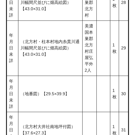
日
川幅間尺並びに畑高絵図）
巣郡
28
枚
未
【43.0×31.0】
北方
詳
村
美濃
国本
年
巣郡
月
（北方村・柱本村地内糸貫川通
北方
1
日
川幅間尺並びに畑高絵図）
29
村庄
枚
未
【43.0×31.0】
屋弘
詳
平外
2人
年
月
1
日
（地番図）【29.5×39.9】
30
枚
未
詳
年
月
（北方村大井社南地坪付図）
1
日
31
【37.6×27.3】
枚