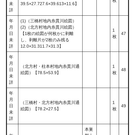
枚
未
39.5×27.727.6×39.613×11.6】
詳
年
(1)（三橋村地内糸貫川絵図）
月
(2)（北方村地内糸貫川絵図）
1
日
【1枚の絵図が何枚かに剥離
47
枚
未
し、剥離片が2枚のみ残る
詳
12.0×31.311.7×31.3】
年
月
（北方村・柱本村地内糸貫川通
1
日
48
絵図）【78.5×53.9】
枚
未
詳
年
月
（三橋村・北方村地内糸貫川通
1
日
49
絵図）【78.2×27.5】
枚
未
詳
本巣