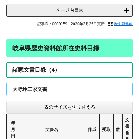
ページ内目次
記事ID：0009159
2020年2月25日更新
歴史資料館
岐阜県歴史資料館所在史料目録
諸家文書目録（4）
大野玲二家文書
表のサイズを切り替える
文
年
書
月
文書名
作成
受取
数
番
日