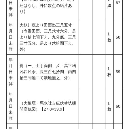
日
57
紐はなし、外に数点の紙片あ
綴
未
り】
詳
年
大杁川底より田面迄三尺五寸
月
（壱番田面、三尺弐寸六分、是
1
日
より拾七間下え、九分底、三尺
58
枚
未
三寸五分、是より弐拾間下え、
詳
外）
年
月
覚（一、土手両側、〆、高平均
1
日
凡四尺余、長三百七拾間、内四
59
枚
未
拾三間池ニて潰地無之、外）
詳
年
月
（大板堰・悪水吐歩広伏替圦樋
1
日
60
間高低図）【27.8×39.9】
枚
未
詳
年