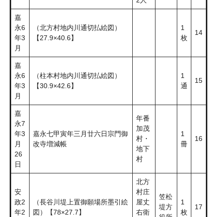
2人
嘉
永6
（北方村地内川通切払絵図）
1
14
年3
【27.9×40.6】
枚
月
嘉
永6
（柱本村地内川通切払絵図）
1
15
年3
【30.9×42.6】
通
月
嘉
年番
永7
加茂
年3
嘉永七甲寅年三月廿六日宗門御
1
村・
16
月
改寺増減帳
冊
地下
26
村
日
北方
安
村庄
笠松
政2
（長谷川堤上置御願場所墨引絵
屋丈
1
堤方
17
年2
図）【78×27.7】
右衛
枚