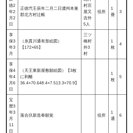
徳2
村庄
正徳弐壬辰年二月二日濃州本巣
1
年2
屋又
役所
3
郡北方村辻帳
冊
月2
吉外
日
5人
享
三ツ
保3
（糸貫川通有形絵図）
橋村
1
4
年3
【172×65】
外3
枚
月
村
享
保4
（天王東新屋敷願絵図）【3枚
1
年4
に剥離
5
枚
月6
36.4×70.648.4×7.513.3×70.9】
日
宝
暦3
年3
1
落合圦新造奉願覚
役所
6
月
通
11
日