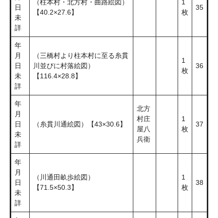
（柱本村・北方村・曲路絵図）
1
日
35
【40.2×27.6】
枚
未
詳
年
月
（三橋村より柱本村に至る糸貫
1
日
川並びに村落絵図）
36
枚
未
【116.4×28.8】
詳
年
北方
月
村庄
1
日
（糸貫川通絵図）【43×30.6】
37
屋八
枚
未
兵衛
詳
年
月
（川通田畝歩絵図）
1
日
38
【71.5×50.3】
枚
未
詳