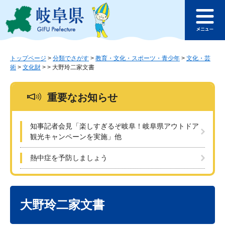
ペ
メ
このページの本文へ
ー
ニ
メ
ジ
ュ
ニ
の
ー
ュ
先
を
ー
頭
飛
トップページ
>
分類でさがす
>
教育・文化・スポーツ・青少年
>
文化・芸
術
>
文化財
>
>
大野玲二家文書
で
ば
す
し
。
て
重要なお知らせ
本
文
へ
知事記者会見「楽しすぎるぞ岐阜！岐阜県アウトドア
観光キャンペーンを実施」他
熱中症を予防しましょう
本
文
大野玲二家文書