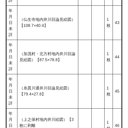
詳
年
月
（仏生寺地内井川目論見絵図）
1
日
43
【108.7×40.4】
枚
未
詳
年
月
（加茂村・北方村地内井川目論
1
日
44
見絵図）【87.5×78.8】
枚
未
詳
年
月
（糸貫川通井川目論見絵図）
1
日
45
【79.4×27.8】
枚
未
詳
年
月
（上之保村地内井川絵図）【3
1
日
枚に剥離
46