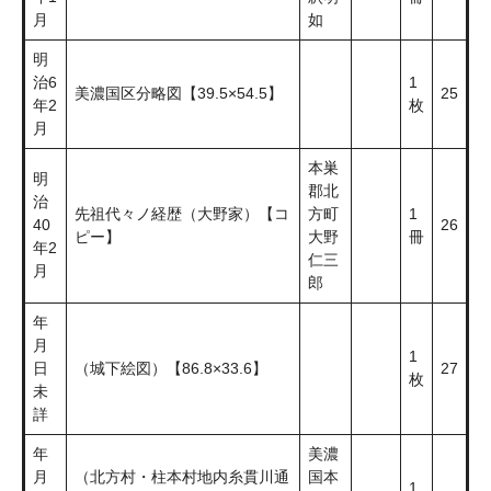
月
如
明
治6
1
美濃国区分略図【39.5×54.5】
25
年2
枚
月
本巣
明
郡北
治
先祖代々ノ経歴（大野家）【コ
方町
1
40
26
ピー】
大野
冊
年2
仁三
月
郎
年
月
1
日
（城下絵図）【86.8×33.6】
27
枚
未
詳
年
美濃
月
（北方村・柱本村地内糸貫川通
国本
1