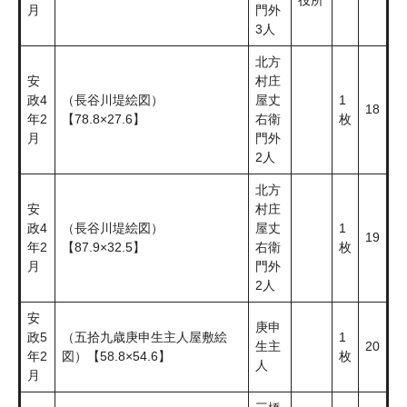
役所
月
門外
3人
北方
安
村庄
政4
（長谷川堤絵図）
屋丈
1
18
年2
【78.8×27.6】
右衛
枚
月
門外
2人
北方
安
村庄
政4
（長谷川堤絵図）
屋丈
1
19
年2
【87.9×32.5】
右衛
枚
月
門外
2人
安
庚申
政5
（五拾九歳庚申生主人屋敷絵
1
生主
20
年2
図）【58.8×54.6】
枚
人
月