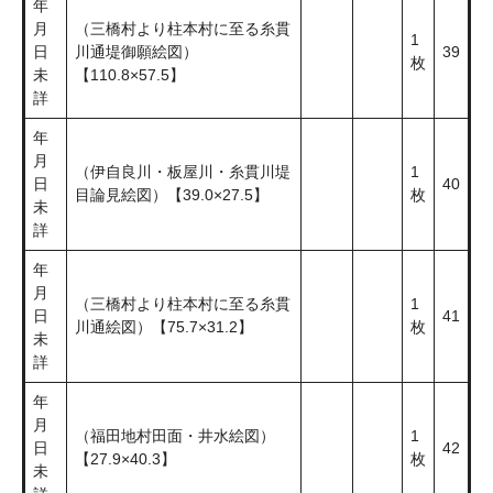
年
月
（三橋村より柱本村に至る糸貫
1
日
川通堤御願絵図）
39
枚
未
【110.8×57.5】
詳
年
月
（伊自良川・板屋川・糸貫川堤
1
日
40
目論見絵図）【39.0×27.5】
枚
未
詳
年
月
（三橋村より柱本村に至る糸貫
1
日
41
川通絵図）【75.7×31.2】
枚
未
詳
年
月
（福田地村田面・井水絵図）
1
日
42
【27.9×40.3】
枚
未