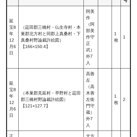
号
阿美
作
延
（阿
宝8
（莚田郡三橋村・仏生寺村・本
部美
年
巣郡北方村と同郡上真桑村・下
1
作守
1
12
真桑村野論裁許絵図）
枚
正
月6
【166×150.4】
武）
日
外7
人
高善
左
延
（高
宝8
（本巣郡見延村・早野村と莚田
木善
年
1
郡三橋村野論裁許絵図）
左衛
2
12
枚
【121×127.7】
門守
月6
蔵）
日
外7
人
正
北方