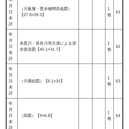
月
（大板堰・悪水樋間高低図）
1
日
61
【27.8×39.3】
枚
未
詳
年
月
糸貫川・長良川等欠潰による浸
1
日
62
水状況図【45.1×31.7】
枚
未
詳
年
月
1
日
（川通絵図）【6.1×31】
63
枚
未
詳
年
月
1
日
（田図）【9×6.8】
64
枚
未
詳