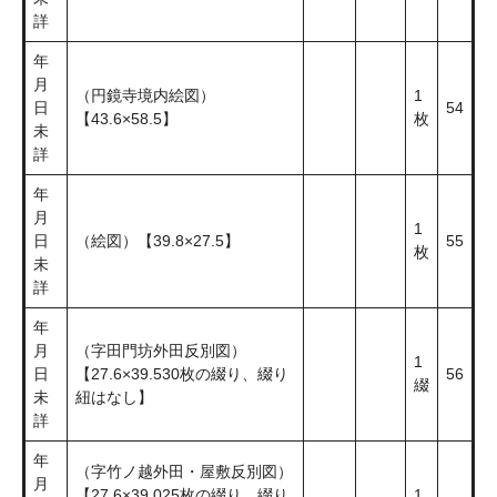
詳
年
月
（円鏡寺境内絵図）
1
日
54
【43.6×58.5】
枚
未
詳
年
月
1
日
（絵図）【39.8×27.5】
55
枚
未
詳
年
月
（字田門坊外田反別図）
1
日
【27.6×39.530枚の綴り、綴り
56
綴
未
紐はなし】
詳
年
（字竹ノ越外田・屋敷反別図）
月
【27.6×39.025枚の綴り、綴り
1