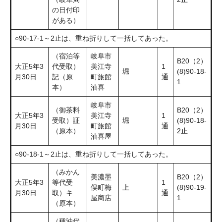
の日付印
がある）
○90-17-1～2止は、重ね折りして一括してあった。
（宿泊等
岐阜市
B20（2）
大正5年3
代受取）
美江寺
1
堀
(8)90-18-
月30日
記（原
町旅館
通
1
本）
油喜
岐阜市
（御茶料
B20（2）
大正5年3
美江寺
1
受取）証
堀
(8)90-18-
月30日
町旅館
通
（原本）
2止
油喜屋
○90-18-1～2止は、重ね折りして一括してあった。
（みかん
美濃墨
B20（2）
大正5年3
等代受
1
俣町梅
上
(8)90-19-
月30日
取）キ
通
屋商店
1
（原本）
（種油代