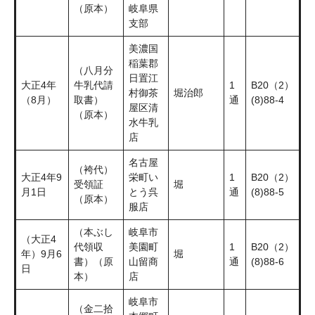
（原本）
岐阜県
支部
美濃国
稲葉郡
（八月分
日置江
大正4年
牛乳代請
1
B20（2）
村御茶
堀治郎
（8月）
取書）
通
(8)88-4
屋区清
（原本）
水牛乳
店
名古屋
（袴代）
大正4年9
栄町い
1
B20（2）
受領証
堀
月1日
とう呉
通
(8)88-5
（原本）
服店
（本ぶし
岐阜市
（大正4
代領収
美園町
1
B20（2）
年）9月6
堀
書）（原
山留商
通
(8)88-6
日
本）
店
岐阜市
（金二拾