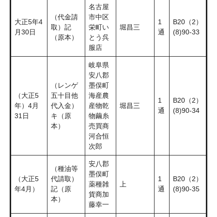
名古屋
（代金請
市中区
大正5年4
1
B20（2）
取）記
栄町い
堀昌三
月30日
通
(8)90-33
（原本）
とう呉
服店
岐阜県
安八郡
（レンゲ
墨俣町
（大正5
五十目他
海産農
1
B20（2）
年）4月
代入金）
産物乾
堀昌三
通
(8)90-34
31日
キ（原
物繭糸
本）
売買商
河合恒
次郎
安八郡
（種油等
墨俣町
（大正5
代請取）
1
B20（2）
薬種雑
上
年4月）
記（原
通
(8)90-35
貨商加
本）
藤幸一