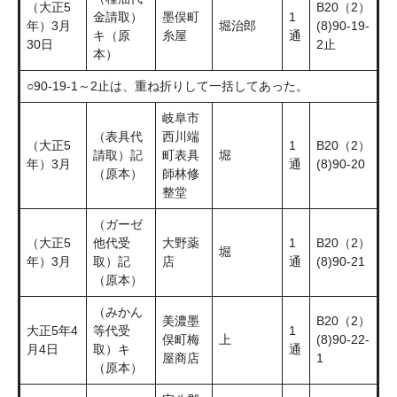
（大正5
B20（2）
金請取）
墨俣町
1
年）3月
堀治郎
(8)90-19-
キ（原
糸屋
通
30日
2止
本）
○90-19-1～2止は、重ね折りして一括してあった。
岐阜市
（表具代
西川端
（大正5
1
B20（2）
請取）記
町表具
堀
年）3月
通
(8)90-20
（原本）
師林修
整堂
（ガーゼ
（大正5
他代受
大野薬
1
B20（2）
堀
年）3月
取）記
店
通
(8)90-21
（原本）
（みかん
美濃墨
B20（2）
大正5年4
等代受
1
俣町梅
上
(8)90-22-
月4日
取）キ
通
屋商店
1
（原本）