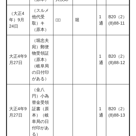
（スルメ
（大正4
他代受
1
B20（2）
年）9月
□□
堀
取）キ
通
(8)88-11
24日
（原本）
（堀忠夫
宛）郵便
物受領証
大正4年9
1
B20（2）
（原本）
月27日
通
(8)88-12
（岐阜局
の日付印
がある）
（金八
円）小為
替金受領
大正4年9
証書（原
1
B20（2）
月27日
本）（岐
通
(8)88-13
阜局の日
付印があ
る）