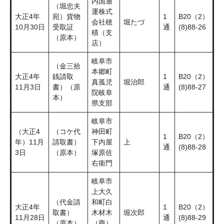
内国通
（堀忠夫
運株式
大正4年
宛）貨物
1
B20（2）
会社穂
堀たづ
10月30日
受取証
通
(8)88-26
積（支
（原本）
店）
岐阜市
（金三拾
本郷町
大正4年
銭請取
1
B20（2）
真孤児
堀治郎
11月3日
書）（原
通
(8)88-27
院岐阜
本）
県支部
岐阜市
（大正4
（コケ代
神田町
1
B20（2）
年）11月
請取書）
下内屋
上
通
(8)88-28
3日
（原本）
塚原佐
右衞門
岐阜市
上大久
（代金請
和町白
大正4年
1
B20（2）
取書）
木材木
堀次郎
11月28日
通
(8)88-29
（原本）
（商）