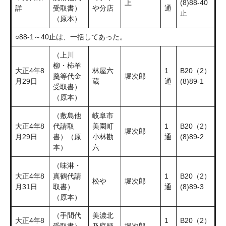
上
(8)88-40
詳
受取書）
や分店
通
止
（原本）
○88-1～40止は、一括してあった。
（上川
柳・柿羊
大正4年8
林屋六
1
B20（2）
羹等代金
堀次郎
月29日
蔵
通
(8)89-1
受取書）
（原本）
（敷島他
岐阜市
大正4年8
代請取
美園町
1
B20（2）
堀次郎
月29日
書）（原
小林勘
通
(8)89-2
本）
六
（味淋・
大正4年8
真鶴代請
1
B20（2）
松や
堀次郎
月31日
取書）
通
(8)89-3
（原本）
（手間代
美濃北
大正4年8
1
B20（2）