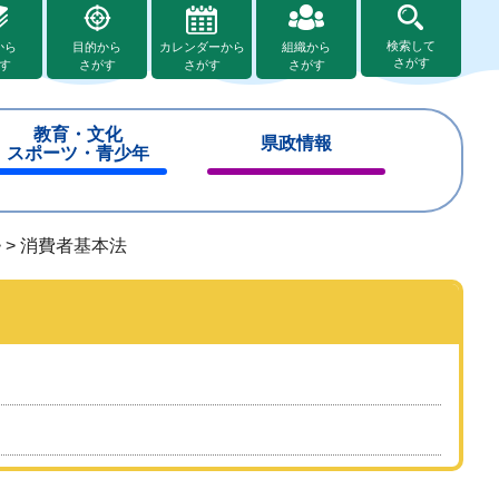
検索して
から
目的から
カレンダーから
組織から
さがす
す
さがす
さがす
さがす
教育・文化
県政情報
スポーツ・青少年
閉
閉
じ
じ
る
る
>
>
消費者基本法