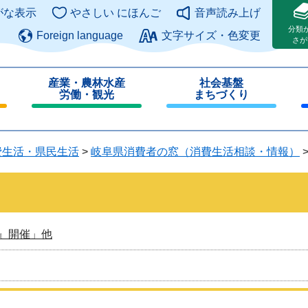
このページの本文へ
がな表示
やさしい にほんご
音声読み上げ
分類
Foreign language
文字サイズ・色変更
さが
産業・農林水産
社会基盤
労働・観光
まちづくり
閉
閉
じ
じ
る
る
費生活・県民生活
>
岐阜県消費者の窓（消費生活相談・情報）
』開催」他