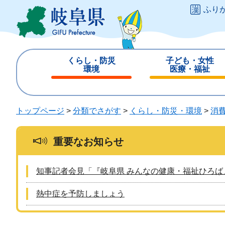
ペ
メ
ふり
ー
ニ
ジ
ュ
の
ー
先
を
くらし・防災
子ども・女性
頭
飛
環境
医療・福祉
で
ば
閉
閉
す
し
じ
じ
。
て
る
る
トップページ
>
分類でさがす
>
くらし・防災・環境
>
消
本
文
へ
重要なお知らせ
知事記者会見「『岐阜県 みんなの健康・福祉ひろば
熱中症を予防しましょう