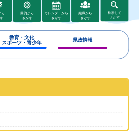
検索して
から
目的から
カレンダーから
組織から
さがす
す
さがす
さがす
さがす
教育・文化
県政情報
スポーツ・青少年
閉
閉
じ
じ
る
る