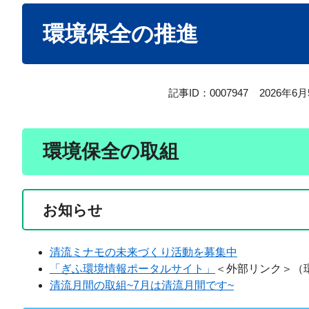
本
環境保全の推進
文
記事ID：0007947
2026年6
環境保全の取組
お知らせ
清流ミナモの未来づくり活動を募集中
「ぎふ環境情報ポータルサイト」
＜外部リンク＞
（
清流月間の取組~7月は清流月間です~