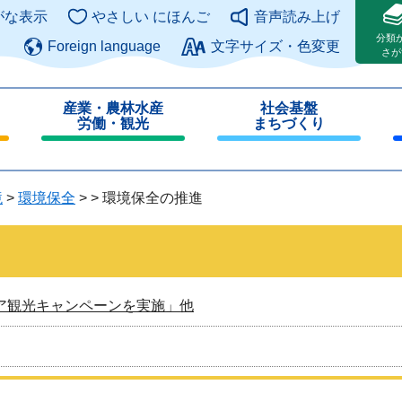
このページの本文へ
がな表示
やさしい にほんご
音声読み上げ
分類
Foreign language
文字サイズ・色変更
さが
産業・農林水産
社会基盤
労働・観光
まちづくり
閉
閉
じ
じ
る
る
境
>
環境保全
>
>
環境保全の推進
ア観光キャンペーンを実施」他