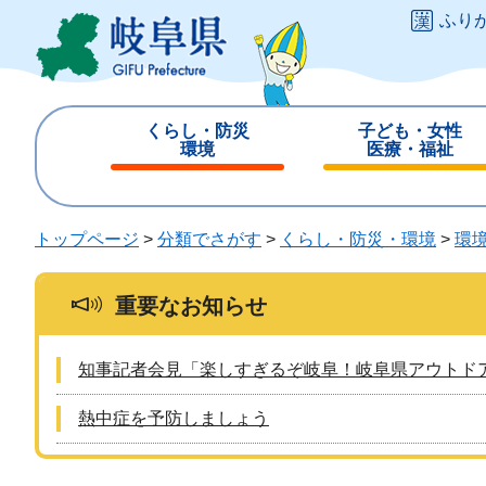
ペ
メ
ふり
ー
ニ
ジ
ュ
の
ー
先
を
くらし・防災
子ども・女性
頭
飛
環境
医療・福祉
で
ば
閉
閉
す
し
じ
じ
。
て
る
る
トップページ
>
分類でさがす
>
くらし・防災・環境
>
環
本
文
へ
重要なお知らせ
知事記者会見「楽しすぎるぞ岐阜！岐阜県アウトド
熱中症を予防しましょう