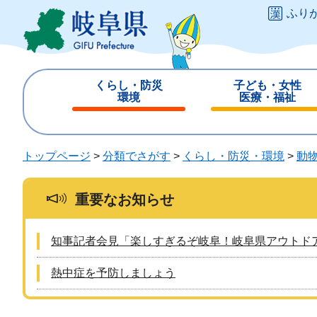
ペ
メ
ふり
ー
ニ
ジ
ュ
の
ー
先
を
くらし・防災
子ども・女性
頭
飛
環境
医療・福祉
で
ば
閉
閉
す
し
じ
じ
。
て
る
る
トップページ
>
分類でさがす
>
くらし・防災・環境
>
動
本
文
へ
重要なお知らせ
知事記者会見「楽しすぎるぞ岐阜！岐阜県アウトド
熱中症を予防しましょう