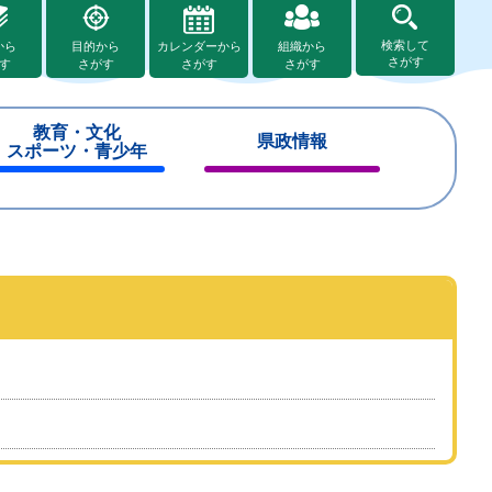
検索して
から
目的から
カレンダーから
組織から
さがす
す
さがす
さがす
さがす
教育・文化
県政情報
スポーツ・青少年
閉
閉
じ
じ
る
る