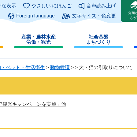
このページの本文へ
がな表示
やさしい にほんご
音声読み上げ
分類
Foreign language
文字サイズ・色変更
さが
産業・農林水産
社会基盤
労働・観光
まちづくり
閉
閉
じ
じ
る
る
物・ペット・生活衛生
>
動物愛護
>
>
犬・猫の引取りについて
ア観光キャンペーンを実施」他