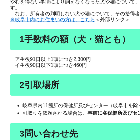
やむを得ない事情により飼えなくなった犬や猫について、
す。
なお、所有者の判明しない犬や猫について、その拾得者
※岐阜市内にお住まいの方は、こちら
＜外部リンク＞
1手数料の額（犬・猫とも）
ア生後91日以上1頭につき2,300円
イ生後90日以下1頭につき460円
2引取場所
岐阜県内11箇所の保健所及びセンター（岐阜市を除
引取りを依頼される場合は、
事前に各保健所及びセ
3問い合わせ先