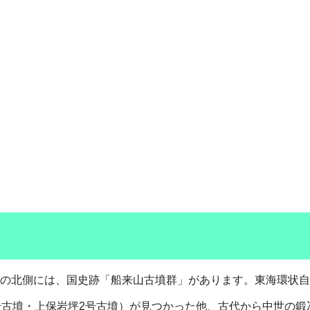
の北側には、国史跡「船来山古墳群」があります。東海環状自
号古墳・上保岩坪2号古墳）が見つかった他、古代から中世の鍛