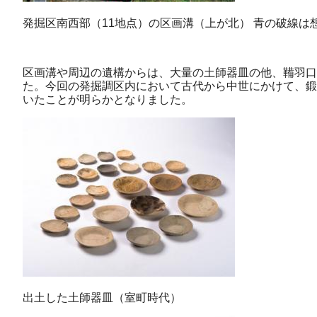
発掘区南西部（11地点）の区画溝（上が北） 青の破線は
区画溝や周辺の遺構からは、大量の土師器皿の他、鞴羽口
た。今回の発掘調区内において古代から中世にかけて、鍛
いたことが明らかとなりました。
出土した土師器皿（室町時代）