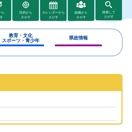
検索して
から
目的から
カレンダーから
組織から
さがす
す
さがす
さがす
さがす
教育・文化
県政情報
スポーツ・青少年
閉
閉
じ
じ
る
る