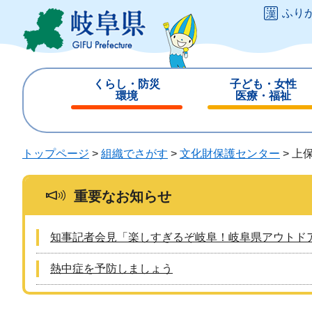
ペ
メ
ふり
ー
ニ
ジ
ュ
の
ー
先
を
くらし・防災
子ども・女性
頭
飛
環境
医療・福祉
で
ば
閉
閉
す
し
じ
じ
。
て
る
る
トップページ
>
組織でさがす
>
文化財保護センター
>
上
本
文
へ
重要なお知らせ
知事記者会見「楽しすぎるぞ岐阜！岐阜県アウトド
熱中症を予防しましょう