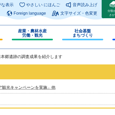
このページの本文へ
がな表示
やさしい にほんご
音声読み上げ
分類
Foreign language
文字サイズ・色変更
さが
産業・農林水産
社会基盤
労働・観光
まちづくり
閉
閉
じ
じ
る
る
保本郷遺跡の調査成果を紹介します
ア観光キャンペーンを実施」他