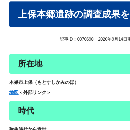
本
上保本郷遺跡の調査成果
文
記事ID：0070698
2020年9月14日
所在地
本巣市上保（もとすしかみのほ）
地図
＜外部リンク＞
時代
弥生時代から近世