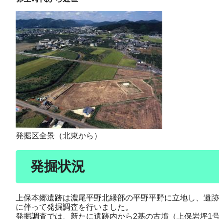
発掘区全景（北東から）
発掘状況
上保本郷遺跡は濃尾平野北縁部の平野平野に立地し、遺跡
に伴って発掘調査を行いました。
発掘調査では、新たに遺跡内から2基の古墳（上保岩坪1