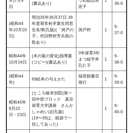
年)7月9
うめ組山本
1
(書込あり)
36-0
日
宏子
明治35年36月37日.38
(昭和44
年度尋常科卒業生同窓
9-
年10月18
生名簿(孔版)(「洞戸の
洞戸村
1
37-0
日)
子」作詩野村芳兵衛の
歌あり)
3年保育3年
昭和44年
(木の葉の変化)指導案
9-
まつ組平井
1
10月24日
(コピー)(書込あり)
38-0
孔仁子
(昭和44
福音館書店
9-
69絵本の与えかた
1
年)
発行
39-0
(ところ岐阜別院)第一
回中部ブロック 真宗
昭和45年
保育大学講座 さんか
9-
8月22
1
しゃめいぼ(孔版)
40-0
日・23日
(19〜39は、紙袋で一
括してあった)