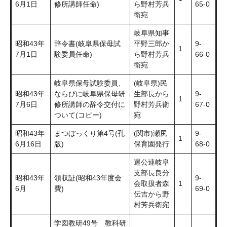
6月1日
修所講師任命)
ら野村芳兵
65-0
衛宛
岐阜県知事
昭和43年
辞令書(岐阜県保母試
平野三郎か
9-
1
7月1日
験委員任命)
ら野村芳兵
66-0
衛宛
岐阜県保母試験委員、
(岐阜県)民
昭和43年
ならびに岐阜県保母研
生部長から
9-
1
7月6日
修所講師の辞令交付に
野村芳兵衛
67-0
ついて(コピー)
宛
昭和43年
まつぼっくり第4号(孔
(関市)瀬尻
9-
1
6月16日
版)
保育園発行
68-0
退公連岐阜
支部長良分
昭和43年
領収証(昭和43年度会
9-
会取扱者森
1
6月
費)
69-0
伝吉から野
村芳兵衛宛
学図教研49号 教科研