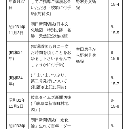
年)9月27
してご指導ご講演お金
野村芳兵衛
15-4
日
いただき・校歌に付手
宛
紙)(封筒欠)
朝日新聞切抜(日本文
昭和31年
9-
化地図 特別史跡・名
11月3日
15-5
勝・天然記念物の部)
(御退職後も月に一度
室田房子か
(昭和34
お時間を頂くことをお
9-
ら野村芳兵
年)
ゆるし下さいませんで
15-6
衛宛
しょうかに付手紙)
(「まいまいつぶり」
(昭和34
9-
第二号発行について
年)
15-7
(孔版))(上記に同封)
岐阜タイムズ新聞切抜
昭和31年
9-
(「岐阜県新市町村地
11月2日
15-8
図」)
朝日新聞切抜(「進化
昭和33年
論」生れて百年・ダー
9-