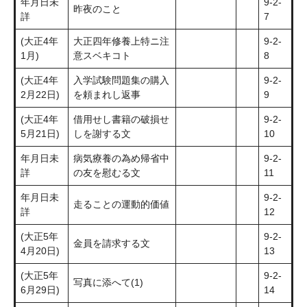
年月日未
9-2-
昨夜のこと
詳
7
(大正4年
大正四年修養上特ニ注
9-2-
1月)
意スベキコト
8
(大正4年
入学試験問題集の購入
9-2-
2月22日)
を頼まれし返事
9
(大正4年
借用せし書籍の破損せ
9-2-
5月21日)
しを謝する文
10
年月日未
病気療養の為め帰省中
9-2-
詳
の友を慰むる文
11
年月日未
9-2-
走ることの運動的価値
詳
12
(大正5年
9-2-
金員を請求する文
4月20日)
13
(大正5年
9-2-
写真に添へて(1)
6月29日)
14