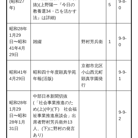
(昭和27
9-8-
抜)(上野陽一『今日の
5
年)
0
教養選34・己を活かす
法』は詳細)
昭和28年
1月29
9-9-
日〜昭和
雑綴
野村芳兵衛
1
0
41年4月
29日
京都市北区
昭和41年
昭和四十年度顕真学苑
小山西元町
9-9-
4月29日
年報(活版)
顕真学園発
1
行
中部日本新聞切抜
昭和28年
(「社会事業推進のた
1月29
め(上)(中)(下) 社会福
9-9-
日〜昭和
祉事業推進座談会」出
2
28年1月
席者野村芳兵衛外13
31日
人、(下)に野村の発言
あり)