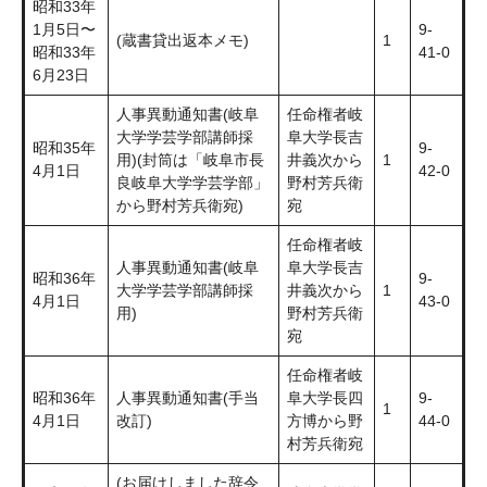
昭和33年
1月5日〜
9-
(蔵書貸出返本メモ)
1
昭和33年
41-0
6月23日
人事異動通知書(岐阜
任命権者岐
大学学芸学部講師採
阜大学長吉
昭和35年
9-
用)(封筒は「岐阜市長
井義次から
1
4月1日
42-0
良岐阜大学学芸学部」
野村芳兵衛
から野村芳兵衛宛)
宛
任命権者岐
人事異動通知書(岐阜
阜大学長吉
昭和36年
9-
大学学芸学部講師採
井義次から
1
4月1日
43-0
用)
野村芳兵衛
宛
任命権者岐
昭和36年
人事異動通知書(手当
阜大学長四
9-
1
4月1日
改訂)
方博から野
44-0
村芳兵衛宛
(お届けしました辞令