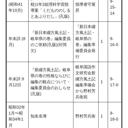
9-
(昭和41
校)1年2組理科学習指
指導者守屋
15-
年10月)
導案「くだもののしる
昇
14
とあぶりだし」(孔版)
『新日本綴
『新日本綴方風土記・
方風土記・
年未詳.(8
岐阜県の巻』編集委員
岐阜県の
9-
1
月)
のご依頼(孔版)(封筒
巻』編集準
16-0
欠)
備委員会発
行
岐阜国語作
『新綴方風土記』岐阜
文研究会新
県の巻の性格ならびに
年未詳.9
綴方風土記
9-
編集の観点について・
1
月12日
編集準備会
17-0
編集委員会のおしらせ
から野村芳
(孔版)
兵衛宛
昭和32年
1月〜昭
9-
知友名簿
野村芳兵衛
1
和34年1
18-0
月