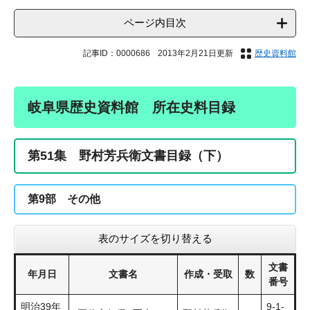
ページ内目次
記事ID：0000686
2013年2月21日更新
歴史資料館
岐阜県歴史資料館 所在史料目録
第51集 野村芳兵衛文書目録（下）
第9部 その他
表のサイズを切り替える
文書
年月日
文書名
作成・受取
数
番号
明治39年
9-1-