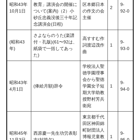
昭和43年
教育」講演会の開催に
区本郷日本
9-
2
10月1日
ついて(案内)（2）小
の作文の会
92-0
砂丘忠義没後三十年記
主催
念講演会(日程)
さよならのうた(楽譜
高すすむ作
(昭和43
付・孔版)(61〜92は、
9-
詞渡辺茂作
1
年)
紙袋で一括してあっ
93-0
曲
た)
学校法人聖
徳学園理事
会から聖徳
昭和43年
9-
(俸給月額)辞令
学園女子短
1
4月1日
94-0
期大学助教
授野村芳兵
衛宛
東京都千代
田区神田錦
町財団法人
昭和45年
西原慶一先生功労表彰
9-
博報児童教
1
11月3日
志(封筒欠)
95-0