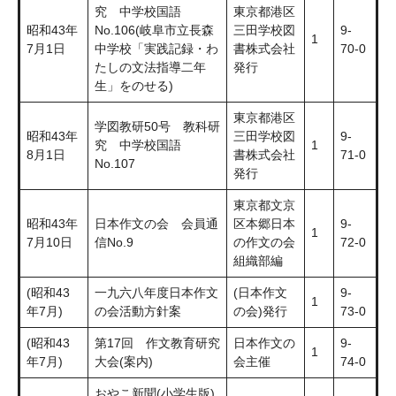
究 中学校国語
東京都港区
昭和43年
No.106(岐阜市立長森
三田学校図
9-
1
7月1日
中学校「実践記録・わ
書株式会社
70-0
たしの文法指導二年
発行
生」をのせる)
東京都港区
学図教研50号 教科研
昭和43年
三田学校図
9-
究 中学校国語
1
8月1日
書株式会社
71-0
No.107
発行
東京都文京
昭和43年
日本作文の会 会員通
区本郷日本
9-
1
7月10日
信No.9
の作文の会
72-0
組織部編
(昭和43
一九六八年度日本作文
(日本作文
9-
1
年7月)
の会活動方針案
の会)発行
73-0
(昭和43
第17回 作文教育研究
日本作文の
9-
1
年7月)
大会(案内)
会主催
74-0
おやこ新聞(小学生版)