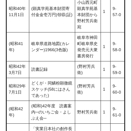
小山西元町
昭和40年
(顕真学苑基本財団寄
顕真学苑基
9-
1
11月1日
付金金壱万円)領収(証)
本財団から
57-0
野村芳兵衛
宛
岐阜市神田
(昭和41
岐阜県道路地図(カレ
町岐阜県史
9-
1
年)
ンダー)1966(3色版)
発売元大衆
58-0
書房発行
昭和42年
(野村芳兵
9-
読書記録
1
3月7日
衛)
59-0
どくが・同鱗粉顕微鏡
昭和29年
(野村芳兵
9-
スケッチ(58にはさん
1
7月1日
衛)
60-0
であった)
(昭和)42年度 読書案
(昭和42
9-
内─のいちご会・よし
野村芳兵衛
1
年)
61-0
ぶえ会─
「実業日本社の創作長