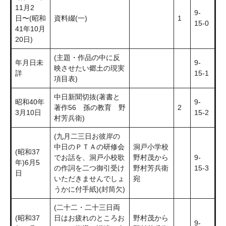
11月2
9-
日〜(昭和
資料綴(一)
1
15-0
41年10月
20日)
(主題・作品の中に反
年月日未
9-
映させたい郷土の現実
詳
15-1
項目表)
中日新聞切抜(著書と
昭和40年
9-
著作56 孫の教育 野
2
3月10日
15-2
村芳兵衛)
(九月二三日お彼岸の
中日のＰＴＡの研修会
洞戸小学校
(昭和37
でお話を、洞戸小校歌
野村茂から
9-
年)6月5
の作詞を二つ御引受け
野村芳兵衛
15-3
日
いただきませんでしょ
宛
うかに付手紙)(封筒欠)
(二十二・二十三日両
(昭和37
日はお疲れのところお
野村茂から
9-