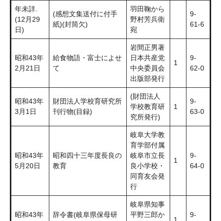
年未詳.
羽田鞠から
(感想文集送付に付手
9-
(12月29
野村芳兵衛
紙)(封筒欠)
61-6
日)
宛
岩間正男著
昭和43年
給食物語・富士によせ
日本共産党
9-
1
2月21日
て
中央委員会
62-0
出版部発行
(財団法人
昭和43年
財団法人学校育研究所
9-
学校教育研
1
3月1日
刊行物(目録)
63-0
究所発行)
岐阜大学教
育学部付属
昭和43年
昭和四十三年度長良の
岐阜市立長
9-
1
5月20日
教育
良小学校・
64-0
同育友会発
行
岐阜県知事
昭和43年
辞令書(岐阜県保母研
平野三郎か
9-
1