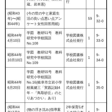
行
蔵、岩本憲)
(昭和43
(今の世の中と家庭生
9-
年)〜(昭
活の良い点悪い点アン
59
32-0
和44年)
ケート女性回答用紙)
学図 教研51号 教科
昭和44年
学校図書株
9-
研究中学校国語
1
4月10日
式会社発行
33-0
No.108
学図 教研52号 教科
昭和44年
学校図書株
9-
研究中学校国語
1
10月10日
式会社発行
34-0
No.109
学図 教研55号 教科
研究小学校国語
昭和44年
No.16(岐阜市立岩小学
学校図書株
9-
1
6月20日
校嵐健三「実践記録4
式会社発行
35-0
年・『鳥取砂丘』のと
りあつかい」あり)
(昭和44
2年保育5才
(物の浮き沈み)指導案
9-