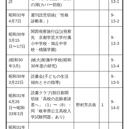
詳
13-1
の湖(カバー切抜)
昭和32年
週刊読売切抜(「性格
9-
4月7日
診断表」)
13-2
関西視察旅行(記)(視察
昭和30年
先 京都学芸大学付属
9-
3月15
小中学校・旭丘中学
13-3
日〜17日
校・桃陽学園)
(昭和30
(岐大)附属中学校(昭和
9-
年3月)
30年度の研究)
13-4
昭和30年
読書会(子どもの生活
9-
3月22日
傾向とその指導)
13-5
読書クラブ(朝日新聞
昭和31年
切抜「高校の志願者諸
4月26
9-
君へ」（1）〜（8）・
野村芳兵衛
1
日〜昭和
14-0
同「岐阜県公立高校入
33年3月
学試験問題」あり)
昭和31年