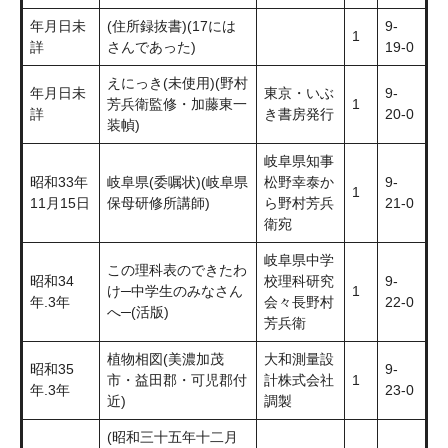
年月日未
(住所録抜書)(17には
9-
1
詳
さんであった)
19-0
えにっき(未使用)(野村
年月日未
東京・いぶ
9-
芳兵衛監修・加藤東一
1
詳
き書房発行
20-0
装幀)
岐阜県知事
昭和33年
岐阜県(委嘱状)(岐阜県
松野幸泰か
9-
1
11月15日
保母研修所講師)
ら野村芳兵
21-0
衛宛
岐阜県中学
この理科表のできたわ
昭和34
校理科研究
9-
け─中学生のみなさん
1
年.3年
会々長野村
22-0
へ─(活版)
芳兵衛
植物相図(美濃加茂
大和測量設
昭和35
9-
市・益田郡・可児郡付
計株式会社
1
年.3年
23-0
近)
調製
(昭和三十五年十二月