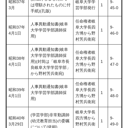
昭和37年
岐阜大学学
9-
は増額されたものに付
1
3月
芸学部発行
45-0
手紙)(孔版)
任命権者岐
人事異動通知書(岐阜
昭和37年
阜大学長四
9-
大学学芸学部講師採
1
4月1日
方博から野
46-0
用)
村芳兵衛宛
人事異動通知書(岐阜
任命権者岐
大学学芸学部講師採
昭和38年
阜大学長四
9-
用)(封筒は「岐阜市長
1
4月1日
方博から野
47-0
良岐阜大学学芸学部」
村芳兵衛宛
から野村芳兵衛宛)
任命権者岐
人事異動通知書(岐阜
昭和39年
阜大学長四
9-
大学学芸学部講師採
1
4月1日
方博から野
48-0
用)
村芳兵衛宛
岐阜大学長
(学芸学部)非常勤講師
昭和40年
四方博から
9-
(幼児教育担当)の委嘱
1
3月29日
野村芳兵衛
49-0
について(依頼)