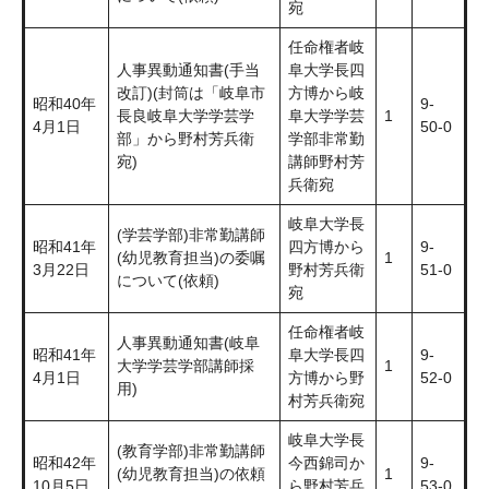
宛
任命権者岐
人事異動通知書(手当
阜大学長四
改訂)(封筒は「岐阜市
方博から岐
昭和40年
9-
長良岐阜大学学芸学
阜大学学芸
1
4月1日
50-0
部」から野村芳兵衛
学部非常勤
宛)
講師野村芳
兵衛宛
岐阜大学長
(学芸学部)非常勤講師
昭和41年
四方博から
9-
(幼児教育担当)の委嘱
1
3月22日
野村芳兵衛
51-0
について(依頼)
宛
任命権者岐
人事異動通知書(岐阜
昭和41年
阜大学長四
9-
大学学芸学部講師採
1
4月1日
方博から野
52-0
用)
村芳兵衛宛
岐阜大学長
(教育学部)非常勤講師
昭和42年
今西錦司か
9-
(幼児教育担当)の依頼
1
10月5日
ら野村芳兵
53-0