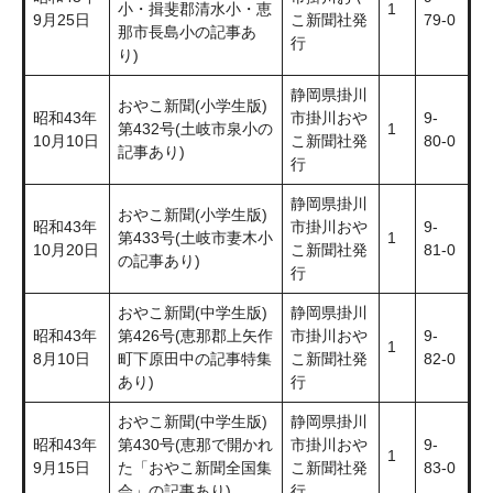
小・揖斐郡清水小・恵
1
9月25日
こ新聞社発
79-0
那市長島小の記事あ
行
り)
静岡県掛川
おやこ新聞(小学生版)
昭和43年
市掛川おや
9-
第432号(土岐市泉小の
1
10月10日
こ新聞社発
80-0
記事あり)
行
静岡県掛川
おやこ新聞(小学生版)
昭和43年
市掛川おや
9-
第433号(土岐市妻木小
1
10月20日
こ新聞社発
81-0
の記事あり)
行
おやこ新聞(中学生版)
静岡県掛川
昭和43年
第426号(恵那郡上矢作
市掛川おや
9-
1
8月10日
町下原田中の記事特集
こ新聞社発
82-0
あり)
行
おやこ新聞(中学生版)
静岡県掛川
昭和43年
第430号(恵那で開かれ
市掛川おや
9-
1
9月15日
た「おやこ新聞全国集
こ新聞社発
83-0
会」の記事あり)
行