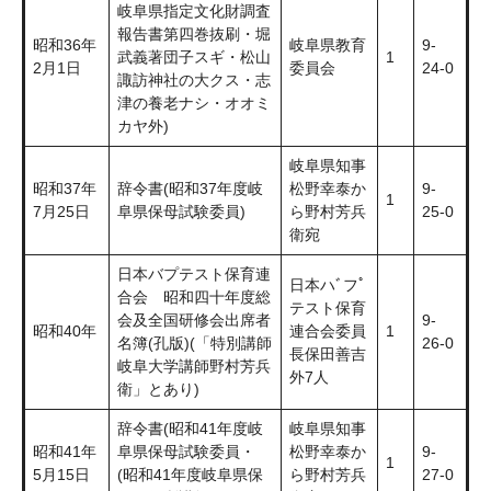
岐阜県指定文化財調査
報告書第四巻抜刷・堀
昭和36年
岐阜県教育
9-
武義著団子スギ・松山
1
2月1日
委員会
24-0
諏訪神社の大クス・志
津の養老ナシ・オオミ
カヤ外)
岐阜県知事
昭和37年
辞令書(昭和37年度岐
松野幸泰か
9-
1
7月25日
阜県保母試験委員)
ら野村芳兵
25-0
衛宛
日本バプテスト保育連
日本ハﾞフﾟ
合会 昭和四十年度総
テスト保育
会及全国研修会出席者
9-
昭和40年
連合会委員
1
名簿(孔版)(「特別講師
26-0
長保田善吉
岐阜大学講師野村芳兵
外7人
衛」とあり)
辞令書(昭和41年度岐
岐阜県知事
昭和41年
阜県保母試験委員・
松野幸泰か
9-
1
5月15日
(昭和41年度岐阜県保
ら野村芳兵
27-0