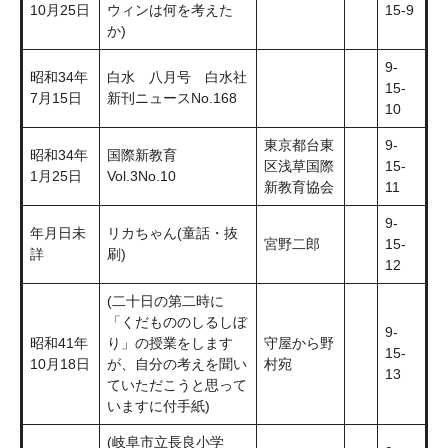
10月25日
ウィンは何を考えた
15-9
か)
9-
昭和34年
白水 八月号 白水社
15-
7月15日
新刊ニュースNo.168
10
東京都台東
9-
昭和34年
国際新教育
区浅草国際
15-
1月25日
Vol.3No.10
新教育協会
11
9-
年月日未
リカちゃん(童話・抜
宮野二郎
15-
詳
刷)
12
(二十日の第二時に
「くだもののしるしぼ
9-
昭和41年
り」の授業をします
守屋から野
15-
10月18日
が、自分の考えを聞い
村宛
13
ていただこうと思って
いますに付手紙)
(岐阜市立長良小学