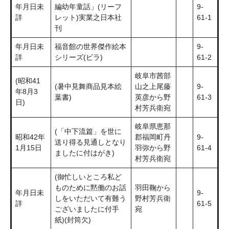
年月日未
編幼年童話」(リーフ
9-
詳
レット)実業之日本社
61-1
刊
年月日未
福音館の世界傑作絵本
9-
詳
シリーズ(ビラ)
61-2
岐阜市茜部
(昭和41
(暑中見舞商品見本絵
山之上尾藤
9-
年8月3
葉書)
英彦から野
61-3
日)
村芳兵衛宛
岐阜県恵那
(「中下流篇」を世に
昭和42年
郡福岡町丹
9-
送り得る見通しとなり
1月15日
羽弥から野
61-4
ましたに付はがき)
村芳兵衛宛
(御忙しいところ私ど
ものために黙働のお話
羽田鞠から
年月日未
9-
しをいただいて有難う
野村芳兵衛
詳
61-5
ございましたに付手
宛
紙)(封筒欠)