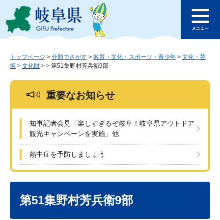
ペ
メ
このページの本文へ
ー
ニ
メ
ジ
ュ
ニ
の
ー
ュ
先
を
ー
頭
飛
トップページ
>
分類でさがす
>
教育・文化・スポーツ・青少年
>
文化・芸
術
>
文化財
>
>
第51集野村芳兵衛9部
で
ば
す
し
。
て
重要なお知らせ
本
文
へ
知事記者会見「楽しすぎるぞ岐阜！岐阜県アウトドア
観光キャンペーンを実施」他
熱中症を予防しましょう
本
文
第51集野村芳兵衛9部