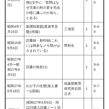
簡)(文中に「世間はな
0
日)
ぜ児童の村の君を毛虫
の様に嫌ふのか知ら」
とある)
昭和4年7
新撰恒星図(星座早見
9-4-
三省堂
1
月15日
盤)(初版)
0
読書録・創作録(これ
昭和15年
9-5-
には雑多なメモ類がは
野村生
1
9月6日
0
さまれている)
昭和27年
4月〜昭
9-6-
読書の枝折(1)
1
和27年5
0
月5日
稲葉郡教育
昭和27年
わが子の生態(覚え書
9-7-
研究所石田
1
8月18日
一)(原稿)
0
正夫
(昭和27年5月6日・同
22日購入読書ノート切