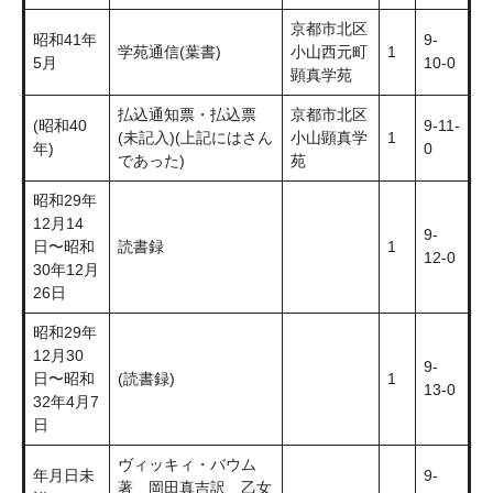
京都市北区
昭和41年
9-
学苑通信(葉書)
小山西元町
1
5月
10-0
顕真学苑
払込通知票・払込票
京都市北区
(昭和40
9-11-
(未記入)(上記にはさん
小山顕真学
1
年)
0
であった)
苑
昭和29年
12月14
9-
日〜昭和
読書録
1
12-0
30年12月
26日
昭和29年
12月30
9-
日〜昭和
(読書録)
1
13-0
32年4月7
日
ヴィッキィ・バウム
年月日未
9-
著 岡田真吉訳 乙女