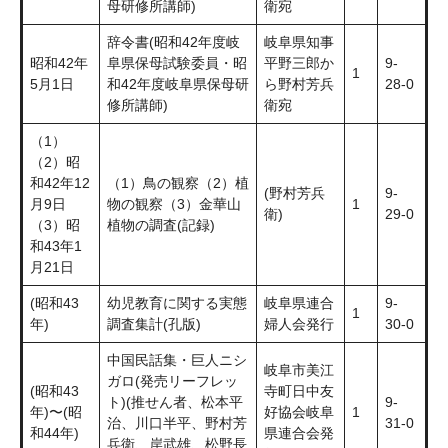
母研修所講師)
衛宛
辞令書(昭和42年度岐
岐阜県知事
昭和42年
阜県保母試験委員・昭
平野三郎か
9-
1
5月1日
和42年度岐阜県保母研
ら野村芳兵
28-0
修所講師)
衛宛
（1）
（2）昭
和42年12
（1）鳥の観察（2）植
(野村芳兵
9-
月9日
物の観察（3）金華山
1
衛)
29-0
（3）昭
植物の調査(記録)
和43年1
月21日
(昭和43
幼児教育に関する実態
岐阜県連合
9-
1
年)
調査集計(孔版)
婦人会発行
30-0
中国民話集・巨人ニシ
岐阜市美江
ガロ(発売リーフレッ
(昭和43
寺町日中友
ト)(推せん者、松本平
9-
年)〜(昭
好協会岐阜
1
治、川口半平、野村芳
31-0
和44年)
県連合会発
兵衛、岸武雄、松野長