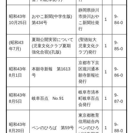
静岡県掛川
昭和43年
おやこ新聞(中学生版)
市掛川おや
9-
1
10月25日
第434号
こ新聞社発
84-0
行
夏期公開実習について
(聖徳短大
(昭和43
9-
(児童文化クラブ夏期
児童文化ク
1
年7月)
85-0
強化合宿)(孔版)
ラブ)発行
京都市下京
昭和43年
本願寺新報 第1613
区堀川通本
9-
1
8月1日
号
願寺新報社
86-0
発行
岐阜市清本
昭和43年
9-
岐阜百点 No.91
町岐阜百点
1
8月5日
87-0
会発行
東京都教育
信用組合内
昭和43年
9-
ペンのひろば 第59号
ペンのひろ
1
8月20日
88-0