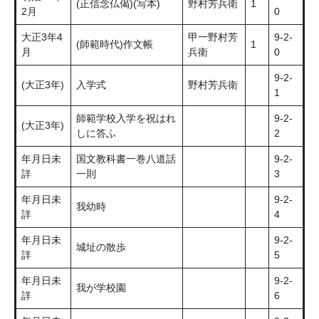
(正信念仏偈)(写本)
野村芳兵衛
1
2月
0
大正3年4
甲一野村芳
9-2-
(師範時代)作文帳
1
月
兵衛
0
9-2-
(大正3年)
入学式
野村芳兵衛
1
師範学校入学を祝はれ
9-2-
(大正3年)
しに答ふ
2
年月日未
国文教科書一巻八道話
9-2-
詳
一則
3
年月日未
9-2-
我幼時
詳
4
年月日未
9-2-
城址の散歩
詳
5
年月日未
9-2-
我が学校園
詳
6