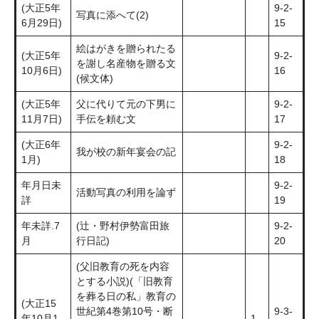
(大正5年
9-2-
写真に添へて(2)
6月29日)
15
絵はがきを贈られたる
(大正5年
9-2-
を謝し名産物を贈る文
10月6日)
16
(候文体)
(大正5年
父に代りて元の下男に
9-2-
11月7日)
手伝を頼む文
17
(大正6年
9-2-
我が校の新年宴会の記
1月)
18
年月日未
9-2-
活動写真の利用を論ず
詳
19
年未詳.7
(辻・野村伊勢富田旅
9-2-
月
行日記)
20
(父旧教育の死を内容
とする小説)(「旧教育
を葬る日の私」教育の
(大正15
世紀第4巻第10号・断
9-3-
年10月1
1