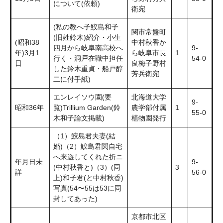
について(依頼)
衛宛
(私の教へ子鮫島和子
関市常盤町
(旧姓鈴木)紹介・小生
(昭和38
中村秋香か
四月から岐阜南高校へ
9-
年)3月1
ら岐阜市長
1
行く・洞戸在職中担任
54-0
日
良梅子野村
した鈴木重貞・船戸醇
芳兵衛宛
二に付手紙)
エンレイソウ園(要
北海道大学
9-
昭和36年
覧)Trillium Garden(鈴
農学部付属
1
55-0
木和子論文掲載)
植物園発行
（1）鮫島君夫妻(結
婚)（2）鮫島君関自宅
へ来遊してくれた折ニ
年月日未
9-
(中村秋香と)（3）(同
3
詳
56-0
上)和子君(と中村秋香)
写真(54〜55は53に同
封してあった)
京都市北区