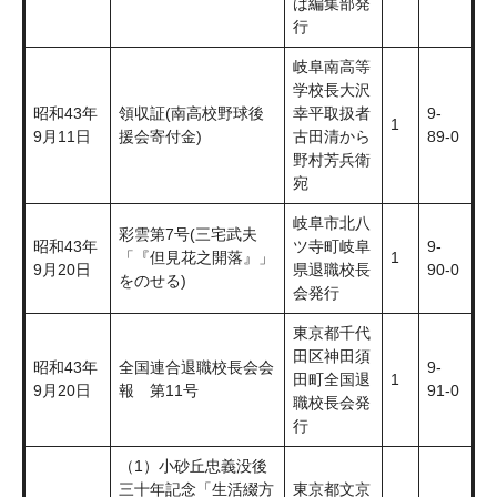
ば編集部発
行
岐阜南高等
学校長大沢
昭和43年
領収証(南高校野球後
幸平取扱者
9-
1
9月11日
援会寄付金)
古田清から
89-0
野村芳兵衛
宛
岐阜市北八
彩雲第7号(三宅武夫
昭和43年
ツ寺町岐阜
9-
「『但見花之開落』」
1
9月20日
県退職校長
90-0
をのせる)
会発行
東京都千代
田区神田須
昭和43年
全国連合退職校長会会
9-
田町全国退
1
9月20日
報 第11号
91-0
職校長会発
行
（1）小砂丘忠義没後
三十年記念「生活綴方
東京都文京