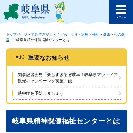
ペ
メ
このページの本文へ
ー
ニ
メ
ジ
ュ
ニ
の
ー
ュ
先
を
ー
頭
飛
トップページ
>
分類でさがす
>
子ども・女性・医療・福祉
>
健康
>
心の健
康
>
>
岐阜県精神保健福祉センターとは
で
ば
す
し
。
て
重要なお知らせ
本
文
へ
知事記者会見「楽しすぎるぞ岐阜！岐阜県アウトドア
観光キャンペーンを実施」他
熱中症を予防しましょう
本
文
岐阜県精神保健福祉センターとは