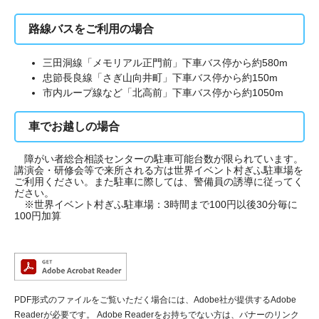
路線バスをご利用の場合
三田洞線「メモリアル正門前」下車バス停から約580m
忠節長良線「さぎ山向井町」下車バス停から約150m
市内ループ線など「北高前」下車バス停から約1050m
車でお越しの場合
障がい者総合相談センターの駐車可能台数が限られています。
講演会・研修会等で来所される方は世界イベント村ぎふ駐車場を
ご利用ください。また駐車に際しては、警備員の誘導に従ってく
ださい。
※世界イベント村ぎふ駐車場：3時間まで100円以後30分毎に
100円加算
PDF形式のファイルをご覧いただく場合には、Adobe社が提供するAdobe
Readerが必要です。
Adobe Readerをお持ちでない方は、バナーのリンク