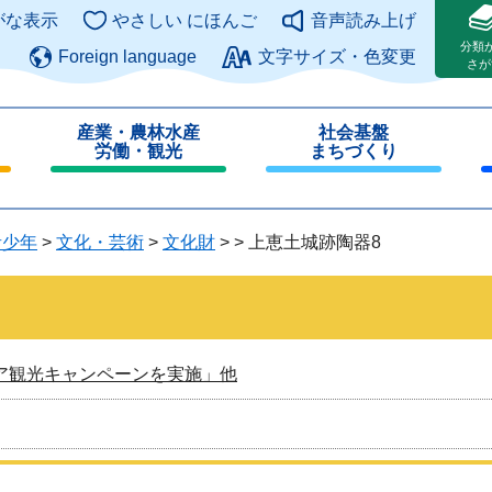
このページの本文へ
がな表示
やさしい にほんご
音声読み上げ
分類
Foreign language
文字サイズ・色変更
さが
産業・農林水産
社会基盤
労働・観光
まちづくり
閉
閉
じ
じ
る
る
青少年
>
文化・芸術
>
文化財
>
>
上恵土城跡陶器8
ア観光キャンペーンを実施」他