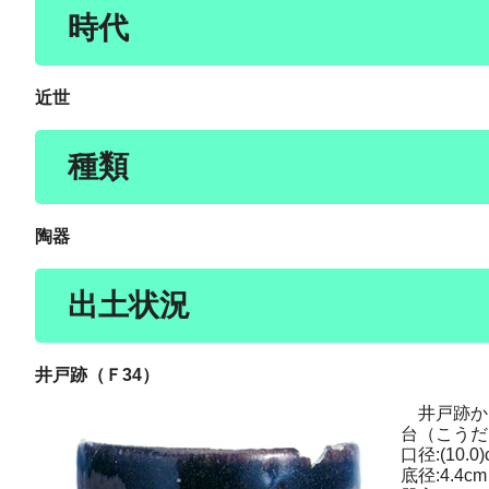
時代
近世
種類
陶器
出土状況
井戸跡（Ｆ34）
井戸跡か
台（こうだ
口径:(10.0)
底径:4.4cm