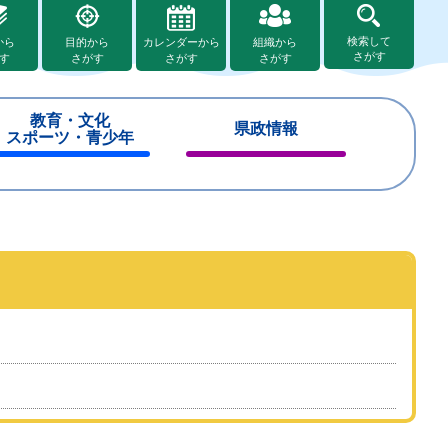
検索して
から
目的から
カレンダーから
組織から
さがす
す
さがす
さがす
さがす
教育・文化
県政情報
スポーツ・青少年
閉
閉
じ
じ
る
る