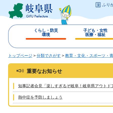
ペ
メ
ふり
ー
ニ
ジ
ュ
の
ー
先
を
くらし・防災
子ども・女性
頭
飛
環境
医療・福祉
で
ば
閉
閉
す
し
じ
じ
。
て
る
る
トップページ
>
分類でさがす
>
教育・文化・スポーツ・
本
文
へ
重要なお知らせ
知事記者会見「楽しすぎるぞ岐阜！岐阜県アウトド
熱中症を予防しましょう