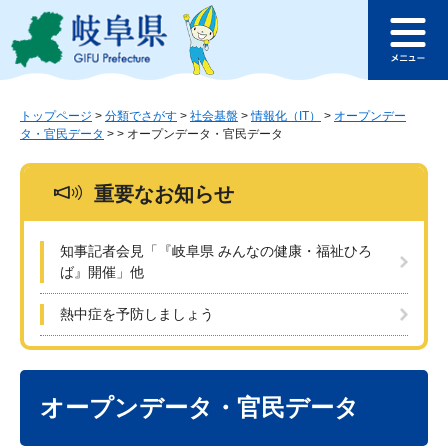
ペ
メ
このページの本文へ
ー
ニ
メ
ジ
ュ
ニ
の
ー
ュ
先
を
ー
頭
飛
トップページ
>
分類でさがす
>
社会基盤
>
情報化（IT）
>
オープンデー
タ・官民データ
>
>
オープンデータ・官民データ
で
ば
す
し
。
て
重要なお知らせ
本
文
へ
知事記者会見「『岐阜県 みんなの健康・福祉ひろ
ば』開催」他
熱中症を予防しましょう
本
文
オープンデータ・官民データ