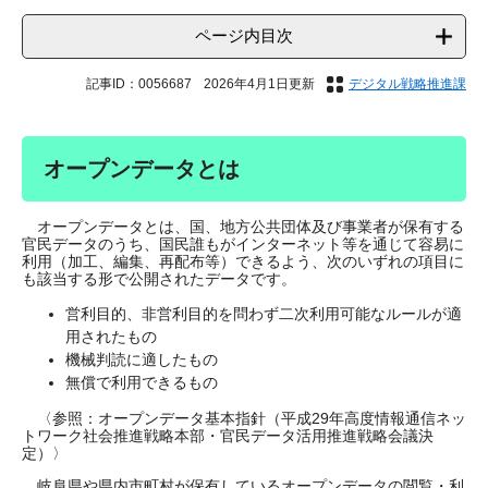
ページ内目次
記事ID：0056687
2026年4月1日更新
デジタル戦略推進課
オープンデータとは
オープンデータとは、国、地方公共団体及び事業者が保有する
官民データのうち、国民誰もがインターネット等を通じて容易に
利用（加工、編集、再配布等）できるよう、次のいずれの項目に
も該当する形で公開されたデータです。
営利目的、非営利目的を問わず二次利用可能なルールが適
用されたもの
機械判読に適したもの
無償で利用できるもの
〈参照：オープンデータ基本指針（平成29年高度情報通信ネッ
トワーク社会推進戦略本部・官民データ活用推進戦略会議決
定）〉
岐阜県や県内市町村が保有しているオープンデータの閲覧・利