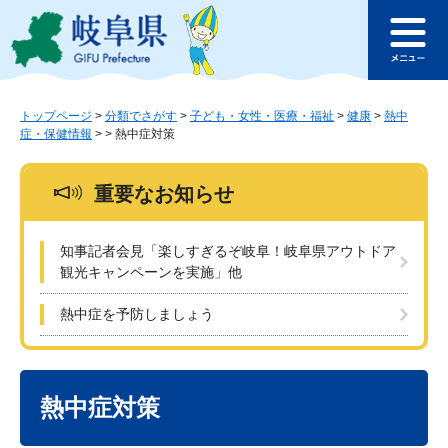
ペ
メ
このページの本文へ
ー
ニ
メ
ジ
ュ
ニ
の
ー
ュ
先
を
ー
頭
飛
トップページ
>
分類でさがす
>
子ども・女性・医療・福祉
>
健康
>
熱中
症・保健情報
>
>
熱中症対策
で
ば
す
し
。
て
重要なお知らせ
本
文
へ
知事記者会見「楽しすぎるぞ岐阜！岐阜県アウトドア
観光キャンペーンを実施」他
熱中症を予防しましょう
本
文
熱中症対策