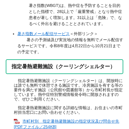
暑さ指数(WBGT)は、熱中症を予防することを目的
とした指標で、28以上で「厳重警戒」となり熱中症
患者が著しく増加します。31以上は「危険」で、な
るべく外出を避けることとされています。
暑さ指数メール配信サービス
＜外部リンク＞
暑さの予測値及び実況地の情報を無料でメール配信す
るサービスです。令和8年度は4月22日から10月21日まで
の予定です。
指定暑熱避難施設（クーリングシェルター）
指定暑熱避難施設（クーリングシェルター）は、開放時に
は誰でも無料で休憩できる施設です。冷房施設を有する等の
要件を満たす施設（公民館や図書館等）から市町村長が指定
しています。熱中症特別警戒情報発令時に開放されますの
で、ぜひご利用ください。
指定暑熱避難施設に関する詳細な情報は、お住まいの市町
村担当窓口にお問い合わせください。
市町村別 指定暑熱避難施設の指定状況及び問合せ先
[PDFファイル／254KB]