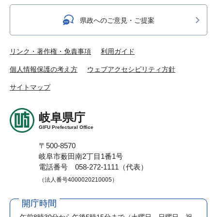
県政へのご意見・ご提案
リンク・著作権・免責事項
利用ガイド
個人情報保護の考え方
ウェブアクセシビリティ方針
サイトマップ
岐阜県庁
GIFU Prefectural Office
〒500-8570
岐阜市薮田南2丁目1番1号
電話番号 058-272-1111（代表）
（法人番号4000020210005）
開庁時間
午前8時30分から午後5時15分まで
（土曜日、日曜日、祝