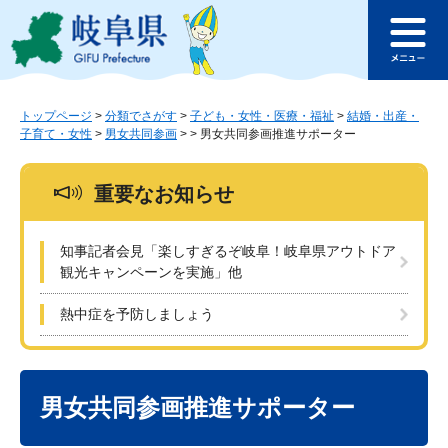
ペ
メ
このページの本文へ
ー
ニ
メ
ジ
ュ
ニ
の
ー
ュ
先
を
ー
頭
飛
トップページ
>
分類でさがす
>
子ども・女性・医療・福祉
>
結婚・出産・
子育て・女性
>
男女共同参画
>
>
男女共同参画推進サポーター
で
ば
す
し
。
て
重要なお知らせ
本
文
へ
知事記者会見「楽しすぎるぞ岐阜！岐阜県アウトドア
観光キャンペーンを実施」他
熱中症を予防しましょう
本
文
男女共同参画推進サポーター