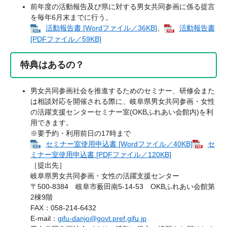
前年度の活動報告及び県に対する男女共同参画に係る提言
を毎年6月末までに行う。
活動報告書 [Wordファイル／36KB]
、
活動報告書
[PDFファイル／59KB]
特典はあるの？
男女共同参画社会を推進するためのセミナー、研修会また
は相談対応を開催される際に、岐阜県男女共同参画・女性
の活躍支援センターセミナー室(OKBふれあい会館内)を利
用できます。
※要予約・利用前日の17時まで
セミナー室使用申込書 [Wordファイル／40KB]
セ
ミナー室使用申込書 [PDFファイル／120KB]
［提出先］
岐阜県男女共同参画・女性の活躍支援センター
〒500-8384 岐阜市薮田南5-14-53 OKBふれあい会館第
2棟9階
FAX：058-214-6432
E-mail：
gifu-danjo@govt.pref.gifu.jp