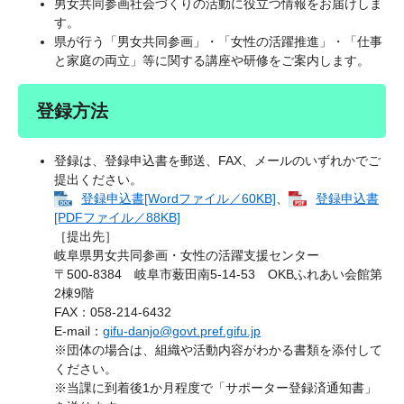
男女共同参画社会づくりの活動に役立つ情報をお届けしま
す。
県が行う「男女共同参画」・「女性の活躍推進」・「仕事
と家庭の両立」等に関する講座や研修をご案内します。
登録方法
登録は、登録申込書を郵送、FAX、メールのいずれかでご
提出ください。
登録申込書[Wordファイル／60KB]
、
登録申込書​
[PDFファイル／88KB]
［提出先］
岐阜県男女共同参画・女性の活躍支援センター
〒500-8384 岐阜市薮田南5-14-53 OKBふれあい会館第
2棟9階
FAX：058-214-6432
E-mail：
gifu-danjo@govt.pref.gifu.jp
※団体の場合は、組織や活動内容がわかる書類を添付して
ください。
※当課に到着後1か月程度で「サポーター登録済通知書」