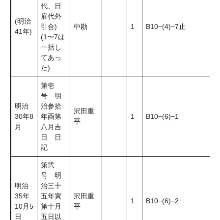
代、日
雇代外
(明治
引合)
中勘
1
B10−(4)−7止
41年)
(1〜7は
一括し
てあっ
た)
第壱
号 明
明治
治参拾
沢田重
30年8
年酉第
1
B10−(6)−1
平
月
八月吉
日 日
記
第弐
号 明
明治
治三十
35年
五年寅
沢田重
1
B10−(6)−2
10月5
第十月
平
日
五日以