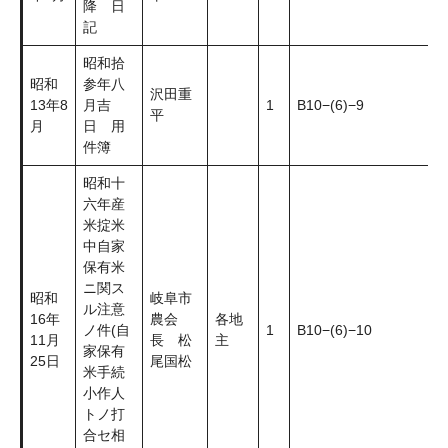
降 日
記
昭和拾
昭和
参年八
沢田重
13年8
月吉
1
B10−(6)−9
平
月
日 用
件簿
昭和十
六年産
米掟米
中自家
保有米
ニ関ス
昭和
岐阜市
ル注意
16年
農会
各地
ノ件(自
1
B10−(6)−10
11月
長 松
主
家保有
25日
尾国松
米手続
小作人
トノ打
合セ相