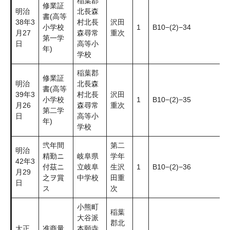
稲葉郡
修業証
明治
北長森
書(高等
38年3
村北長
沢田
小学校
1
B10−(2)−34
月27
森尋常
重次
第一学
日
高等小
年)
学校
稲葉郡
修業証
明治
北長森
書(高等
39年3
村北長
沢田
小学校
1
B10−(2)−35
月26
森尋常
重次
第二学
日
高等小
年)
学校
弐年間
第二
明治
精勤ニ
岐阜県
学年
42年3
付茲ニ
立岐阜
生沢
1
B10−(2)−36
月29
之ヲ賞
中学校
田重
日
ス
次
小熊町
稲葉
大谷派
郡北
大正
准商量
本願寺