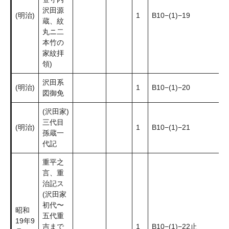
沢田源
(明治)
1
B10−(1)−19
蔵、紋
丸ニ二
本竹の
家紋拝
領)
沢田系
(明治)
1
B10−(1)−20
図御免
(沢田家)
三代目
(明治)
1
B10−(1)−21
孫蔵一
代記
重平之
言、重
治記ス
(沢田家
初代〜
昭和
五代重
19年9
吉まで
1
B10−(1)−22止