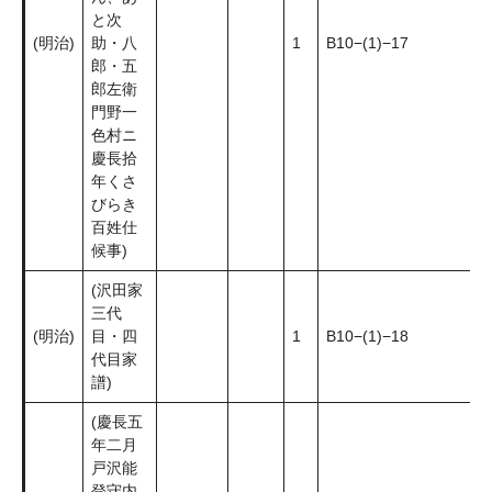
と次
(明治)
助・八
1
B10−(1)−17
郎・五
郎左衛
門野一
色村ニ
慶長拾
年くさ
びらき
百姓仕
候事)
(沢田家
三代
(明治)
目・四
1
B10−(1)−18
代目家
譜)
(慶長五
年二月
戸沢能
登守内