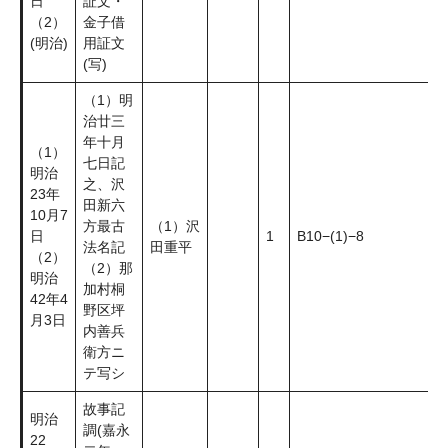
日
証文・
（2）
金子借
(明治)
用証文
(写)
（1）明
治廿三
年十月
（1）
七日記
明治
之、沢
23年
田新六
10月7
方最古
（1）沢
日
1
B10−(1)−8
法名記
田重平
（2）
（2）那
明治
加村桐
42年4
野区坪
月3日
内善兵
衛方ニ
テ写シ
故事記
明治
調(嘉永
22