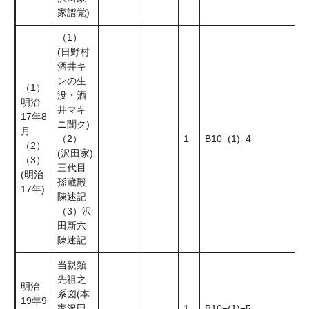
家譜覚)
（1）
(日野村
酒井キ
ンの生
（1）
没・酒
明治
井マキ
17年8
ニ聞ク)
月
（2）
1
B10−(1)−4
（2）
(沢田家)
（3）
三代目
(明治
孫蔵殿
17年)
陳述記
（3）沢
田新六
陳述記
当親類
先祖之
明治
系図(本
19年9
家沢田
1
B10−(1)−5