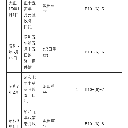
大正
正十五
沢田重
15年1
寅年一
1
B10−(6)−5
平
月1日
月元旦
以降
日記
昭和五
年第五
昭和5
月十五
(沢田重
年5月
1
B10−(6)−6
日以
次)
15日
降 用
件簿
昭和七
年申第
昭和7
沢田重
弐月以
1
B10−(6)−7
年2月
平
降 日
記
昭和九
年戌第
昭和9
沢田重
壱月以
1
B10−(6)−8
年1月
平