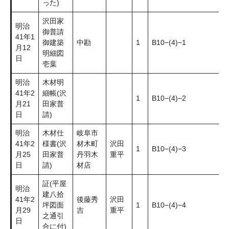
った)
沢田家
明治
御普請
41年1
御建築
中勘
1
B10−(4)−1
月12
明細図
日
壱葉
明治
木材明
41年2
細帳(沢
1
B10−(4)−2
月21
田家普
日
請)
明治
木材仕
岐阜市
41年2
様書(沢
材木町
沢田
1
B10−(4)−3
月25
田家普
丹羽木
重平
日
請)
材店
証(平屋
明治
建八拾
41年2
後藤秀
沢田
坪図面
1
B10−(4)−4
月29
吉
重平
之通引
日
合に付)