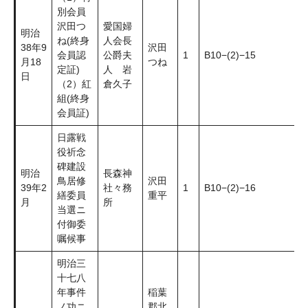
別会員
沢田つ
愛国婦
明治
ね(終身
人会長
38年9
沢田
会員認
公爵夫
1
B10−(2)−15
月18
つね
定証)
人 岩
日
（2）紅
倉久子
組(終身
会員証)
日露戦
役祈念
碑建設
明治
長森神
鳥居修
沢田
39年2
社々務
1
B10−(2)−16
繕委員
重平
月
所
当選ニ
付御委
嘱候事
明治三
十七八
年事件
稲葉
ノ功ニ
郡北