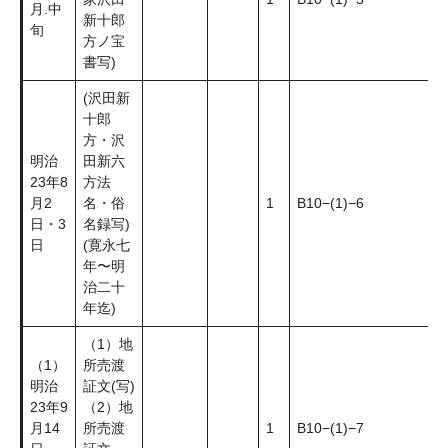
月.中
新十郎
旬
方ノ宝
書写)
(沢田新
十郎
方・沢
明治
田新六
23年8
方法
月2
名・俗
1
B10−(1)−6
日・3
名録写)
日
(寛永七
年〜明
治二十
年迄)
（1）地
（1）
所売渡
明治
証文(写)
23年9
（2）地
月14
所売渡
1
B10−(1)−7