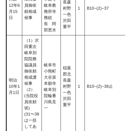
長森
12年6
員御依
岐阜教
村野
1
B10−(2)−37
月15
頼相成
務所寺
一色
日
候事
務総
沢田
長 阿
重平
部恵水
（1）沢
田重次
岐阜別
院院務
協議員
岐阜市
稲葉
御依頼
小熊町
郡北
相成濃
大谷派
明治
長森
候事
本願寺
10年1
村野
1
B10−(2)−38止
（2）
岐阜別
月1日
一色
(当院役
院輪番
沢田
員依頼
川島見
重平
状)
一
(31〜38
は一括
してあ