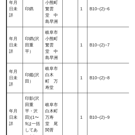
年月
小熊町
日未
印鐫
繁雲
1
B10−(2)−6
詳
堂 中
島早洲
岐阜市
年月
印鐫(沢
小熊町
日未
田重
繁雲
1
B10−(2)−7
詳
平）
堂 中
島早洲
岐阜市
年月
印鑑(沢
白木
日未
1
B10−(2)−8
田）
町 万
詳
寿堂
印影(沢
田重
岐阜市
年月
平・沢
白木町
日未
田)(1〜
万寿
1
B10−(2)−9
詳
9は一括
堂 尾
してあ
関胥