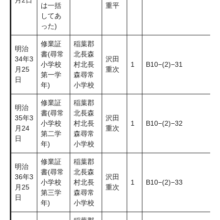
月2日
は一括
重平
してあ
った)
修業証
稲葉郡
明治
書(尋常
北長森
34年3
沢田
小学校
村北長
1
B10−(2)−31
月25
重次
第一学
森尋常
日
年)
小学校
修業証
稲葉郡
明治
書(尋常
北長森
35年3
沢田
小学校
村北長
1
B10−(2)−32
月24
重次
第二学
森尋常
日
年)
小学校
修業証
稲葉郡
明治
書(尋常
北長森
36年3
沢田
小学校
村北長
1
B10−(2)−33
月25
重次
第三学
森尋常
日
年)
小学校