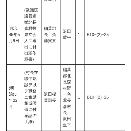
(衆議院
議員選
挙北長
明治
森村投
稲葉郡
沢田
45年5
票立会
長 斎
1
B10−(2)−25
重平
月9日
人ニ選
藤実直
出に付
出頭依
頼書)
稲葉
(村長在
郡北
職中熟
長森
誠ヲ以
(明
村野
テ職務
治)5
沢田稲
一色
ニ奮励
1
B10−(2)−26
年22
葉郡長
北長
相成候
月
森村
儀に付
長
感謝の
沢田
手紙)
重平