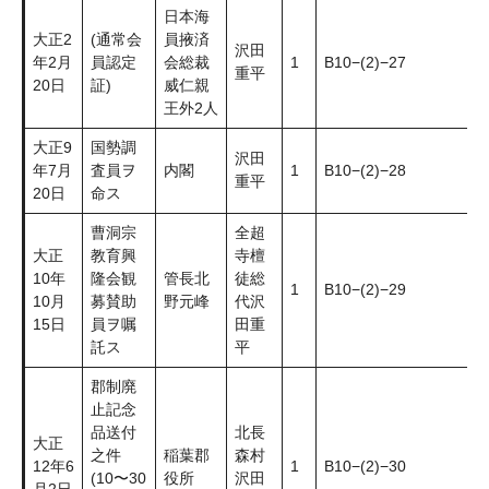
日本海
大正2
(通常会
員掖済
沢田
年2月
員認定
会総裁
1
B10−(2)−27
重平
20日
証)
威仁親
王外2人
大正9
国勢調
沢田
年7月
査員ヲ
内閣
1
B10−(2)−28
重平
20日
命ス
曹洞宗
全超
大正
教育興
寺檀
10年
隆会観
管長北
徒総
1
B10−(2)−29
10月
募賛助
野元峰
代沢
15日
員ヲ嘱
田重
託ス
平
郡制廃
止記念
品送付
北長
大正
之件
稲葉郡
森村
12年6
1
B10−(2)−30
(10〜30
役所
沢田