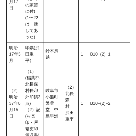
月17
の家譜
日
に付)
(1〜22
は一括
してあ
った)
明治
印鐫(沢
鈴木風
17年3
田重
1
B10−(2)−1
越
月
平）
（1）
(稲葉郡
北長森
（2）
（2）
村長印
岐阜市
北長
明治
外印鐫2
小熊町
森
37年8
点)
繁雲
1
B10−(2)−2
村
月15
（2）記
堂 中
沢田
日
(村長
島早洲
重平
印・戸
籍吏印
領収書)