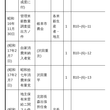
成度に
付)
管理米
各米
昭和
穀数量
穀生
16年
岐阜市
調査提
産
1
B10−(6)−11
11月
農会
出方ノ
者・
30日
件
地主
(昭和
自家消
17年2
(沢田重
費米納
1
B10−(6)−12
月7
次)
入者覚
日)
(昭和
昭和拾
17年2
七年消
沢田重
1
B10−(6)−13
月7
費米保
平
日)
有量党
地主保
北部長
有米受
森出張
給ニ関
所任食
(昭和
スル件
北長