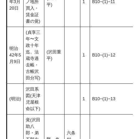
年3月
ノ地所
1
B10−(1)−11
平)
20日
買入・
賃金証
書の覚)
(貞享三
年〜文
政十年
明治
迄、法
(沢田重
42年5
1
B10−(1)−12
蔵寺過
平)
月9日
去帳・
古帳沢
田分写)
沢田系
図(天津
(明治)
1
B10−(1)−13
児屋根
命以下)
覚(沢田
助八
郎・弟
六条