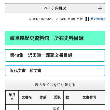
ページ内目次
記事ID：0000540
2013年2月19日更新
歴史資料館
岐阜県歴史資料館 所在史料目録
第48集 沢田重一郎家文書目録
近代文書 私文書
表のサイズを切り替える
年月
文書名
作成
受取
数
文書番号
日
蔵前