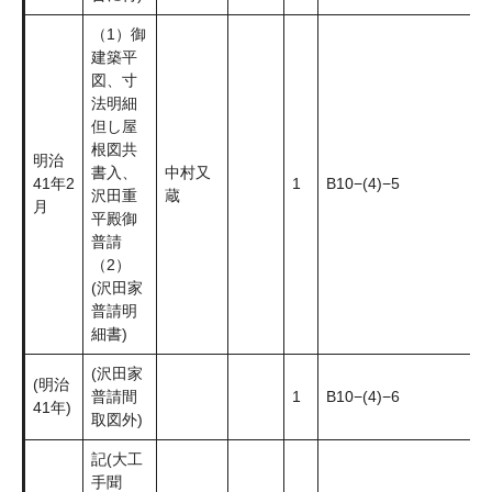
（1）御
建築平
図、寸
法明細
但し屋
根図共
明治
書入、
中村又
41年2
1
B10−(4)−5
沢田重
蔵
月
平殿御
普請
（2）
(沢田家
普請明
細書)
(沢田家
(明治
普請間
1
B10−(4)−6
41年)
取図外)
記(大工
手聞