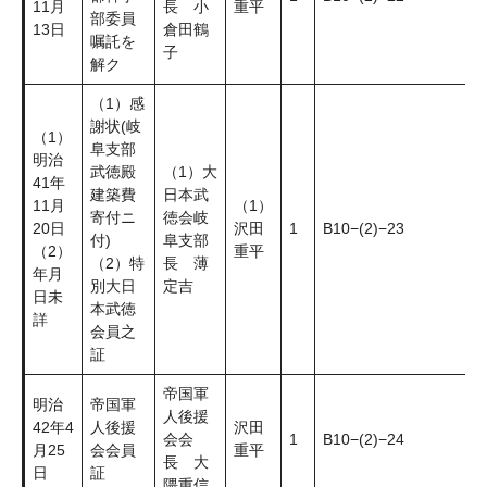
11月
長 小
重平
部委員
13日
倉田鶴
嘱託を
子
解ク
（1）感
謝状(岐
（1）
阜支部
明治
武徳殿
（1）大
41年
建築費
日本武
11月
（1）
寄付ニ
徳会岐
20日
沢田
1
B10−(2)−23
付)
阜支部
（2）
重平
（2）特
長 薄
年月
別大日
定吉
日未
本武徳
詳
会員之
証
帝国軍
明治
帝国軍
人後援
42年4
人後援
沢田
会会
1
B10−(2)−24
月25
会会員
重平
長 大
日
証
隈重信