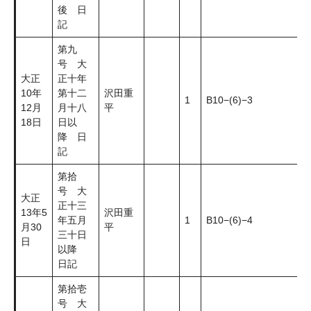
後 日
記
第九
号 大
大正
正十年
10年
第十二
沢田重
1
B10−(6)−3
12月
月十八
平
18日
日以
降 日
記
第拾
号 大
大正
正十三
13年5
沢田重
年五月
1
B10−(6)−4
月30
平
三十日
日
以降
日記
第拾壱
号 大