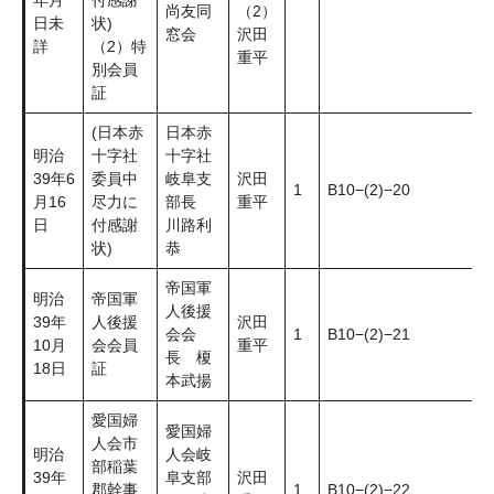
年月
付感謝
尚友同
（2）
日未
状)
窓会
沢田
詳
（2）特
重平
別会員
証
(日本赤
日本赤
明治
十字社
十字社
39年6
委員中
岐阜支
沢田
1
B10−(2)−20
月16
尽力に
部長
重平
日
付感謝
川路利
状)
恭
帝国軍
明治
帝国軍
人後援
39年
人後援
沢田
会会
1
B10−(2)−21
10月
会会員
重平
長 榎
18日
証
本武揚
愛国婦
愛国婦
人会市
明治
人会岐
部稲葉
39年
阜支部
沢田
郡幹事
1
B10−(2)−22