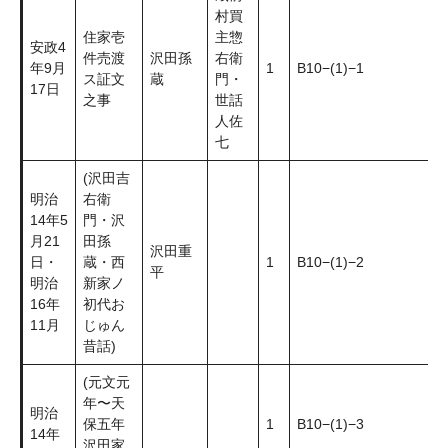
村買
住家壱
主惣
安政4
件売渡
沢田孫
右衛
年9月
1
B10−(1)−1
ス証文
蔵
門・
17日
之事
世話
人佐
七
(沢田吉
明治
右衛
14年5
門・沢
月21
田孫
沢田重
日・
蔵・西
1
B10−(1)−2
平
明治
新家ノ
16年
初代お
11月
じゅん
昔話)
(元文元
年〜天
明治
保五年
1
B10−(1)−3
14年
沢田家