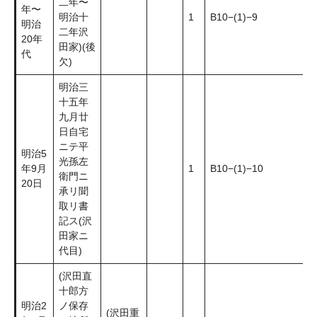
二年〜
年〜
明治十
1
B10−(1)−9
明治
二年沢
20年
田家)(後
代
欠)
明治三
十五年
九月廿
日自宅
ニテ平
明治5
光孫左
年9月
1
B10−(1)−10
衛門ニ
20日
承リ聞
取リ書
記ス(沢
田家ニ
代目)
(沢田直
十郎方
明治2
ノ保存
(沢田重