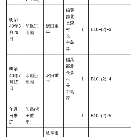
稲葉
郡北
明治
長森
40年5
印鑑証
沢田重
村
1
B10−(2)−3
月29
明願
平
長
日
中島
淳
稲葉
郡北
明治
長森
40年7
印鑑証
沢田重
村
1
B10−(2)−4
月15
明願
平
長
日
中島
淳
年月
印鑑(沢
日未
田重
1
B10−(2)−5
詳
平）
岐阜市