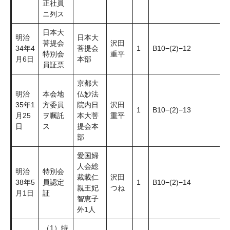
正社員
ニ列ス
日本大
明治
日本大
菩提会
沢田
34年4
菩提会
1
B10−(2)−12
特別会
重平
月6日
本部
員証票
京都大
明治
本会地
仏妙法
35年1
方委員
院内日
沢田
1
B10−(2)−13
月25
ヲ嘱託
本大菩
重平
日
ス
提会本
部
愛国婦
人会総
明治
特別会
裁載仁
沢田
38年5
員認定
1
B10−(2)−14
親王妃
つね
月1日
証
智恵子
外1人
（1）特