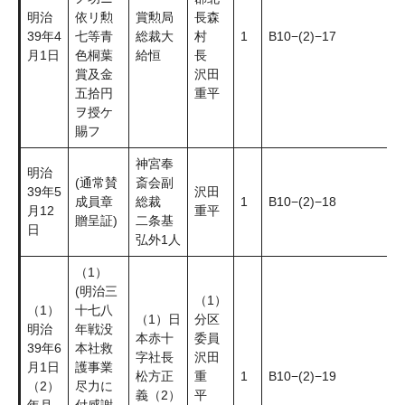
明治
依リ勲
賞勲局
長森
39年4
七等青
総裁大
村
1
B10−(2)−17
月1日
色桐葉
給恒
長
賞及金
沢田
五拾円
重平
ヲ授ケ
賜フ
神宮奉
明治
(通常賛
斎会副
39年5
沢田
成員章
総裁
1
B10−(2)−18
月12
重平
贈呈証)
二条基
日
弘外1人
（1）
(明治三
（1）
（1）
十七八
（1）日
分区
明治
年戦没
本赤十
委員
39年6
本社救
字社長
沢田
月1日
護事業
松方正
重
1
B10−(2)−19
（2）
尽力に
義（2）
平