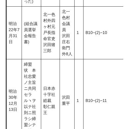
った)
北一
北一色
色村
村外四
明治
(組合議
会議
ヶ村元
22年7
員選挙
員
戸長指
1
B10−(2)−10
月31
会報告
沢田
命官吏
日
書)
庄右
沢田猪
衛門
三郎
外8人
締盟
状 本
社忠愛
ノ主旨
ニ共同
日本赤
明治
セラ
十字社
30年
沢田
ルヽヲ
総裁
1
B10−(2)−11
12月
重平
以テ社
彰仁親
13日
則ニ照
王
ラシ締
盟シテ