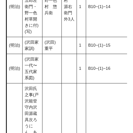
五郎左
野一色
村
(明治)
衛門・
村 惣
源右
1
B10−(1)−14
野一色
兵衛
衛門
村草開
外3人
きに付)
(写)
(沢田家
(沢田)
(明治)
1
B10−(1)−15
家訓)
重平
(沢田家
一代〜
(明治)
1
B10−(1)−16
五代家
系図)
沢田氏
之事(戸
沢能登
守内沢
田源蔵
具次ろ
うに
ん、あ