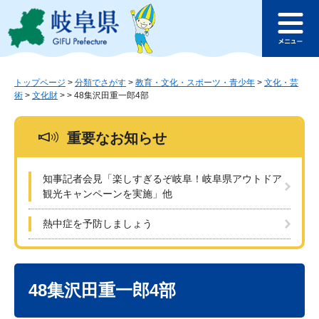
ペ
メ
このページの本文へ
ー
ニ
メ
ジ
ュ
ニ
の
ー
ュ
先
を
ー
頭
飛
トップページ
>
分類でさがす
>
教育・文化・スポーツ・青少年
>
文化・芸
術
>
文化財
>
>
48集沢田重一郎4部
で
ば
す
し
。
て
重要なお知らせ
本
文
へ
知事記者会見「楽しすぎるぞ岐阜！岐阜県アウトドア
観光キャンペーンを実施」他
熱中症を予防しましょう
本
文
48集沢田重一郎4部