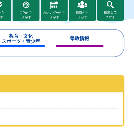
検索して
から
目的から
カレンダーから
組織から
さがす
す
さがす
さがす
さがす
教育・文化
県政情報
スポーツ・青少年
閉
閉
じ
じ
る
る