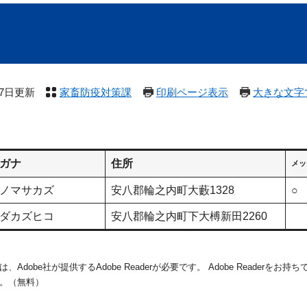
27日更新
家畜防疫対策課
印刷ページ表示
大きな文字
ガナ
住所
メッ
ノマサカズ
安八郡輪之内町大藪1328
○
ダカズヒコ
安八郡輪之内町下大榑新田2260
dobe社が提供するAdobe Readerが必要です。
Adobe Readerをお
。（無料）