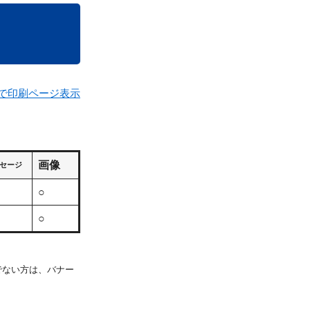
で印刷ページ表示
画像
セージ
○
○
持ちでない方は、バナー