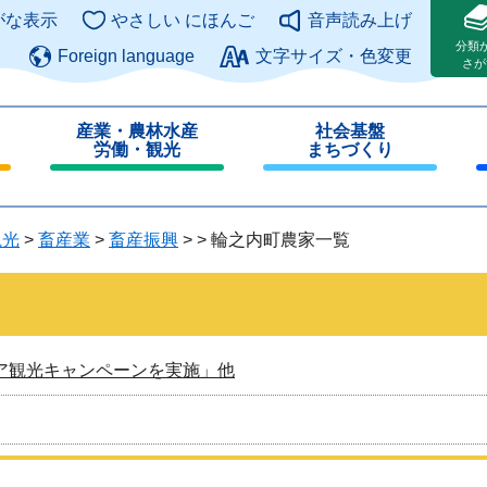
このページの本文へ
がな表示
やさしい にほんご
音声読み上げ
分類
Foreign language
文字サイズ・色変更
さが
産業・農林水産
社会基盤
労働・観光
まちづくり
閉
閉
じ
じ
る
る
観光
>
畜産業
>
畜産振興
>
>
輪之内町農家一覧
ア観光キャンペーンを実施」他