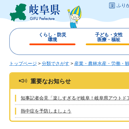
ペ
メ
ふり
ー
ニ
ジ
ュ
の
ー
先
を
くらし・防災
子ども・女性
頭
飛
環境
医療・福祉
で
ば
閉
閉
す
し
じ
じ
。
て
る
る
トップページ
>
分類でさがす
>
産業・農林水産・労働・
本
文
へ
重要なお知らせ
知事記者会見「楽しすぎるぞ岐阜！岐阜県アウトド
熱中症を予防しましょう