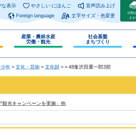
このページの本文へ
がな表示
やさしい にほんご
音声読み上げ
分類
Foreign language
文字サイズ・色変更
さが
産業・農林水産
社会基盤
労働・観光
まちづくり
閉
閉
じ
じ
る
る
青少年
>
文化・芸術
>
文化財
>
>
48集沢田重一郎3部
ア観光キャンペーンを実施」他