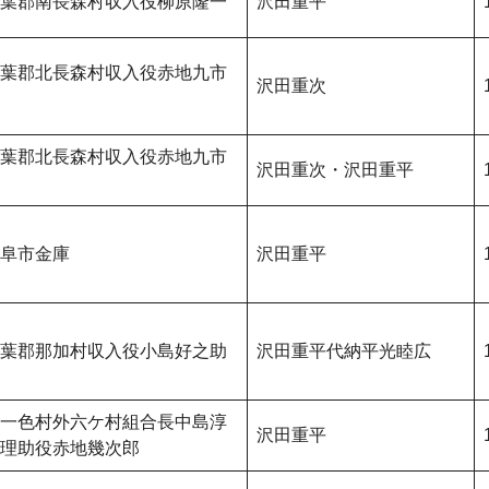
葉郡南長森村収入役柳原隆一
沢田重平
葉郡北長森村収入役赤地九市
沢田重次
葉郡北長森村収入役赤地九市
沢田重次・沢田重平
阜市金庫
沢田重平
葉郡那加村収入役小島好之助
沢田重平代納平光睦広
一色村外六ケ村組合長中島淳
沢田重平
理助役赤地幾次郎