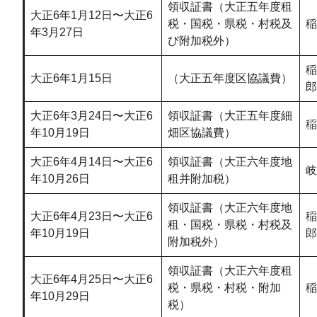
領収証書（大正五年度租
大正6年1月12日〜大正6
税・国税・県税・村税及
稲
年3月27日
び附加税外）
稲
大正6年1月15日
（大正五年度区協議費）
郎
大正6年3月24日〜大正6
領収証書（大正五年度細
稲
年10月19日
畑区協議費）
大正6年4月14日〜大正6
領収証書（大正六年度地
岐
年10月26日
租并附加税）
領収証書（大正六年度地
大正6年4月23日〜大正6
稲
租・国税・県税・村税及
年10月19日
郎
附加税外）
領収証書（大正六年度租
大正6年4月25日〜大正6
税・県税・村税・附加
稲
年10月29日
税）