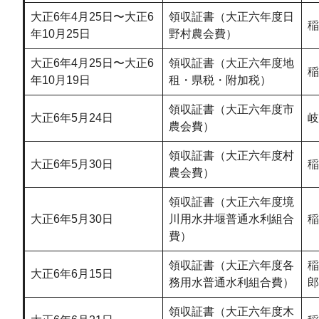
大正6年4月25日〜大正6
領収証書（大正六年度日
稲
年10月25日
野村農会費）
大正6年4月25日〜大正6
領収証書（大正六年度地
稲
年10月19日
租・県税・附加税）
領収証書（大正六年度市
大正6年5月24日
岐
農会費）
領収証書（大正六年度村
大正6年5月30日
稲
農会費）
領収証書（大正六年度境
大正6年5月30日
川用水井堰普通水利組合
稲
費）
領収証書（大正六年度各
稲
大正6年6月15日
務用水普通水利組合費）
郎
領収証書（大正六年度木