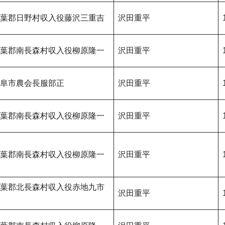
葉郡日野村収入役藤沢三重吉
沢田重平
葉郡南長森村収入役柳原隆一
沢田重平
阜市農会長服部正
沢田重平
葉郡南長森村収入役柳原隆一
沢田重平
葉郡南長森村収入役柳原隆一
沢田重平
葉郡北長森村収入役赤地九市
沢田重平