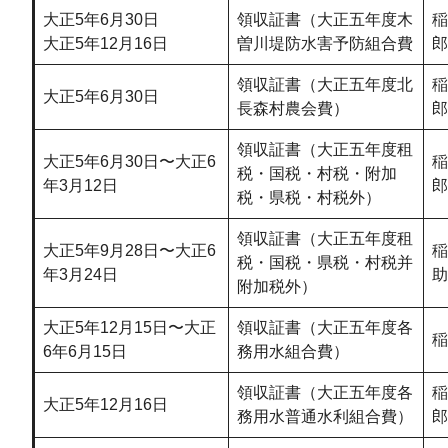
大正5年6月30日
領収証書（大正五年度木
稲
大正5年12月16日
曽川堤防水害予防組合費
郎
領収証書（大正五年度北
稲
大正5年6月30日
長森村農会費）
郎
領収証書（大正五年度租
大正5年6月30日〜大正6
稲
税・国税・村税・附加
年3月12日
郎
税・県税・村税外）
領収証書（大正五年度租
大正5年9月28日〜大正6
稲
税・国税・県税・村税并
年3月24日
助
附加税外）
大正5年12月15日〜大正
領収証書（大正五年度各
稲
6年6月15日
務用水組合費）
領収証書（大正五年度各
稲
大正5年12月16日
務用水普通水利組合費）
郎