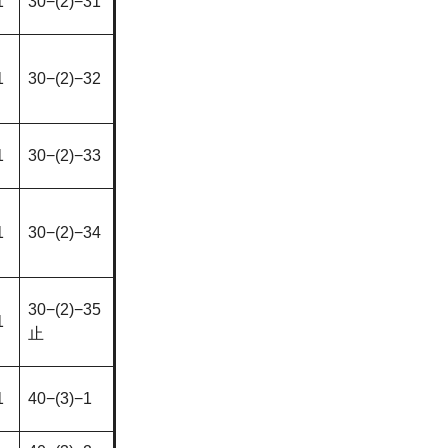
1
30−(2)−31
1
30−(2)−32
1
30−(2)−33
1
30−(2)−34
30−(2)−35
1
止
1
40−(3)−1