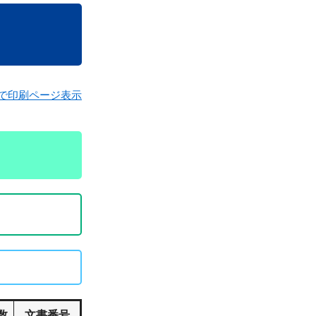
で印刷ページ表示
数
文書番号