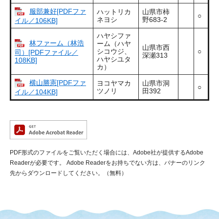
服部兼好[PDFファ
ハットリカ
山県市柿
○
ネヨシ
野683-2
イル／106KB]
ハヤシファ
林ファーム（林浩
ーム（ハヤ
山県市西
シコウジ、
○
司）[PDFファイル／
深瀬313
ハヤシユタ
108KB]
カ）
横山勝憲[PDFファ
ヨコヤマカ
山県市洞
○
ツノリ
田392
イル／104KB]
PDF形式のファイルをご覧いただく場合には、Adobe社が提供するAdobe
Readerが必要です。
Adobe Readerをお持ちでない方は、バナーのリンク
先からダウンロードしてください。（無料）