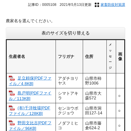
記事ID：0005108
2021年5月13日更新
家畜防疫対策課
農家名を選んでください。
表のサイズを切り替える
メ
ッ
画
生産者名
フリガナ
住所
セ
像
ー
ジ
足立頼保[PDFファ
アダチヨリ
山県市柿
ヤス
野1006
イル／4.8KB]
島戸明[PDFファイ
シマトアキ
山県市大
○
ラ
森572
ル／113KB]
(有)千洋牧場[PDF
センヨウボ
山県市洞
○
クジョウ
田127-14
ファイル／128KB]
野田文比古[PDFフ
ノダフミヒ
山県市藤
○
コ
倉624-2
ァイル／96KB]