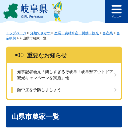
ペ
メ
このページの本文へ
ー
ニ
メ
ジ
ュ
ニ
の
ー
ュ
先
を
ー
頭
飛
トップページ
>
分類でさがす
>
産業・農林水産・労働・観光
>
畜産業
>
畜
産振興
>
>
山県市農家一覧
で
ば
す
し
。
て
重要なお知らせ
本
文
へ
知事記者会見「楽しすぎるぞ岐阜！岐阜県アウトドア
観光キャンペーンを実施」他
熱中症を予防しましょう
本
文
山県市農家一覧