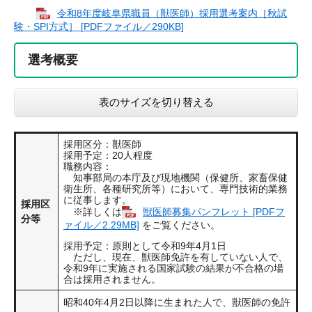
令和8年度岐阜県職員（獣医師）採用選考案内［秋試
験・SPI方式］ [PDFファイル／290KB]
選考概要
表のサイズを切り替える
採用区分：獣医師
採用予定：20人程度
職務内容：
知事部局の本庁及び現地機関（保健所、家畜保健
衛生所、各種研究所等）において、専門技術的業務
に従事します。
採用区
※詳しくは
獣医師募集パンフレット [PDFフ
分等
ァイル／2.29MB]
をご覧ください。
採用予定：原則として令和9年4月1日
ただし、現在、獣医師免許を有していない人で、
令和9年に実施される国家試験の結果が不合格の場
合は採用されません。
昭和40年4月2日以降に生まれた人で、獣医師の免許