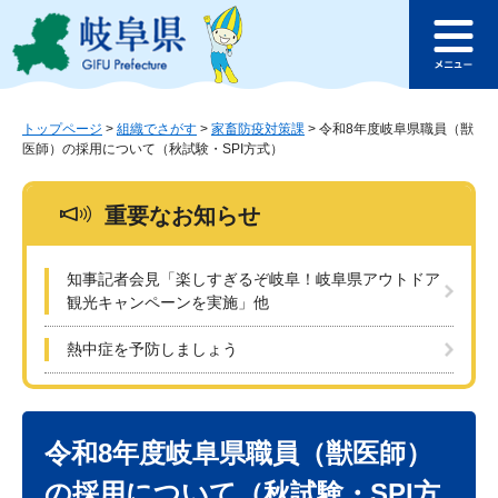
ペ
メ
このページの本文へ
ー
ニ
メ
ジ
ュ
ニ
の
ー
ュ
先
を
ー
頭
飛
トップページ
>
組織でさがす
>
家畜防疫対策課
>
令和8年度岐阜県職員（獣
医師）の採用について（秋試験・SPI方式）
で
ば
す
し
。
て
重要なお知らせ
本
文
へ
知事記者会見「楽しすぎるぞ岐阜！岐阜県アウトドア
観光キャンペーンを実施」他
熱中症を予防しましょう
本
文
令和8年度岐阜県職員（獣医師）
の採用について（秋試験・SPI方