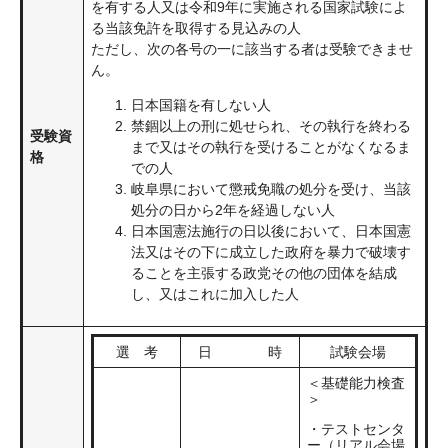
を有する人又は令和9年に実施される国家試験によ
る当該免許を取得する見込みの人
ただし、次の各号の一に該当する者は受験できませ
ん。
日本国籍を有しない人
禁錮以上の刑に処せられ、その執行を終わる
受験資
まで又はその執行を受けることがなくなるま
格
での人
岐阜県において懲戒免職の処分を受け、当該
処分の日から2年を経過しない人
日本国憲法施行の日以後において、日本国憲
法又はその下に成立した政府を暴力で破壊す
ることを主張する政党その他の団体を結成
し、又はこれに加入した人
選 考
日 時
試験会場
＜基礎能力検査
＞
・テストセンタ
ー（リアル会場