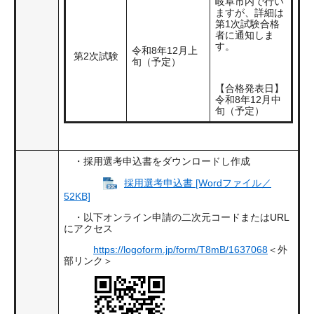
岐阜市内で行い
ますが、詳細は
第1次試験合格
者に通知しま
す。
令和8年12月上
第2次試験
旬（予定）
【合格発表日】
令和8年12月中
旬（予定）
・採用選考申込書をダウンロードし作成
採用選考申込書 [Wordファイル／
52KB]
・以下オンライン申請の二次元コードまたはURL
にアクセス
https://logoform.jp/form/T8mB/1637068
＜外
部リンク＞
​