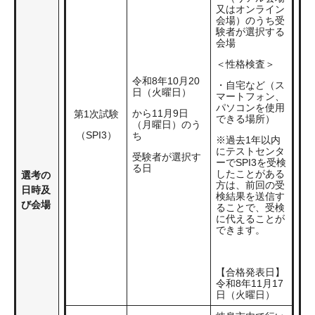
又はオンライン
会場）のうち受
験者が選択する
会場
＜性格検査＞
令和8年10月20
・自宅など（ス
日（火曜日）
マートフォン、
パソコンを使用
から11月9日
第1次試験
できる場所）
（月曜日）のう
（SPI3）
ち
※過去1年以内
にテストセンタ
受験者が選択す
ーでSPI3を受検
る日
したことがある
選考の
方は、前回の受
日時及
検結果を送信す
び会場
ることで、受検
に代えることが
できます。
【合格発表日】
令和8年11月17
日（火曜日）