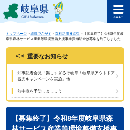
ペ
メ
このページの本文へ
ー
ニ
メ
ジ
ュ
ニ
の
ー
ュ
先
を
ー
頭
飛
トップページ
>
組織でさがす
>
森林活用推進課
>
【募集終了】令和8年度岐
阜県森林サービス産業等環境整備支援事業費補助金は募集を終了しました
で
ば
す
し
。
て
重要なお知らせ
本
文
へ
知事記者会見「楽しすぎるぞ岐阜！岐阜県アウトドア
観光キャンペーンを実施」他
熱中症を予防しましょう
本
文
【募集終了】令和8年度岐阜県森
林サービス産業等環境整備支援事