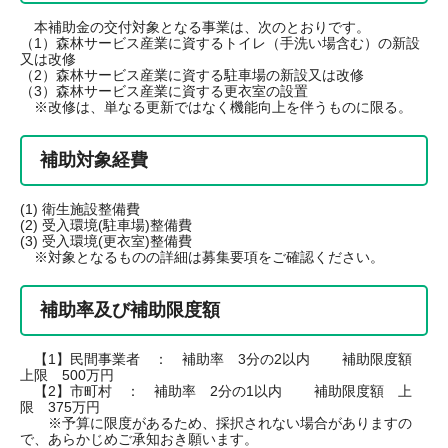
本補助金の交付対象となる事業は、次のとおりです。
（1）森林サービス産業に資するトイレ（手洗い場含む）の新設
又は改修
（2）森林サービス産業に資する駐車場の新設又は改修
（3）森林サービス産業に資する更衣室の設置
※改修は、単なる更新ではなく機能向上を伴うものに限る。
補助対象経費
(1) 衛生施設整備費
(2) 受入環境(駐車場)整備費
(3) 受入環境(更衣室)整備費
※対象となるものの詳細は募集要項をご確認ください。
補助率及び補助限度額
【1】民間事業者 ： 補助率 3分の2以内 補助限度額
上限 500万円
【2】市町村 ： 補助率 2分の1以内 補助限度額 上
限 375万円
※予算に限度があるため、採択されない場合がありますの
で、あらかじめご承知おき願います。