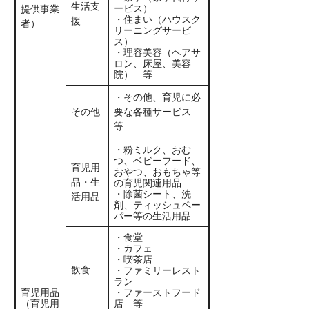
生活支
ービス）
提供事業
・住まい（ハウスク
援
者）
リーニングサービ
ス）
・理容美容（ヘアサ
ロン、床屋、美容
院） 等
・その他、育児に必
その他
要な各種サービス
等​
・粉ミルク、おむ
つ、ベビーフード、
育児用
おやつ、おもちゃ等
品・生
の育児関連用品
・除菌シート、洗
活用品
剤、ティッシュペー
パー等の生活用品
・食堂
・カフェ
・喫茶店
飲食
・ファミリーレスト
ラン
育児用品
・ファーストフード
（育児用
店 等