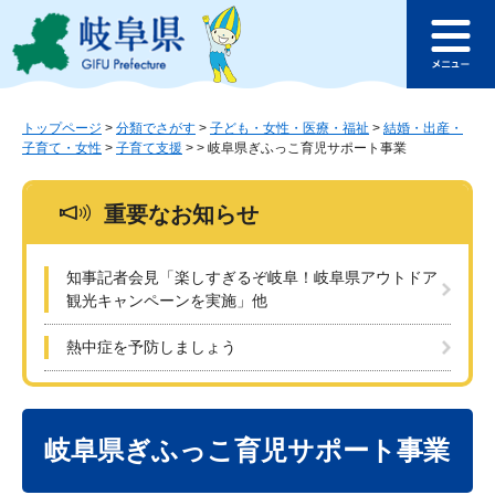
ペ
メ
このページの本文へ
ー
ニ
メ
ジ
ュ
ニ
の
ー
ュ
先
を
ー
頭
飛
トップページ
>
分類でさがす
>
子ども・女性・医療・福祉
>
結婚・出産・
子育て・女性
>
子育て支援
>
>
岐阜県ぎふっこ育児サポート事業
で
ば
す
し
。
て
重要なお知らせ
本
文
へ
知事記者会見「楽しすぎるぞ岐阜！岐阜県アウトドア
観光キャンペーンを実施」他
熱中症を予防しましょう
本
文
岐阜県ぎふっこ育児サポート事業