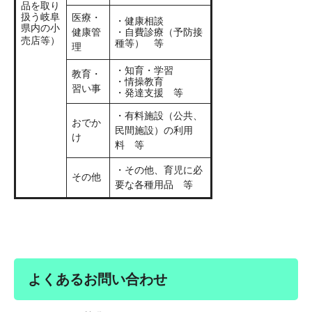
品を取り
扱う岐阜
医療・
・健康相談
県内の小
健康管
・自費診療（予防接
売店等）
種等） 等
理
・知育・学習
教育・
・情操教育
習い事
・発達支援 等
・有料施設（公共、
おでか
民間施設）の利用
け
料 等
・その他、育児に必
その他
要な各種用品 等
よくあるお問い合わせ