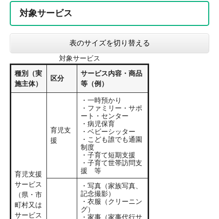
対象サービス
表のサイズを切り替える
対象サービス
種別（実
サービス内容・商品
区分
施主体）
等（例）
・一時預かり
・ファミリー・サポ
ート・センター
・病児保育
育児支
・ベビーシッター
・こども誰でも通園
援
制度
・子育て短期支援
・子育て世帯訪問支
援 等
育児支援
サービス
・写真（家族写真、
記念撮影）
（県・市
・衣服（クリーニン
町村又は
グ）
サービス
・家事（家事代行サ