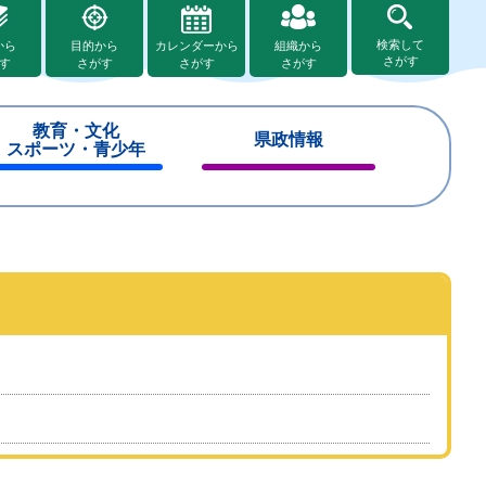
検索して
から
目的から
カレンダーから
組織から
さがす
す
さがす
さがす
さがす
教育・文化
県政情報
スポーツ・青少年
閉
閉
じ
じ
る
る