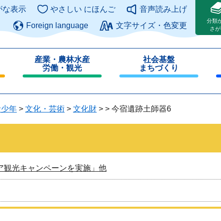
このページの本文へ
がな表示
やさしい にほんご
音声読み上げ
分類
Foreign language
文字サイズ・色変更
さが
産業・農林水産
社会基盤
労働・観光
まちづくり
閉
閉
じ
じ
る
る
青少年
>
文化・芸術
>
文化財
>
>
今宿遺跡土師器6
ア観光キャンペーンを実施」他