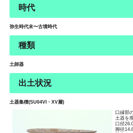
時代
弥生時代末〜古墳時代
種類
土師器
出土状況
土器集積(SU04VI・XV層)
口縁部
土器を
口径26.
脚径14.