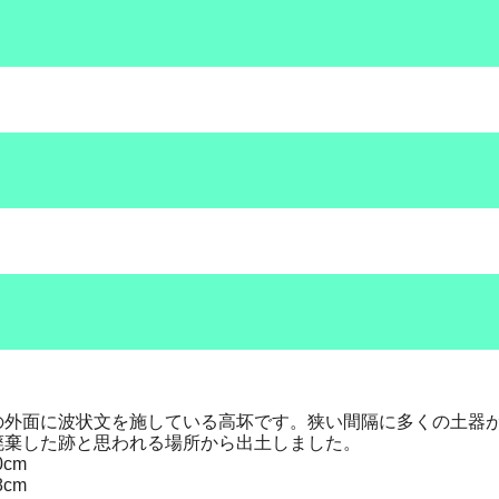
の外面に波状文を施している高坏です。狭い間隔に多くの土器
廃棄した跡と思われる場所から出土しました。
0cm
8cm