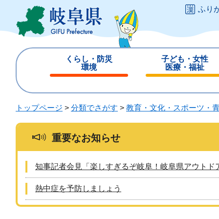
ペ
メ
ふり
ー
ニ
ジ
ュ
の
ー
先
を
くらし・防災
子ども・女性
頭
飛
環境
医療・福祉
で
ば
閉
閉
す
し
じ
じ
。
て
る
る
トップページ
>
分類でさがす
>
教育・文化・スポーツ・
本
文
へ
重要なお知らせ
知事記者会見「楽しすぎるぞ岐阜！岐阜県アウトド
熱中症を予防しましょう