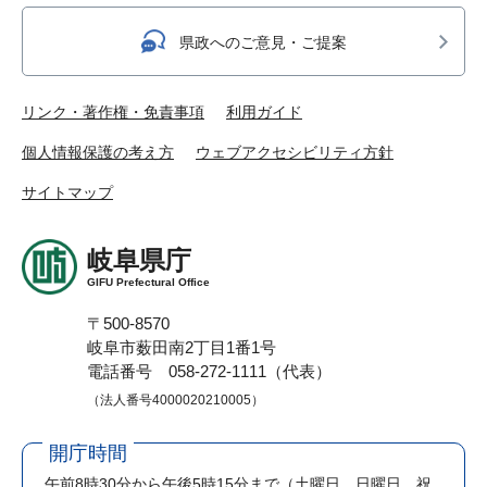
県政へのご意見・ご提案
リンク・著作権・免責事項
利用ガイド
個人情報保護の考え方
ウェブアクセシビリティ方針
サイトマップ
岐阜県庁
GIFU Prefectural Office
〒500-8570
岐阜市薮田南2丁目1番1号
電話番号 058-272-1111（代表）
（法人番号4000020210005）
開庁時間
午前8時30分から午後5時15分まで
（土曜日、日曜日、祝