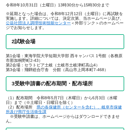
令和8年10月31日（土曜日）13時30分から15時30分まで
※延期となった場合は、令和8年12月12日（土曜日）に再試験を
実施します。詳細については、決定次第、当ホームページ及び、
公益社団法人調理技術技能センター
＜外部リンク＞
のホームペー
ジでお知らせします。
2試験会場
第1会場：東海学院大学短期大学部 西キャンパス 1号館（各務原
市那加桐野町2-43）
第2会場：セラトピア土岐（土岐市土岐津町高山4）
第3会場：飛騨総合庁舎 分館（高山市上岡本町7-468）
3受験申請書の配布期間・配布場所
（1）配布期間 令和8年5月7日（木曜日）から6月3日（水曜
日）まで（※土曜日・日曜日を除く）
（2）配布場所
県の各保健所（センターを含む）、岐阜市保健
所及び県庁生活衛生課
※受験申請書は、ホームページからはダウンロードできませ
ん。