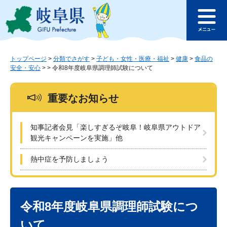
ペ
メ
このページの本文へ
ー
ニ
メ
ジ
ュ
ニ
の
ー
ュ
先
を
ー
頭
飛
トップページ
>
分類でさがす
>
子ども・女性・医療・福祉
>
健康
>
食品の
安全・安心
>
>
令和8年度岐阜県調理師試験について
で
ば
す
し
。
て
重要なお知らせ
本
文
へ
知事記者会見「楽しすぎるぞ岐阜！岐阜県アウトドア
観光キャンペーンを実施」他
熱中症を予防しましょう
本
文
令和8年度岐阜県調理師試験につ
いて