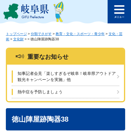
ペ
メ
このページの本文へ
ー
ニ
メ
ジ
ュ
ニ
の
ー
ュ
先
を
ー
頭
飛
トップページ
>
分類でさがす
>
教育・文化・スポーツ・青少年
>
文化・芸
術
>
文化財
>
>
徳山陣屋跡陶器38
で
ば
す
し
。
て
重要なお知らせ
本
文
へ
知事記者会見「楽しすぎるぞ岐阜！岐阜県アウトドア
観光キャンペーンを実施」他
熱中症を予防しましょう
本
文
徳山陣屋跡陶器38