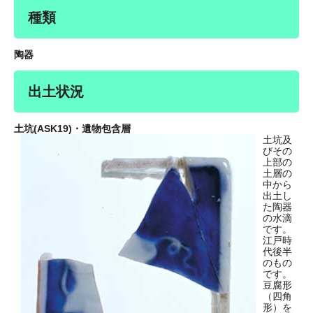
種類
陶器
出土状況
土坑(ASK19)・遺物包含層
土坑及
びその
上部の
土層の
中から
出土し
た陶器
の水滴
です。
江戸時
代後半
のもの
です。
豆腐形
（四角
形）を