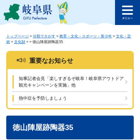
ペ
メ
このページの本文へ
ー
ニ
メ
ジ
ュ
ニ
の
ー
ュ
先
を
ー
頭
飛
トップページ
>
分類でさがす
>
教育・文化・スポーツ・青少年
>
文化・芸
術
>
文化財
>
>
徳山陣屋跡陶器35
で
ば
す
し
。
て
重要なお知らせ
本
文
へ
知事記者会見「楽しすぎるぞ岐阜！岐阜県アウトドア
観光キャンペーンを実施」他
熱中症を予防しましょう
本
文
徳山陣屋跡陶器35