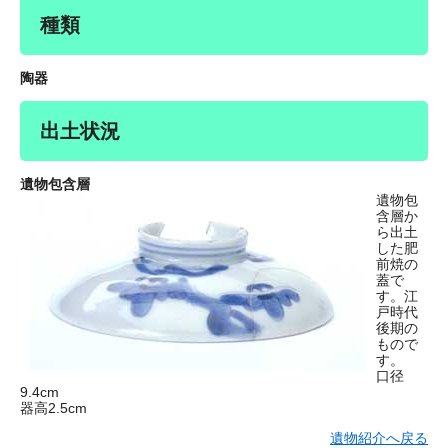
種類
陶器
出土状況
遺物包含層
遺物包
含層か
ら出土
した肥
前焼の
蓋で
す。江
戸時代
後期の
もので
す。
口径
9.4cm
器高2.5cm
遺物紹介へ戻る