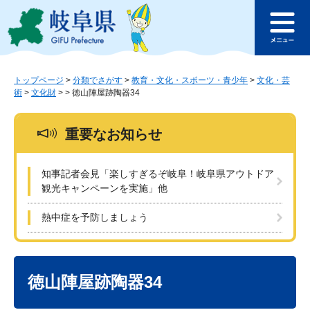
ペ
メ
このページの本文へ
ー
ニ
メ
ジ
ュ
ニ
の
ー
ュ
先
を
ー
頭
飛
トップページ
>
分類でさがす
>
教育・文化・スポーツ・青少年
>
文化・芸
術
>
文化財
>
>
徳山陣屋跡陶器34
で
ば
す
し
。
て
重要なお知らせ
本
文
へ
知事記者会見「楽しすぎるぞ岐阜！岐阜県アウトドア
観光キャンペーンを実施」他
熱中症を予防しましょう
本
文
徳山陣屋跡陶器34