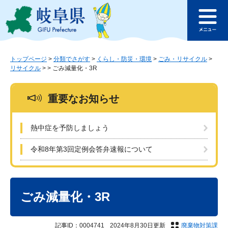
ペ
メ
このページの本文へ
ー
ニ
メ
ジ
ュ
ニ
の
ー
ュ
先
を
ー
頭
飛
トップページ
>
分類でさがす
>
くらし・防災・環境
>
ごみ・リサイクル
>
リサイクル
>
>
ごみ減量化・3R
で
ば
す
し
。
て
重要なお知らせ
本
文
へ
熱中症を予防しましょう
令和8年第3回定例会答弁速報について
本
文
ごみ減量化・3R
記事ID：0004741
2024年8月30日更新
廃棄物対策課