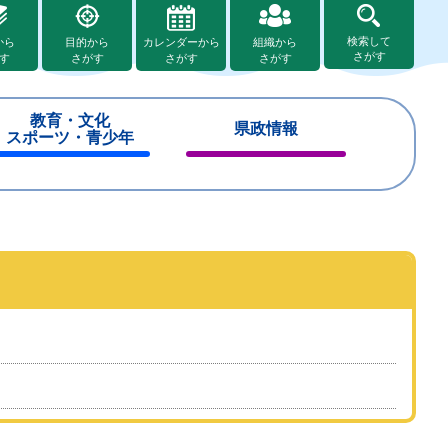
検索して
から
目的から
カレンダーから
組織から
さがす
す
さがす
さがす
さがす
教育・文化
県政情報
スポーツ・青少年
閉
閉
じ
じ
る
る