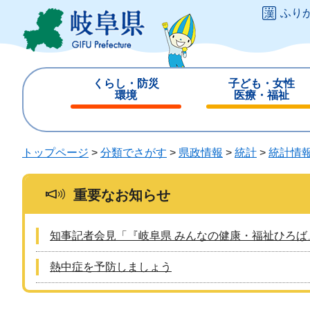
ペ
メ
ふり
ー
ニ
ジ
ュ
の
ー
先
を
くらし・防災
子ども・女性
頭
飛
環境
医療・福祉
で
ば
閉
閉
す
し
じ
じ
。
て
る
る
トップページ
>
分類でさがす
>
県政情報
>
統計
>
統計情
本
文
へ
重要なお知らせ
知事記者会見「『岐阜県 みんなの健康・福祉ひろば
熱中症を予防しましょう