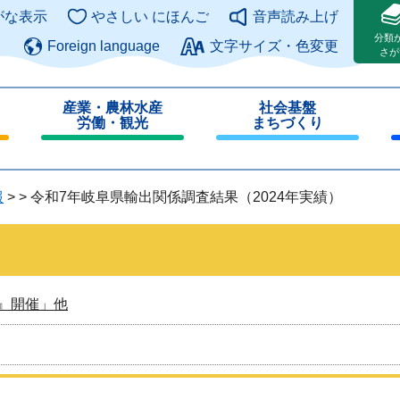
このページの本文へ
がな表示
やさしい にほんご
音声読み上げ
分類
Foreign language
文字サイズ・色変更
さが
産業・農林水産
社会基盤
労働・観光
まちづくり
閉
閉
じ
じ
る
る
報
>
>
令和7年岐阜県輸出関係調査結果（2024年実績）
』開催」他