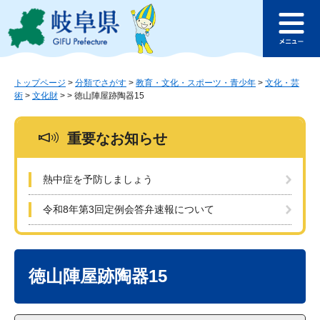
ペ
メ
このページの本文へ
ー
ニ
メ
ジ
ュ
ニ
の
ー
ュ
先
を
ー
頭
飛
トップページ
>
分類でさがす
>
教育・文化・スポーツ・青少年
>
文化・芸
術
>
文化財
>
>
徳山陣屋跡陶器15
で
ば
す
し
。
て
重要なお知らせ
本
文
へ
熱中症を予防しましょう
令和8年第3回定例会答弁速報について
本
文
徳山陣屋跡陶器15