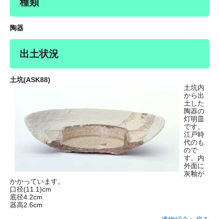
種類
陶器
出土状況
土坑(ASK88)
土坑内
から出
土した
陶器の
灯明皿
です。
江戸時
代のも
ので
す。内
外面に
灰釉が
かかっています。
口径(11.1)cm
底径4.2cm
器高2.6cm