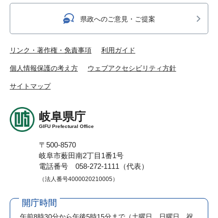
県政へのご意見・ご提案
リンク・著作権・免責事項
利用ガイド
個人情報保護の考え方
ウェブアクセシビリティ方針
サイトマップ
岐阜県庁
GIFU Prefectural Office
〒500-8570
岐阜市薮田南2丁目1番1号
電話番号 058-272-1111（代表）
（法人番号4000020210005）
開庁時間
午前8時30分から午後5時15分まで
（土曜日、日曜日、祝