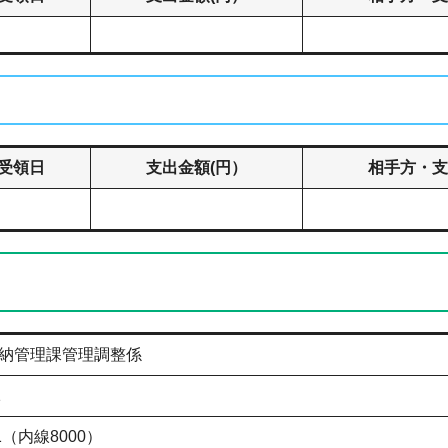
受領日
支出金額(円）
相手方・支
納管理課管理調整係
1
111（内線8000）