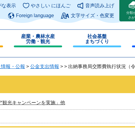
このページの本文へ
がな表示
やさしい にほんご
音声読み上げ
分類
Foreign language
文字サイズ・色変更
さが
産業・農林水産
社会基盤
労働・観光
まちづくり
閉
閉
じ
じ
る
る
人情報・公報
>
公金支出情報
>
>
出納事務局交際費執行状況（令
ア観光キャンペーンを実施」他