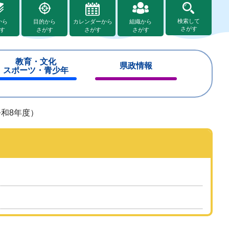
検索して
から
目的から
カレンダーから
組織から
さがす
す
さがす
さがす
さがす
教育・文化
県政情報
スポーツ・青少年
閉
閉
じ
じ
る
る
和8年度）