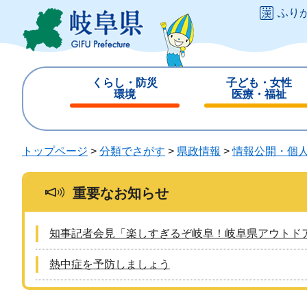
ペ
メ
ふり
ー
ニ
ジ
ュ
の
ー
先
を
くらし・防災
子ども・女性
頭
飛
環境
医療・福祉
で
ば
閉
閉
す
し
じ
じ
。
て
る
る
トップページ
>
分類でさがす
>
県政情報
>
情報公開・個
本
文
へ
重要なお知らせ
知事記者会見「楽しすぎるぞ岐阜！岐阜県アウトド
熱中症を予防しましょう