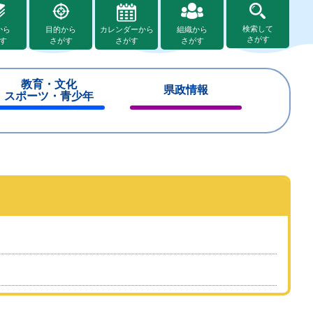
検索して
から
目的から
カレンダーから
組織から
さがす
す
さがす
さがす
さがす
教育・文化
県政情報
スポーツ・青少年
閉
閉
じ
じ
る
る