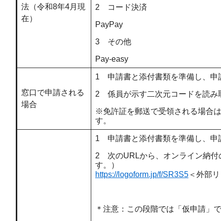
法（令和8年4月現
2 コード決済
在）
PayPay
3 その他
Pay-easy
1 申請書と添付書類を準備し、申
窓口で申請される
2 係員が示す二次元コードを読み
場合
※免許証を郵送で受領される場合
す。
1 申請書と添付書類を準備し、申
2 次のURLから、オンライン納
す。）
https://logoform.jp/f/SR3S5
＜外部リ
＊注意：この段階では「仮申請」で