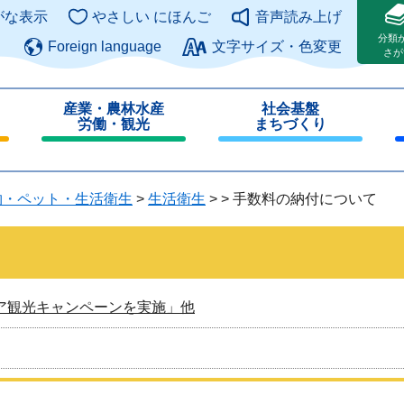
このページの本文へ
がな表示
やさしい にほんご
音声読み上げ
分類
Foreign language
文字サイズ・色変更
さが
産業・農林水産
社会基盤
労働・観光
まちづくり
閉
閉
じ
じ
る
る
物・ペット・生活衛生
>
生活衛生
>
>
手数料の納付について
ア観光キャンペーンを実施」他