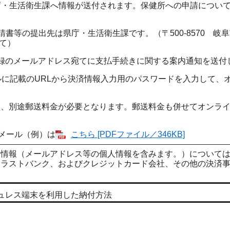
庁・生活衛生課へ情報が送付されます。保健所への申請につい
書等の提出先は県庁・生活衛生課です。（〒500-8570 岐阜市
て）
録のメールアドレス宛てに支払手続きに関する案内通知を送付
ルに記載のURLから決済情報入力用のパスワードを入力して、
は、別途郵送料金が必要となります。郵送料金も併せてオンラ
るメール（例）は
こちら [PDFファイル／346KB]
る情報（メールアドレス等の個人情報を含みます。）について
トラストバンク、およびクレジットカード会社、その他の決済
ュレス端末を利用した納付方法