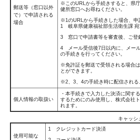
※このURLから手続きすると、県
郵送等（窓口以外
健所窓口へお尋ねください。
で）で申請される
※1のURLから手続きした場合、申請
場合
1 岐阜県健康福祉部生活衛生課 宛
3 窓口で申請書等を審査後、ご登
4 メール受信後7日以内に、メー
の手続きを行ってください。
※免許証を郵送で受領される場合
とができます。
※2、3、4の手続き時に配信され
・本手続きで入力した決済に関す
個人情報の取扱い
するためにのみ使用し、株式会社
れます。
キャッシ
1 クレジットカード決済
使用可能な
2 コード決済