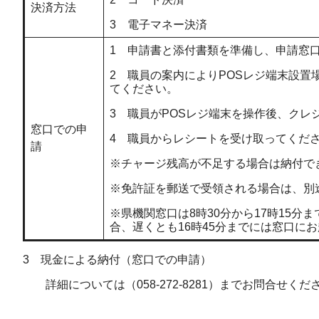
決済方法
3 電子マネー決済
1 申請書と添付書類を準備し、申請窓
2 職員の案内によりPOSレジ端末設
てください。
3 職員がPOSレジ端末を操作後、ク
窓口での申
4 職員からレシートを受け取ってくだ
請
※チャージ残高が不足する場合は納付で
※免許証を郵送で受領される場合は、別
※県機関窓口は8時30分から17時15
合、遅くとも16時45分までには窓口に
3 現金による納付（窓口での申請）
詳細については（058-272-8281）までお問合せくだ