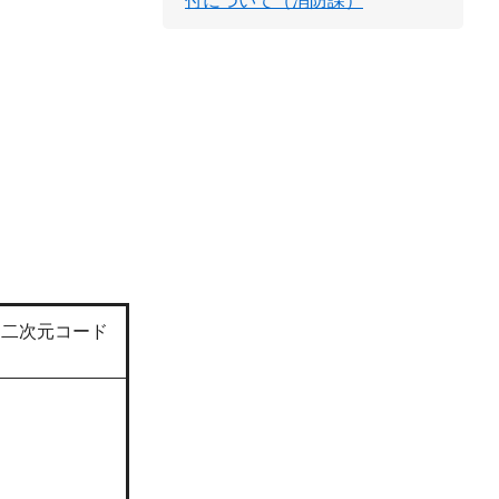
付について（消防課）
、二次元コード