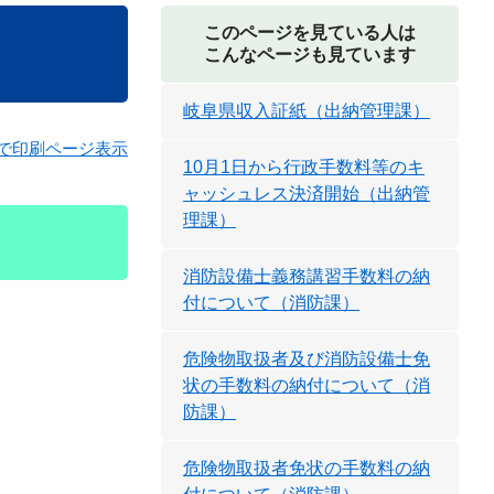
このページを見ている人は
こんなページも見ています
岐阜県収入証紙（出納管理課）
で印刷ページ表示
10月1日から行政手数料等のキ
ャッシュレス決済開始（出納管
理課）
消防設備士義務講習手数料の納
付について（消防課）
危険物取扱者及び消防設備士免
状の手数料の納付について（消
防課）
危険物取扱者免状の手数料の納