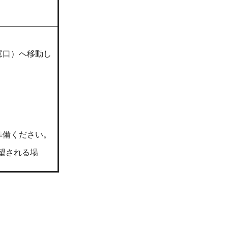
窓口）へ移動し
。
準備ください。
希望される場