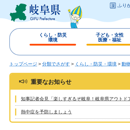
ペ
メ
ふり
ー
ニ
ジ
ュ
の
ー
先
を
くらし・防災
子ども・女性
頭
飛
環境
医療・福祉
で
ば
閉
閉
す
し
じ
じ
。
て
る
る
トップページ
>
分類でさがす
>
くらし・防災・環境
>
動
本
文
へ
重要なお知らせ
知事記者会見「楽しすぎるぞ岐阜！岐阜県アウトド
熱中症を予防しましょう