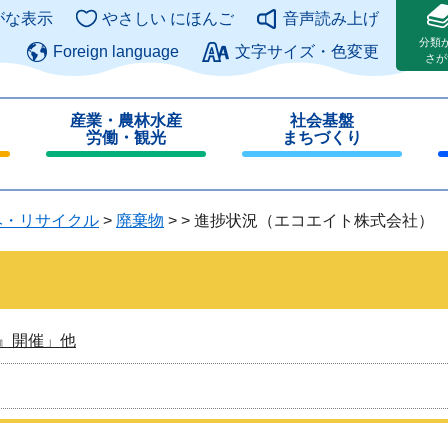
このページの本文へ
がな表示
やさしい にほんご
音声読み上げ
分類
Foreign language
文字サイズ・色変更
さが
産業・農林水産
社会基盤
労働・観光
まちづくり
閉
閉
じ
じ
る
る
み・リサイクル
>
廃棄物
>
>
進捗状況（エコエイト株式会社）
』開催」他