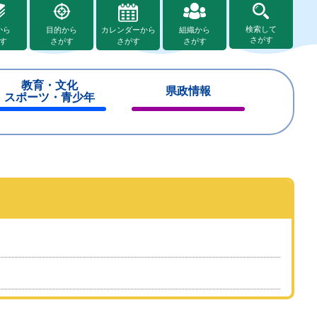
検索して
から
目的から
カレンダーから
組織から
さがす
す
さがす
さがす
さがす
教育・文化
県政情報
スポーツ・青少年
閉
閉
じ
じ
る
る