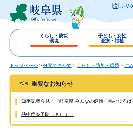
ペ
メ
ふり
ー
ニ
ジ
ュ
の
ー
先
を
くらし・防災
子ども・女性
頭
飛
環境
医療・福祉
で
ば
閉
閉
す
し
じ
じ
。
て
る
る
トップページ
>
分類でさがす
>
くらし・防災・環境
>
ご
本
文
へ
重要なお知らせ
知事記者会見「『岐阜県 みんなの健康・福祉ひろば
熱中症を予防しましょう