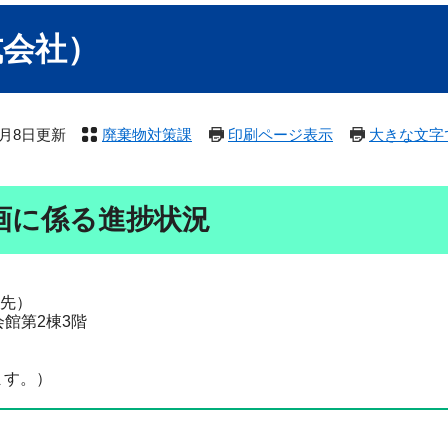
式会社）
12月8日更新
廃棄物対策課
印刷ページ表示
大きな文字
画に係る進捗状況
先）
い会館第2棟3階
ます。）