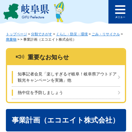
ペ
メ
このページの本文へ
ー
ニ
メ
ジ
ュ
ニ
の
ー
ュ
先
を
ー
頭
飛
トップページ
>
分類でさがす
>
くらし・防災・環境
>
ごみ・リサイクル
>
廃棄物
>
>
事業計画（エコエイト株式会社）
で
ば
す
し
。
て
重要なお知らせ
本
文
へ
知事記者会見「楽しすぎるぞ岐阜！岐阜県アウトドア
観光キャンペーンを実施」他
熱中症を予防しましょう
本
文
事業計画（エコエイト株式会社）