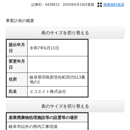
記事ID：0439613
2025年6月19日更新
廃棄物対策課
事業計画の概要
表のサイズを切り替える
提出年月
令和7年6月11日
日
変更年月
日
岐阜県羽島郡笠松町田代513番
住所
地の1
氏名
エコエイト株式会社
表のサイズを切り替える
産業廃棄物処理施設等の設置等の場所
岐阜市以外の県内工事現場