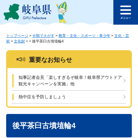
ペ
メ
このページの本文へ
ー
ニ
メ
ジ
ュ
ニ
の
ー
ュ
先
を
ー
頭
飛
トップページ
>
分類でさがす
>
教育・文化・スポーツ・青少年
>
文化・芸
術
>
文化財
>
>
後平茶臼古墳埴輪4
で
ば
す
し
。
て
重要なお知らせ
本
文
へ
知事記者会見「楽しすぎるぞ岐阜！岐阜県アウトドア
観光キャンペーンを実施」他
熱中症を予防しましょう
本
文
後平茶臼古墳埴輪4