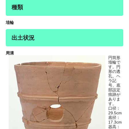
種類
埴輪
出土状況
周溝
円筒形
埴輪で
す。円
形の透
孔、ヘ
ラ記
号、底
部設定
痕跡が
ありま
す。
口径：
29.5cm
底径：
17.3cm
器高：