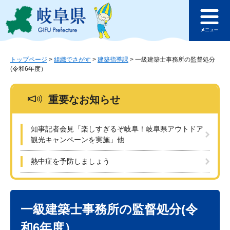
ペ
メ
このページの本文へ
ー
ニ
メ
ジ
ュ
ニ
の
ー
ュ
先
を
ー
頭
飛
トップページ
>
組織でさがす
>
建築指導課
>
一級建築士事務所の監督処分
(令和6年度）
で
ば
す
し
。
て
重要なお知らせ
本
文
へ
知事記者会見「楽しすぎるぞ岐阜！岐阜県アウトドア
観光キャンペーンを実施」他
熱中症を予防しましょう
本
文
一級建築士事務所の監督処分(令
和6年度）