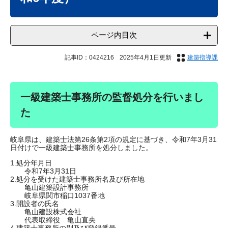
ページ内目次
記事ID：0424216
2025年4月1日更新
建築指導課
一級建築士事務所の監督処分を行いまし
た
岐阜県は、建築士法第26条第2項の規定に基づき、令和7年3月31
日付けで一級建築士事務所を処分しました。
1.処分年月日
令和7年3月31日
2.処分を受けた建築士事務所名及び所在地
亀山建築設計事務所
岐阜県関市稲口1037番地
3.開設者の氏名
亀山建設株式会社
代表取締役 亀山直央