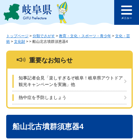
ペ
メ
このページの本文へ
ー
ニ
メ
ジ
ュ
ニ
の
ー
ュ
先
を
ー
頭
飛
トップページ
>
分類でさがす
>
教育・文化・スポーツ・青少年
>
文化・芸
術
>
文化財
>
>
船山北古墳群須恵器4
で
ば
す
し
。
て
重要なお知らせ
本
文
へ
知事記者会見「楽しすぎるぞ岐阜！岐阜県アウトドア
観光キャンペーンを実施」他
熱中症を予防しましょう
本
文
船山北古墳群須恵器4