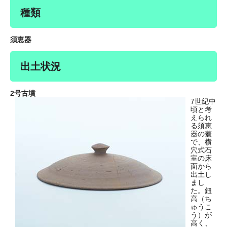
種類
須恵器
出土状況
2号古墳
7世紀中
頃と考
えられ
る須恵
器の蓋
で、横
穴式石
室の床
面から
出土し
まし
た。鈕
高（ち
ゅうこ
う）が
高く、