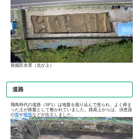
​発掘区全景（北が上）
道路
飛鳥時代の道路（SF1）は地盤を掘り込んで造られ、よく締ま
った土が路盤として敷かれていました。路面上からは、須恵器
の
盤
や
横瓶
などが出土しました。