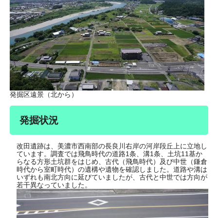
​発掘区遠景（北から）
発掘状況
改田遺跡は、美濃市西南部の長良川右岸の河岸段丘上に立地し
ています。調査では飛鳥時代の道路1条、溝1条、土坑11基か
らなる方形土坑群をはじめ、古代（飛鳥時代）及び中世（鎌倉
時代から室町時代）の遺構や遺物を確認しました。道路や溝は
いずれも南北方向に延びていましたが、古代と中世では方向が
若干異なっていました。