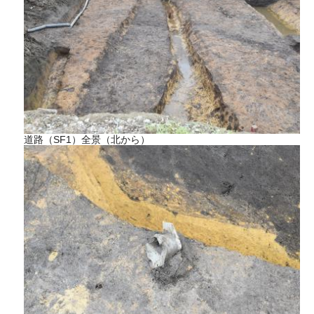
​道路（SF1）全景（北から）​