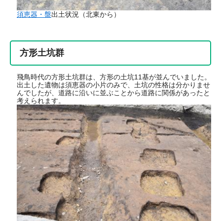
須恵器・盤
出土状況（北東から）
方形土坑群
飛鳥時代の方形土坑群は、方形の土坑11基が並んでいました。
出土した遺物は須恵器の小片のみで、土坑の性格は分かりませ
んでしたが、道路に沿いに並ぶことから道路に関係があったと
考えられます。