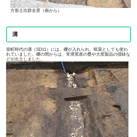
​方形土坑群全景（南から）​
溝​
室町時代の溝（SD11）には、礫が入れられ、暗渠としても使わ
れていました。礫の間からは、常滑窯産の甕や大窯製品の擂鉢な
どが出土しました。