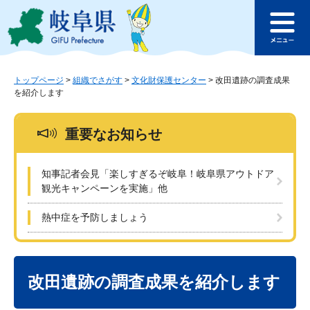
ペ
メ
このページの本文へ
ー
ニ
メ
ジ
ュ
ニ
の
ー
ュ
先
を
ー
頭
飛
トップページ
>
組織でさがす
>
文化財保護センター
>
改田遺跡の調査成果
を紹介します
で
ば
す
し
。
て
重要なお知らせ
本
文
へ
知事記者会見「楽しすぎるぞ岐阜！岐阜県アウトドア
観光キャンペーンを実施」他
熱中症を予防しましょう
本
文
改田遺跡の調査成果を紹介します