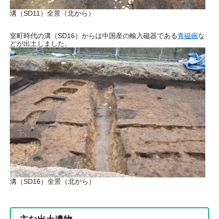
​溝（SD11）全景（北から）
室町時代の溝（SD16）からは中国産の輸入磁器である
青磁碗
な
どが出土しました。
溝（SD16）全景（北から）