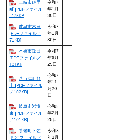
土岐市鶴里
令和7
年1月
町 [PDFファイル
30日
／75KB]
岐阜市木田
令和7
年1月
[PDFファイル／
30日
71KB]
本巣市政田
令和7
年6月
[PDFファイル／
25日
101KB]
令和7
八百津町野
年11
上 [PDFファイル
月20
／102KB]
日
岐阜市岩滝
令和8
年2月
東 [PDFファイル
25日
／101KB]
養老町下笠
令和8
年2月
[PDFファイル／