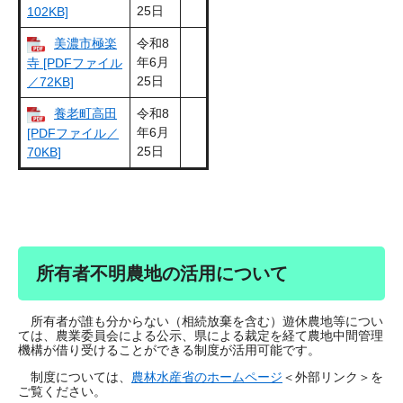
25日
102KB]
美濃市極楽
令和8
年6月
寺 [PDFファイル
25日
／72KB]
養老町高田
令和8
年6月
[PDFファイル／
25日
70KB]
所有者不明農地の活用について
所有者が誰も分からない（相続放棄を含む）遊休農地等につい
ては、農業委員会による公示、県による裁定を経て農地中間管理
機構が借り受けることができる制度が活用可能です。
制度については、
農林水産省のホームページ
＜外部リンク＞
を
ご覧ください。