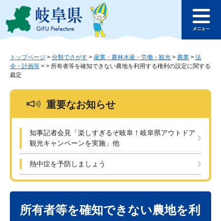
ペ
メ
このページの本文へ
ー
ニ
メ
ジ
ュ
ニ
の
ー
ュ
先
を
ー
頭
飛
トップページ
>
分類でさがす
>
産業・農林水産・労働・観光
>
農業
>
法
令・計画等
>
>
所有者等を確知できない農地を利用する権利の設定に関する
で
ば
裁定
す
し
。
て
本
重要なお知らせ
文
へ
知事記者会見「楽しすぎるぞ岐阜！岐阜県アウトドア
観光キャンペーンを実施」他
熱中症を予防しましょう
本
文
所有者等を確知できない農地を利