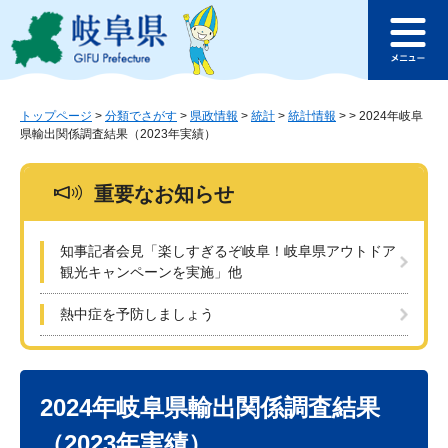
ペ
メ
このページの本文へ
ー
ニ
メ
ジ
ュ
ニ
の
ー
ュ
先
を
ー
頭
飛
トップページ
>
分類でさがす
>
県政情報
>
統計
>
統計情報
>
>
2024年岐阜
県輸出関係調査結果（2023年実績）
で
ば
す
し
。
て
重要なお知らせ
本
文
へ
知事記者会見「楽しすぎるぞ岐阜！岐阜県アウトドア
観光キャンペーンを実施」他
熱中症を予防しましょう
本
文
2024年岐阜県輸出関係調査結果
（2023年実績）