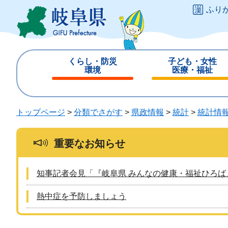
ペ
メ
ふり
ー
ニ
ジ
ュ
の
ー
先
を
くらし・防災
子ども・女性
頭
飛
環境
医療・福祉
で
ば
閉
閉
す
し
じ
じ
。
て
る
る
トップページ
>
分類でさがす
>
県政情報
>
統計
>
統計情
本
文
へ
重要なお知らせ
知事記者会見「『岐阜県 みんなの健康・福祉ひろば
熱中症を予防しましょう