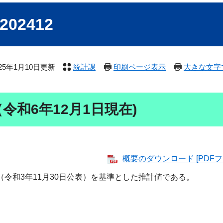
2412
025年1月10日更新
統計課
印刷ページ表示
大きな文字
和6年12月1日現在)
概要のダウンロード [PDFフ
令和3年11月30日公表）を基準とした推計値である。
人減少