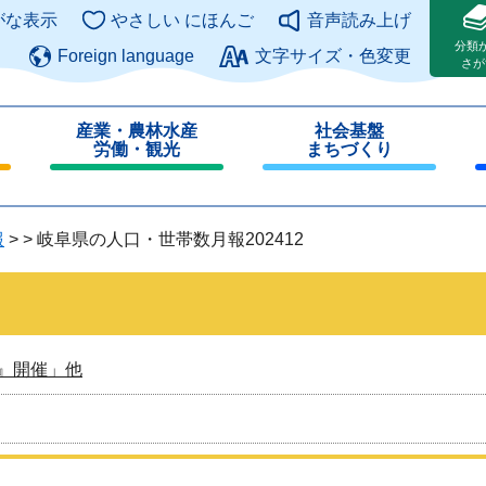
このページの本文へ
がな表示
やさしい にほんご
音声読み上げ
分類
Foreign language
文字サイズ・色変更
さが
産業・農林水産
社会基盤
労働・観光
まちづくり
閉
閉
じ
じ
る
る
報
>
>
岐阜県の人口・世帯数月報202412
』開催」他