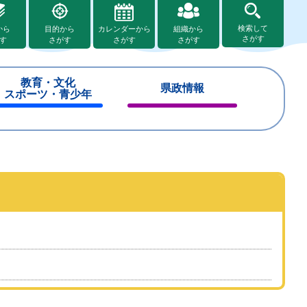
検索して
から
目的から
カレンダーから
組織から
さがす
す
さがす
さがす
さがす
教育・文化
県政情報
スポーツ・青少年
閉
閉
じ
じ
る
る