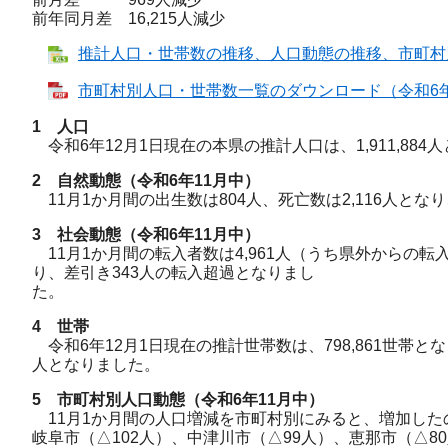
前年同月差 16,215人減少
推計人口・世帯数の推移、人口動態の推移、市町村別人口
市町村別人口・世帯数一覧のダウンロード（令和6年12
1 人口
令和6年12月1日現在の本県の推計人口は、1,911,88
2 自然動態（令和6年11
月中）
11月1か月間の出生数は804人、死亡数は2,116人とな
3 社会動態（令和6年11
月中）
11月1か月間の転入者数は4,961人（うち県外からの転入者
り、差引き343人の転入超過となりまし
た
4 世帯
令和6年12月1日現在の推計世帯数は、798,861世帯と
人となりました。
5 市町村別人口動態（令和6年11月中）
11月1か月間の人口増減を市町村別にみると、増加したのは
岐阜市（△102人）、中津川市（△99人）、恵那市（△8