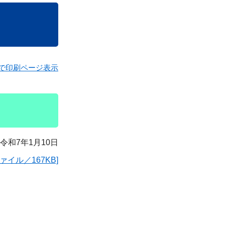
で印刷ページ表示
令和7年1月10日
ァイル／167KB]
人