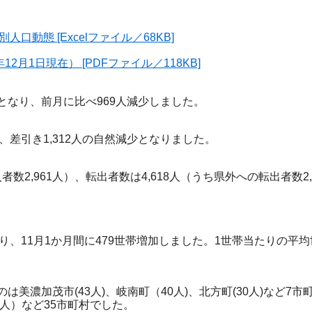
動態 [Excelファイル／68KB]
月1日現在） [PDFファイル／118KB]
4人となり、前月に比べ969人減少しました。
り、差引き1,312人の自然減少となりました。
数2,961人）、転出者数は4,618人（うち県外への転出者数2,
。
なり、11月1か月間に479世帯増加しました。1世帯当たりの平均世
美濃加茂市(43人)、岐南町（40人)、北方町(30人)など7市
0人）など35市町村でした。